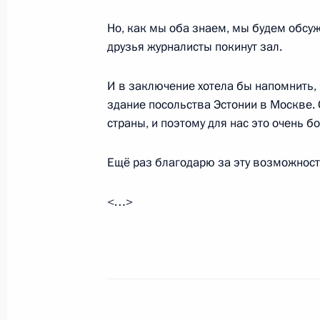
Но, как мы оба знаем, мы будем обсу
друзья журналисты покинут зал.
Встреча с военнослужащими Во
26 июля 2026 года
И в заключение хотела бы напомнить,
здание посольства Эстонии в Москве.
страны, и поэтому для нас это очень 
Ещё раз благодарю за эту возможность
Разделы сайта
Информацион
Президента
ресурсы
<…>
России
Президента Ро
События
Президент России
Текущий ресурс
Структура
Конституция Росс
Видео и фото
Государственная
Документы
символика
Контакты
Обратиться к Пре