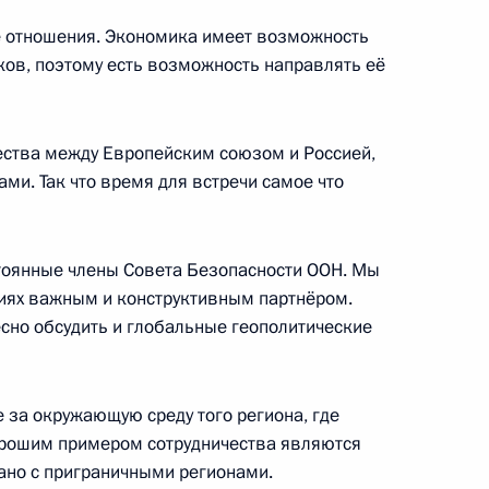
тонии Тоомасом Хендриком
е отношения. Экономика имеет возможность
ов, поэтому есть возможность направлять её
ества между Европейским союзом и Россией,
оомасом Хендриком Ильвесом
ми. Так что время для встречи самое что
тоянные члены Совета Безопасности ООН. Мы
иях важным и конструктивным партнёром.
 безвизовом въезде в Россию
есно обсудить и глобальные геополитические
 гражданстве СССР
нии
 за окружающую среду того региона, где
орошим примером сотрудничества являются
зано с приграничными регионами.