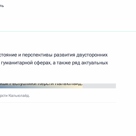
ль
рсти Кальюлайд
стояние и перспективы развития двусторонних
гуманитарной сферах, а также ряд актуальных
тся с Президентом Эстонской
орая посетит Москву
рсти Кальюлайд.
 ратификацию договоры между