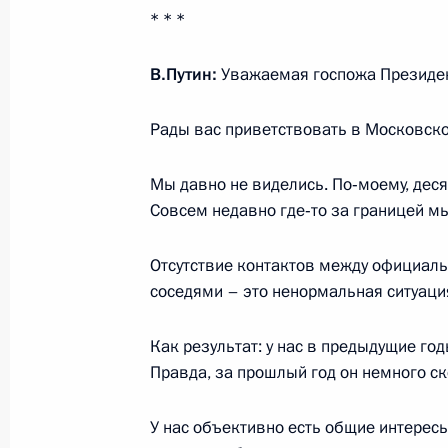
Россией и Эстонией о российско-э
* * *
и о разграничении морских простр
заливах
В.Путин:
Уважаемая госпожа Президен
19 марта 2015 года, 16:30
Рады вас приветствовать в Московск
Мы давно не виделись. По‑моему, деся
Подписан Указ о мерах по улучшен
Совсем недавно где‑то за границей м
ветеранов, проживающих в Латвии,
8 мая 2014 года, 10:30
Отсутствие контактов между официал
соседями – это ненормальная ситуаци
Вручение верительных грамот посл
Как результат: у нас в предыдущие го
Правда, за прошлый год он немного с
24 января 2013 года, 12:30
У нас объективно есть общие интересы