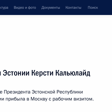
ктура
Видео и фото
Документы
Контакты
Поиск
Все темы
Подписаться на ленту
м Эстонии Керсти Кальюлайд
ом Эстонии Керсти Кальюлайд
е Президента Эстонской Республики
ии прибыла в Москву с рабочим визитом.
е некоторым категориям