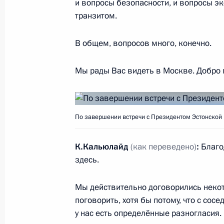
и вопросы безопасности, и вопросы эк
Подписан закон о ратификации дог
транзитом.
с Эстонией в области пенсионного
2 февраля 2012 года, 10:00
В общем, вопросов много, конечно.
Мы рады Вас видеть в Москве. Добро
Соболезнования Президенту Эстони
21 февраля 2011 года, 14:30
По завершении встречи с Президентом Эстонской
К.Кальюлайд
(как переведено)
:
Благо
Церемония вручения верительных 
здесь.
государств
16 января 2009 года, 13:30
Мы действительно договорились некот
поговорить, хотя бы потому, что с сос
у нас есть определённые разногласия.