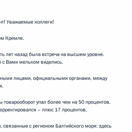
стонской границе
анств в Нарвском и Финском
т! Уважаемые коллеги!
ом Кремле.
ть лет назад была встреча на высшем уровне.
ию материального положения
ы с Вами мельком виделись.
 Литве и Эстонии
ьными лицами, официальными органами, между
я.
ами иностранных государств
ды товарооборот упал более чем на 50 процентов.
корректировался – плюс 17 процентов.
, связанные с регионом Балтийского моря: здесь