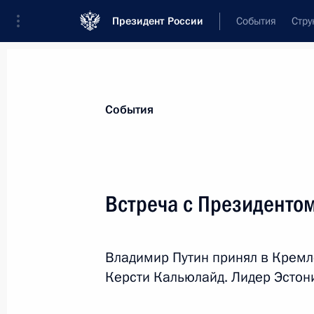
Президент России
События
Стру
Материалы по выбранной теме
События
Эстония,
13 результатов
Встреча с Президенто
Телефонный разговор с Президент
16 марта 2020 года, 17:55
Владимир Путин принял в Кремл
Керсти Кальюлайд. Лидер Эстон
Указ о ежегодной денежной выплат
граждан ко Дню Победы