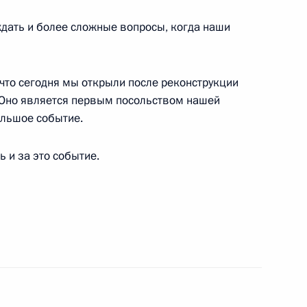
ждать и более сложные вопросы, когда наши
енно-Морского Флота
 что сегодня мы открыли после реконструкции
 Оно является первым посольством нашей
большое событие.
 и за это событие.
ные
Официальные
Правовая и
сетевые ресурсы
техническая
ссии
Президента России
информация
MAX
О портале
ВКонтакте
Об использовании
ии
информации сайта
Rutube
О персональных
Telegram-канал
данных пользователей
YouTube
зиденту
Написать в редакцию