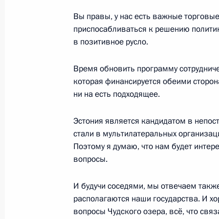
Начало встречи с Президентом Эс
Ильвесом
Вы правы, у нас есть важные торговы
приспосабливаться к решению политик
28 июня 2008 года, 12:45
в позитивное русло.
Время обновить программу сотруднич
Встреча с Президентом Эстонии Т
которая финансируется обеими сторона
ни на есть подходящее.
28 июня 2008 года, 12:45
Эстония является кандидатом в непос
стали в мультилатеральных организац
Дмитрий Медведев подписал Указ о
Поэтому я думаю, что нам будет интер
лиц без гражданства, состоявших в
вопросы.
и проживающих в Латвии или Эсто
17 июня 2008 года, 18:30
И будучи соседями, мы отвечаем также
располагаются наши государства. И х
вопросы Чудского озера, всё, что свя