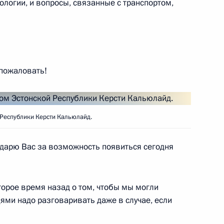
ологии, и вопросы, связанные с транспортом,
овора о сотрудничестве
 обеспечения
 пожаловать!
и Тоомасу Хендрику Ильвесу
 Республики Керсти Кальюлайд.
дарю Вас за возможность появиться сегодня
грамот послами иностранных
орое время назад о том, чтобы мы могли
едями надо разговаривать даже в случае, если