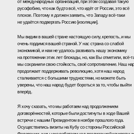
от международных организаций, при этом создавая такую
русофобию, что как будто всё, что идёт от России, это всё
плохое. Поэтому я должен заявить, что Западу всё-таки
не удаётся подвергать Россию [изоляции].
Мы видим в вашей стране настоящую силу, крепость, и мы
очень гордимся вашей страной. У нас страна со слабой
экономикой, и нам не удалось развивать нашу экономику
на протяжении этих лет блокады, но, как Вы отметили, всё-т
мы сохранили свою стойкость, своё сопротивление. Наш на
продолжает поддерживать революцию, хотя наш народ
сталкивается с большими трудностями, но можете быть
уверены, что наш народ будет бороться за то, чтобы выйти
вперёд.
Я хочу сказать, что мы работаем над продолжением
договорённостей, которые были достигнуты в ходе Вашей
встречи
с нашим Президентом в ноябре прошлого года.
Осуществились визиты на Кубу со стороны Российской
Федерации, и мы уже работаем над реализацией конкретны