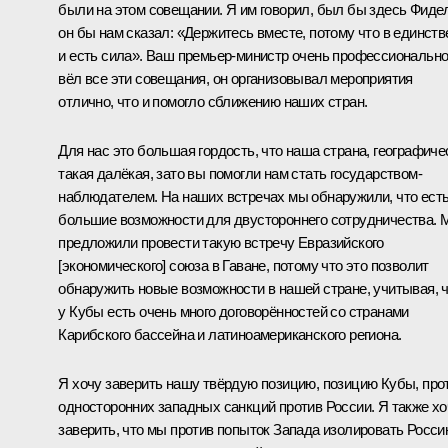
были на этом совещании. Я им говорил, был бы здесь Фиде
он бы нам сказал: «Держитесь вместе, потому что в единств
и есть сила». Ваш премьер-министр очень профессиональн
вёл все эти совещания, он организовывал мероприятия
отлично, что и помогло сближению наших стран.
Для нас это большая гордость, что наша страна, географиче
такая далёкая, зато вы помогли нам стать государством-
наблюдателем. На наших встречах мы обнаружили, что ест
большие возможности для двустороннего сотрудничества.
предложили провести такую встречу Евразийского
[экономического] союза в Гаване, потому что это позволит
обнаружить новые возможности в нашей стране, учитывая, 
у Кубы есть очень много договорённостей со странами
Карибского бассейна и латиноамериканского региона.
Я хочу заверить нашу твёрдую позицию, позицию Кубы, про
односторонних западных санкций против России. Я также хо
заверить, что мы против попыток Запада изолировать Росс