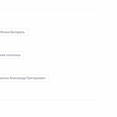
Президент осмотрел центральный
командный пост крейсера, каюту
размещения экипажа и места
хранения вооружения, а также
пообщался с личным составом.
ублика Беларусь
няя политика
Ответы на вопросы
представителей СМИ
шенко Александр Григорьевич
19 февраля 2025 года
Аудио, 19 мин.
В ходе посещения НПП «Радар
ммс» Президент ответил на ряд
вопросов представителей