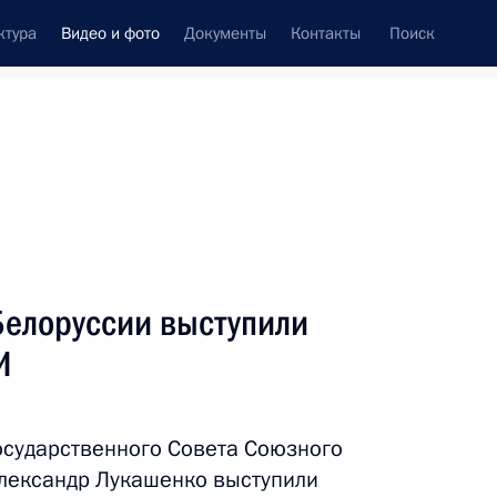
ктура
Видео и фото
Документы
Контакты
Поиск
си
ия, встречи
Встречи со СМИ
апрель, 2025
ть следующие материалы
Белоруссии выступили
И
Совещание по стратегии
развития Военно-Морского
осударственного Совета Союзного
Флота
Александр Лукашенко выступили