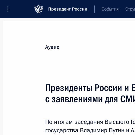
Президент России
События
Стру
Видеозаписи
Фотографии
Аудиозапи
Все материалы
Выступления
Совещан
Аудио
Показа
Президенты России и 
с заявлениями для СМ
Международный форум
Союзного государства
По итогам заседания Высшего Г
«Великое наследие – общее
государства Владимир Путин и 
будущее»