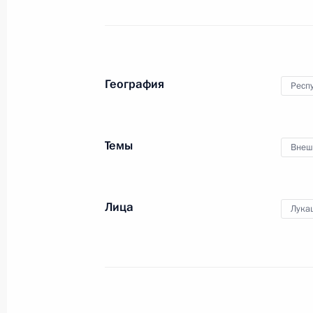
В режиме видеоконференции
Владимир Путин принял участие
в церемонии начала отгрузки
первой партии угля
из перевалочного комплекса
География
«Лавна».
Респ
Темы
Внеш
Совещание по вопросам развития
Арктической зоны и Арктического
транспортного коридора
Лица
Лука
27 марта 2025 года
Аудио, 5 мин.
Владимир Путин провёл
совещание по вопросам развития
Арктической зоны Российской