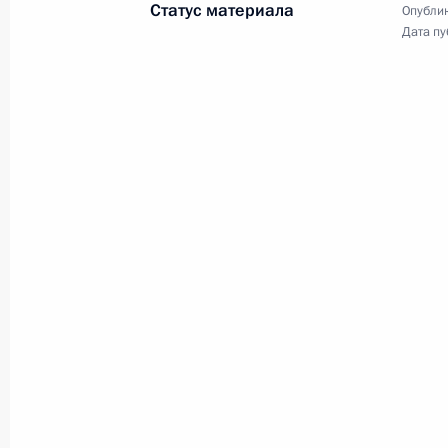
Статус материала
Опублик
Федерации и Арктического
Дата пу
транспортного коридора.
Президенты России
и Белоруссии выступили
с заявлениями для СМИ
6 декабря 2024 года
Аудио, 11 мин.
По итогам заседания Высшего
Государственного Совета Союзног
государства Владимир Путин
и Александр Лукашенко выступили
с заявлениями для средств
массовой информации.