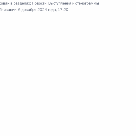
ован в разделах:
Новости
,
Выступления и стенограммы
российских СМИ.
бликации:
6 декабря 2024 года, 17:20
Заседание Высшего
Государственного Совета
Союзного государства
6 декабря 2024 года
Аудио, 24 мин.
Владимир Путин и Александр
о
Лукашенко провели в Минске
заседание Высшего
Государственного Совета Союзного
государства России и Белоруссии.