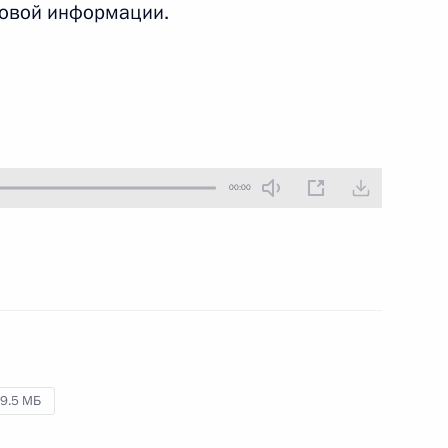
совой информации.
11 апреля 2025 года
Аудио, 8 мин.
Владимир Путин провёл
совещание по вопросу
«О стратегии развития Военно-
Морского Флота на период
до 2050 года».
00:00
Владимир Путин посетил
атомный подводный крейсер
«Архангельск»
9.5 МБ
27 марта 2025 года
Аудио, 36 мин.