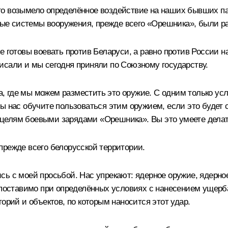
о возымело определённое воздействие на наших бывших парт
новые системы вооружения, прежде всего «Орешника», были 
е готовы воевать против Беларуси, а равно против России н
исали и мы сегодня приняли по Союзному государству.
та, где мы можем разместить это оружие. С одним только ус
вы нас обучите пользоваться этим оружием, если это буде
целям боевыми зарядами «Орешника». Вы это умеете делат
прежде всего белорусской территории.
ь с моей просьбой. Нас упрекают: ядерное оружие, ядерное
опоставимо при определённых условиях с нанесением ущерба
орий и объектов, по которым наносится этот удар.