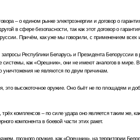
вора – о едином рынке электроэнергии и договор о гарантия
ругой в сфере безопасности, так как этот договор о гарант
руссии. Причём, как уже мы говорили, с применением всех
 запросы Республики Беларусь и Президента Белоруссии в
ие системы, как «Орешник», они не имеют аналогов в мире. 
о уничтожения не являются по двум причинам.
, это высокоточное оружие. Оно бьёт не по площадям и доби
, трёх комплексов – по силе удара оно является таким же, ка
рного компонента в боевой части этих ракет.
кажем, грозного оружия, как «Орешник», на территории Бело