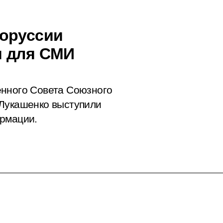
лоруссии
и для СМИ
енного Совета Союзного
 Лукашенко выступили
ормации.