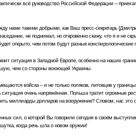
рактически всё руководство Российской Федерации – приеха
ду нами такими добрыми, как Ваш пресс-секретарь [Дмитрий
заседании, не поднимал, но откровенно скажу, что я и не ск
будет открыто, чем потом будут разные конспирологические 
ит ситуация в Западной Европе, особенно на наших грани
ьшую, чем со стороны воюющей Украины.
азмещаются войска – и не только поляков, литовцев у грани
сть ситуация очень напряжённая. Польша тратит огромные ре
атить миллиарды долларов на вооружение? Словом, нас это 
ных сил, о которой Вы говорили сегодня в своём выступлени
 шутка, когда речь шла о новом оружии!