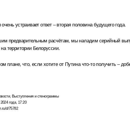
чень устраивает ответ – вторая половина будущего года.
ашим предварительным расчётам, мы наладим серийный выпу
 на территории Белоруссии.
м плане, что, если хотите от Путина что-то получить – доб
овости
,
Выступления и стенограммы
 2024 года, 17:20
n.ru/d/75782