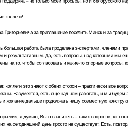
поддержка – не только моей просьбы, но и белорусского на
е коллеги!
ра Григорьевича за приглашение посетить Минск и за тради
нь большая работа была проделана экспертами, членами пра
 и результативным. Да, есть вопросы, над которыми мы ещ
ны на то, чтобы согласовать и какие-то спорные вопросы, 
т, коллеги это знают с обеих сторон – практически все вопр
ованы. Разумеется, есть ещё над чем работать, и мы будем
сть и желание дальше продолжать нашу совместную конструкт
орьевич, я думаю, Вы согласитесь – таких вопросов, котор
их на сегодняшний день просто не существует. Есть, повто