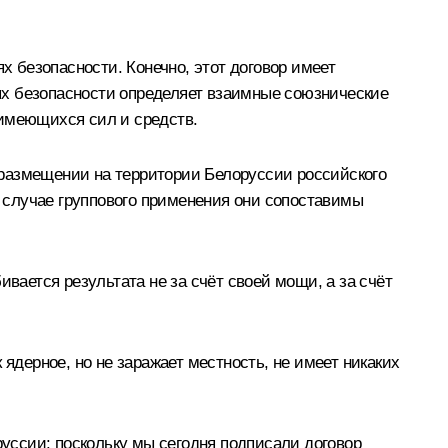
х безопасности. Конечно, этот договор имеет
иях безопасности определяет взаимные союзнические
 имеющихся сил и средств.
 размещении на территории Белоруссии российского
В случае группового применения они сопоставимы
вается результата не за счёт своей мощи, а за счёт
к ядерное, но не заражает местность, не имеет никаких
руссии: поскольку мы сегодня подписали договор