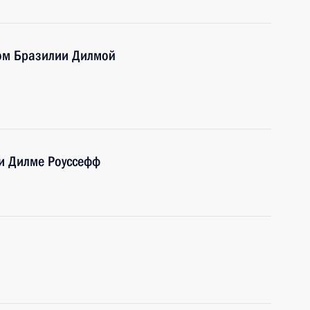
ом Бразилии Дилмой
и Дилме Роуссефф