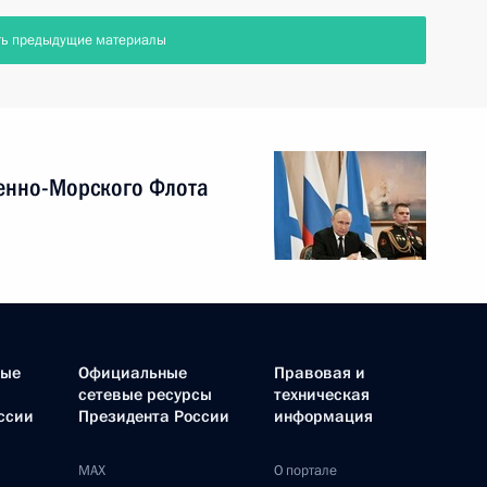
ть предыдущие материалы
енно-Морского Флота
ные
Официальные
Правовая и
сетевые ресурсы
техническая
ссии
Президента России
информация
MAX
О портале