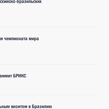
оссийско-бразильских
ия чемпионата мира
Саммит БРИКС
ьным визитом в Бразилию