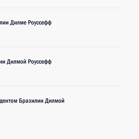
лии Дилме Роуссефф
ии Дилмой Роуссефф
зидентом Бразилии Дилмой