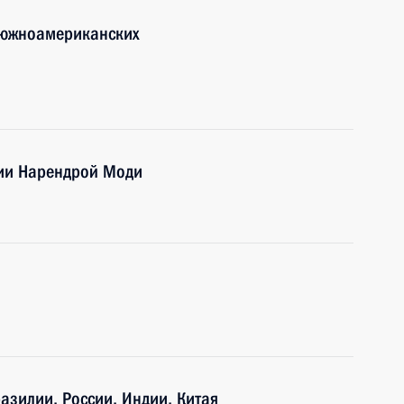
 южноамериканских
дии Нарендрой Моди
азилии, России, Индии, Китая