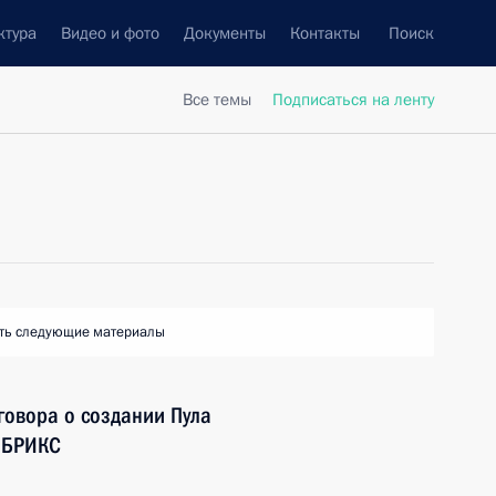
ктура
Видео и фото
Документы
Контакты
Поиск
Все темы
Подписаться на ленту
ть следующие материалы
говора о создании Пула
н БРИКС