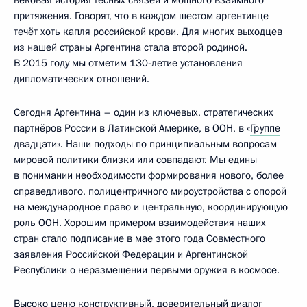
вековая история тесных связей и мощного взаимного
притяжения. Говорят, что в каждом шестом аргентинце
течёт хоть капля российской крови. Для многих выходцев
из нашей страны Аргентина стала второй родиной.
В 2015 году мы отметим 130-летие установления
дипломатических отношений.
Сегодня Аргентина – один из ключевых, стратегических
партнёров России в Латинской Америке, в ООН, в «
Группе
двадцати
». Наши подходы по принципиальным вопросам
мировой политики близки или совпадают. Мы едины
в понимании необходимости формирования нового, более
справедливого, полицентричного мироустройства с опорой
на международное право и центральную, координирующую
роль ООН. Хорошим примером взаимодействия наших
стран стало подписание в мае этого года Совместного
заявления Российской Федерации и Аргентинской
Республики о неразмещении первыми оружия в космосе.
Высоко ценю конструктивный, доверительный диалог