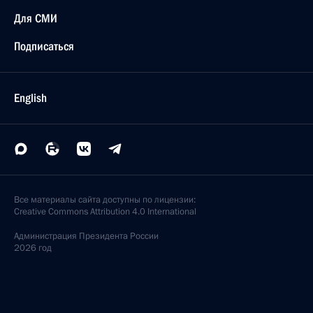
Телефонный разговор с Президентом
Азербайджана Ильхамом Алиевым
1 апреля 2021 года, 13:05
Телефонные разговоры с Президентом
Азербайджана Ильхамом Алиевым и Премьер-
министром Армении Николом Пашиняном
12 марта 2021 года, 16:45
Телефонный разговор с Президентом
Азербайджана Ильхамом Алиевым
30 января 2021 года, 16:40