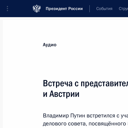
Президент России
События
Стру
Видеозаписи
Фотографии
Аудиозапи
Все материалы
Выступления
Совещан
Аудио
Показа
Встреча с представите
и Австрии
Приём по случаю Дня России
Владимир Путин встретился с у
делового совета, посвящённого 