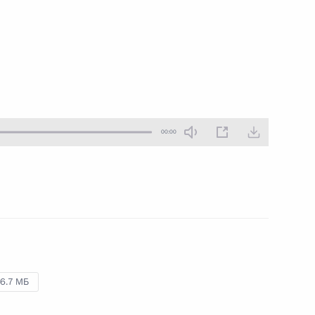
10 июня 2018 года
Аудио, 7 мин.
Владимир Путин принял участие
в заседании Совета глав
государств – членов Шанхайской
организации сотрудничества.
00:00
Владимир Путин награждён
орденом Дружбы КНР
6.7 МБ
8 июня 2018 года
Аудио, 10 мин.