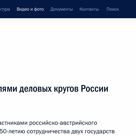
ктура
Видео и фото
Документы
Контакты
Поиск
си
ия, встречи
Встречи со СМИ
июнь, 2018
ть следующие материалы
лями деловых кругов России
Саммит Шанхайской
организации сотрудничества
частниками российско-австрийского
50-летию сотрудничества двух государств