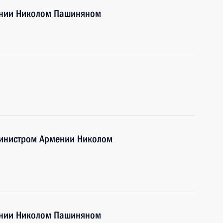
ении Николом Пашиняном
министром Армении Николом
ении Николом Пашиняном