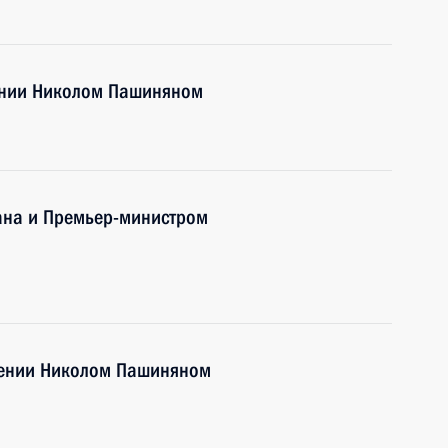
ении Николом Пашиняном
ана и Премьер-министром
мении Николом Пашиняном