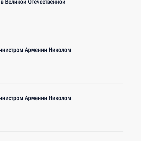
 в Великой Отечественной
министром Армении Николом
министром Армении Николом