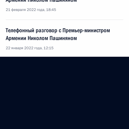
21 февраля 2022 года, 18:45
Телефонный разговор с Премьер-министром
Армении Николом Пашиняном
22 января 2022 года, 12:15
Телефонный разговор с Премьер-министром
Армении Николом Пашиняном
12 января 2022 года, 11:20
Заявления по итогам трёхсторонних переговоров
лидеров России, Азербайджана и Армении
26 ноября 2021 года, 20:00