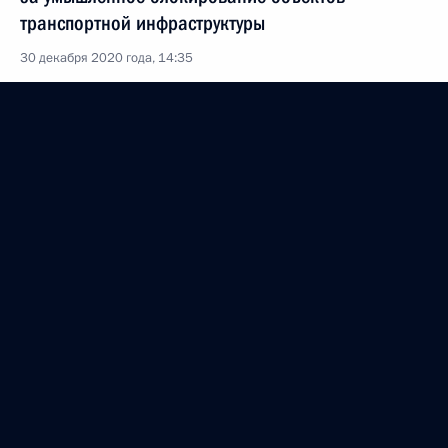
транспортной инфраструктуры
30 декабря 2020 года, 14:35
Внесено изменение в Уголовный кодекс
Российской Федерации
30 декабря 2020 года, 14:30
Подписан закон, направленный
на совершенствование законодательства
Российской Федерации в области физической
культуры и спорта
30 декабря 2020 года, 14:25