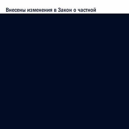
Внесены изменения в Закон о частной
детективной и охранной деятельности,
направленные на законодательное закрепление
прав и обязанностей частного охранника
20 ноября 2010 года, 10:00
19 ноября 2010 года, пятница
Кадровые изменения в системе МВД
19 ноября 2010 года, 15:00
Подписан Федеральный закон о ратификации
соглашения о едином таможенном реестре
объектов интеллектуальной собственности