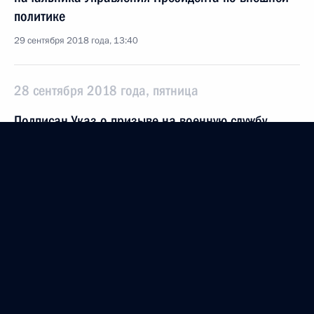
политике
29 сентября 2018 года, 13:40
28 сентября 2018 года, пятница
Подписан Указ о призыве на военную службу
28 сентября 2018 года, 14:00
26 сентября 2018 года, среда
Юрий Коков назначен заместителем Секретаря
Совета Безопасности
26 сентября 2018 года, 19:15