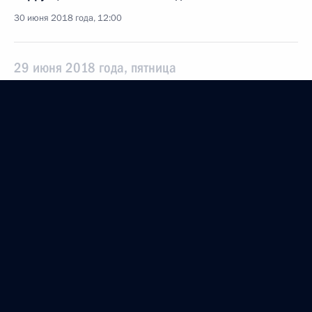
30 июня 2018 года, 12:00
29 июня 2018 года, пятница
Подписан Указ о ряде назначений
в Администрации Президента
29 июня 2018 года, 18:20
Подписан закон о реорганизации «Почты России»
29 июня 2018 года, 12:20
Внесены изменения в закон
об электроэнергетике
29 июня 2018 года, 12:10