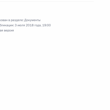
ьником Управления Президента
рав граждан
ован в разделе:
Документы
бликации:
3 июля 2018 года, 19:00
ая версия
лжности начальника Управления Президента
рав граждан
снования Перми