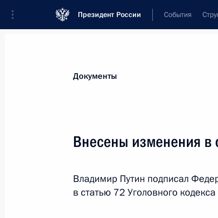
Президент России
События
Стру
Новости
Поручения Президента
Банк
Документы
Показа
Определены дополнительные гарант
Внесены изменения в с
19 июля 2018 года, 15:30
Владимир Путин подписал Феде
в статью 72 Уголовного кодекса
Внесены изменения в закон о газ
19 июля 2018 года, 15:25