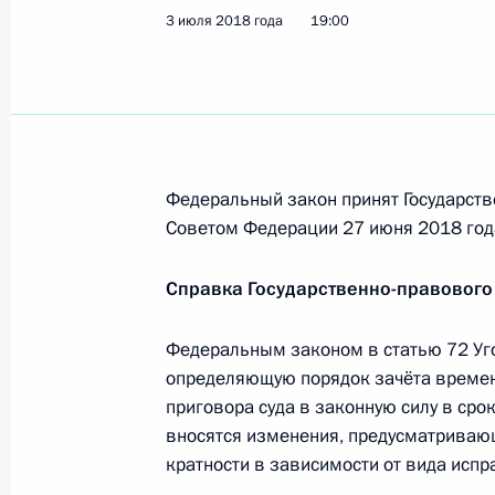
3 июля 2018 года
19:00
Внесены изменения в закон о гос
19 июля 2018 года, 15:20
Федеральный закон принят Государств
Внесены изменения в КоАП и отде
Советом Федерации 27 июня 2018 год
19 июля 2018 года, 15:15
Справка Государственно-правового
Федеральным законом в статью 72 Уг
Ряд законодательных актов утратил
определяющую порядок зачёта времен
19 июля 2018 года, 15:10
приговора суда в законную силу в ср
вносятся изменения, предусматрива
кратности в зависимости от вида испр