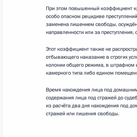
Внесены изменения в закон о там
При этом повышенный коэффициент кр
19 июля 2018 года, 15:00
особо опасном рецидиве преступлений
заменена лишением свободы, осуждён
направленности или за преступления,
Установлены почётные звания «Зас
связи и информации»
Этот коэффициент также не распростр
отбывающего наказание в строгих усл
19 июля 2018 года, 10:00
колонии общего режима, в штрафном 
камерного типа либо едином помещени
18 июля 2018 года, среда
Время нахождения лица под домашним 
содержания лица под стражей до суде
Утверждён состав Совета по развит
из расчёта два дня нахождения под д
18 июля 2018 года, 18:00
стражей или лишения свободы.