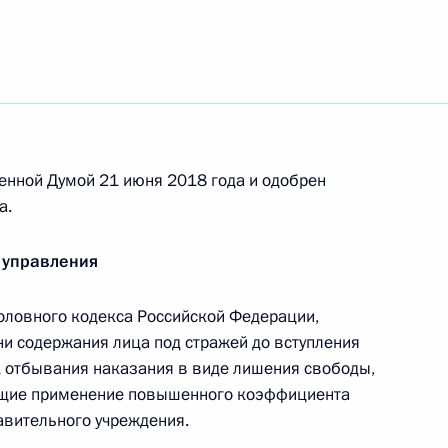
поддержке кинематографии
енной Думой 21 июня 2018 года и одобрен
льные законодательные акты
а.
 управления
оловного кодекса Российской Федерации,
и силу
и содержания лица под стражей до вступления
ок отбывания наказания в виде лишения свободы,
ющие применение повышенного коэффициента
авительного учреждения.