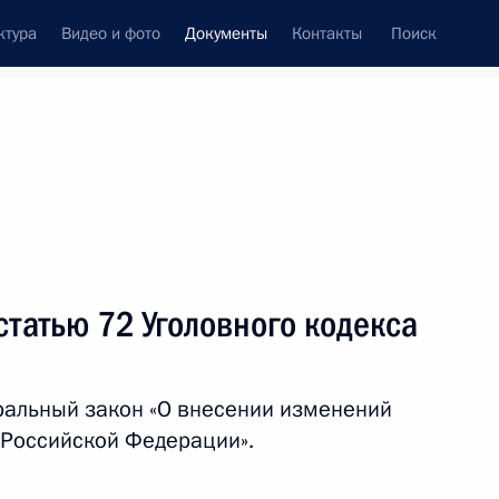
ктура
Видео и фото
Документы
Контакты
Поиск
 документов
Конституция России
июль, 2018
ть следующие материалы
ии граждан при получении госуслуг
татью 72 Уголовного кодекса
ральный закон «О внесении изменений
 Российской Федерации».
оснабжении