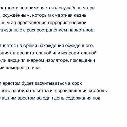
оженном тарифе
атности не применяется к осуждённым при
, осуждённым, которым смертная казнь
ным за преступления террористической
 связанные с распространением наркотиков.
луженный журналист» и «Заслуженный работник
аняется на время нахождения осужденного,
овиях в воспитательной или исправительной
или дисциплинарном изоляторе, помещении
и камерного типа.
арестом будет засчитываться в срок
бного разбирательства и в срок лишения свободы
ию физической культуры и спорта
омашним арестом за один день содержания под