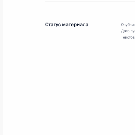
Максим Травников назначен начал
по обеспечению конституционных п
Статус материала
Опублик
11 июля 2018 года, 15:20
Дата пу
Текстов
Дмитрий Жуйков освобождён от до
по обеспечению конституционных п
11 июля 2018 года, 15:15
10 июля 2018 года, вторник
Указ о праздновании 300-летия о
10 июля 2018 года, 15:00