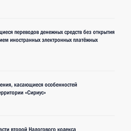
иеся переводов денежных средств без открытия
нием иностранных электронных платёжных
нения, касающиеся особенностей
ерритории «Сириус»
асти второй Налогового кодекса