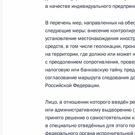
в качестве индивидуального предприн
Определён перечень документов, п
В перечень мер, направленных на об
педагогическими работниками при
следующие меры: внесение контролиру
установление местонахождения иностр
8 августа 2024 года, 22:30
средств, в том числе геолокации, про
на территории, где должно или может 
с преодолением сопротивления, прове
Медицинским организациям разреш
налоговую или банковскую тайну, пре
пользование объекты культурного 
согласование маршрута следования до
собственности
Российской Федерации.
8 августа 2024 года, 22:25
Лицо, в отношении которого введён р
или административному выдворению (
принято решение о самостоятельном 
Установлена возможность проведе
в специально отведённых для этого п
на спортивных сооружениях, явля
федерального органа исполнительной 