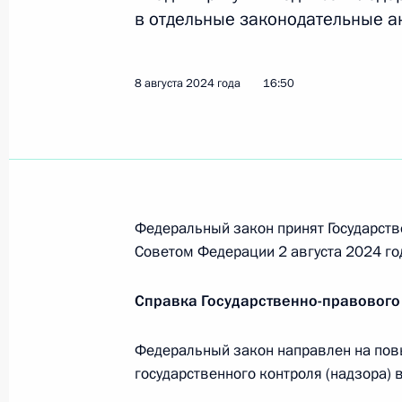
Анна Цивилева назначена статс-с
в отдельные законодательные а
17 августа 2024 года, 17:30
8 августа 2024 года
16:50
Сергей Бутин назначен первым за
17 августа 2024 года, 17:30
Федеральный закон принят Государств
13 августа 2024 года, вторник
Советом Федерации 2 августа 2024 го
Образована Морская коллегия Рос
Справка Государственно-правового
13 августа 2024 года, 16:40
Федеральный закон направлен на по
государственного контроля (надзора) 
Утверждено положение об Управле