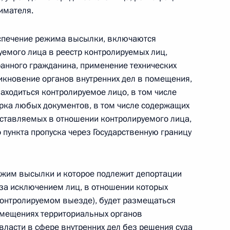
имателя.
одготовка которых осуществляется
еспечение режима высылки, включаются
 реализации образовательных программ
емого лица в реестр контролируемых лиц,
анного гражданина, применение технических
никновение органов внутренних дел в помещения,
находиться контролируемое лицо, в том числе
рка любых документов, в том числе содержащих
ено предоставлять в безвозмездное
дставляемых в отношении контролируемого лица,
наследия, находящиеся в государственной
 пункта пропуска через Государственную границу
ежим высылки и которое подлежит депортации
за исключением лиц, в отношении которых
контролируемом выезде), будет размещаться
ния официальных физкультурных мероприятий
омещениях территориальных органов
ющихся некапитальными строениями
власти в сфере внутренних дел без решения суда