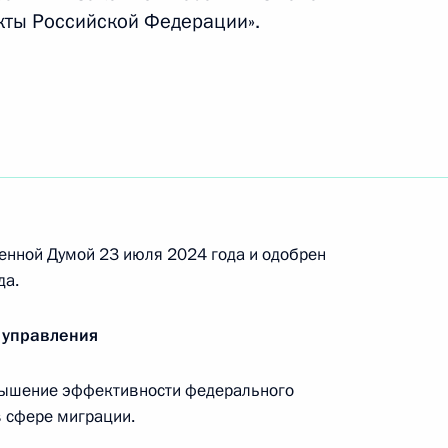
екретарём – заместителем Министра обороны
кты Российской Федерации».
местителем Министра иностранных дел
енной Думой 23 июля 2024 года и одобрен
да.
сии
 управления
вышение эффективности федерального
в сфере миграции.
нии по вопросам национальной морской