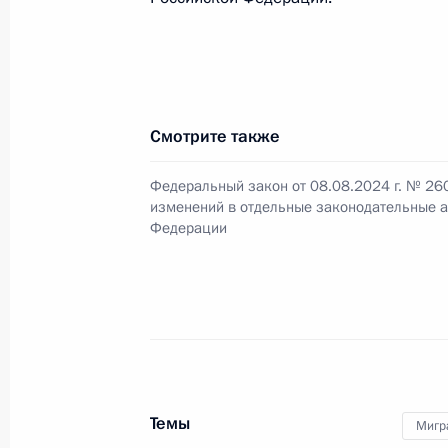
и 100 закона об основах охраны з
8 августа 2024 года, 22:05
Смотрите также
В законодательство внесены измен
наставничества
Федеральный закон от 08.08.2024 г. № 26
изменений в отдельные законодательные а
8 августа 2024 года, 22:00
Федерации
Усовершенствован порядок расчёта
участков, находящихся в государс
8 августа 2024 года, 21:55
Темы
Мигр