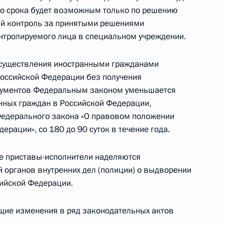
ого срока будет возможным только по решению
ный контроль за принятыми решениями
нтролируемого лица в специальном учреждении.
ии некурительной табачной продукции, правила
осуществления иностранными гражданами
территории РФ
Российской Федерации без получения
кументов Федеральным законом уменьшается
нных граждан в Российской Федерации,
Федерального закона «О правовом положении
рации», со 180 до 90 суток в течение года.
менности и родам женщинам, уволенным в связи
екращением деятельности ИП, нотариусов,
 приставы-исполнители наделяются
органов внутренних дел (полиции) о выдворении
сийской Федерации.
щие изменения в ряд законодательных актов
ащении лекарственных средств и статьи 69