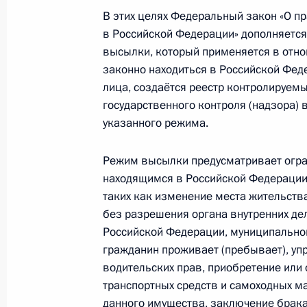
политики
В этих целях Федеральный закон «О п
в Российской Федерации» дополняетс
13 августа 2024 года, 16:30
высылки, который применяется в отн
законно находиться в Российской Фед
лица, создаётся реестр контролируем
8 августа 2024 года, четверг
государственного контроля (надзора)
указанного режима.
Установлены основы правового рег
креативных (творческих) индустрий
Режим высылки предусматривает огра
8 августа 2024 года, 22:40
находящимся в Российской Федерации
таких как изменение места жительств
без разрешения органа внутренних де
Победители международных олимпи
Российской Федерации, муниципально
гражданин проживает (пребывает), уп
проживающие за рубежом и не им
водительских прав, приобретение или
на приём в вуз без вступительных 
транспортных средств и самоходных ма
8 августа 2024 года, 22:35
данного имущества, заключение брака