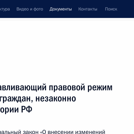
ктура
Видео и фото
Документы
Контакты
Поиск
 документов
Конституция России
август, 2024
ть следующие материалы
итарной поддержки лицам, разделяющим
навливающий правовой режим
-нравственные ценности
граждан, незаконно
тории РФ
ральный закон «О внесении изменений