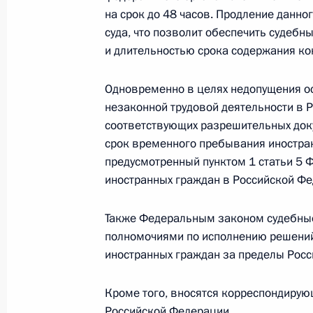
8 августа 2024 года, 22:20
на срок до 48 часов. Продление данн
суда, что позволит обеспечить судеб
и длительностью срока содержания ко
Установлены правила идентификац
Одновременно в целях недопущения 
её производства и обращения на 
незаконной трудовой деятельности в 
8 августа 2024 года, 22:15
соответствующих разрешительных до
срок временного пребывания иностра
предусмотренный пунктом 1 статьи 5 
иностранных граждан в Российской Феде
Увеличен размер пособия по бере
с ликвидацией организаций или пр
Также Федеральным законом судебные
адвокатов
полномочиями по исполнению решений 
8 августа 2024 года, 22:10
иностранных граждан за пределы Рос
Кроме того, вносятся корреспондирую
Внесены изменения в закон об обр
Российской Федерации.