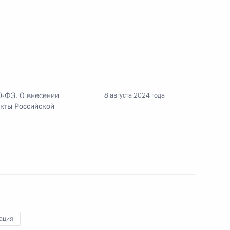
доровья граждан РФ
ения о правовом регулировании института
0-ФЗ. О внесении
8 августа 2024 года
кты Российской
 арендной платы за использование земельных
твенной или муниципальной собственности
ация