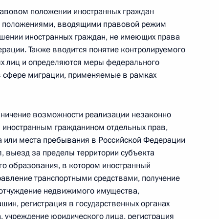
равовом положении иностранных граждан
я положениями, вводящими правовой режим
ошении иностранных граждан, не имеющих права
ерации. Также вводится понятие контролируемого
ых лиц и определяются меры федерального
 в сфере миграции, применяемые в рамках
улирования организации и развития в России
ничение возможности реализации незаконно
 иностранным гражданином отдельных прав,
а или места пребывания в Российской Федерации
л, выезд за пределы территории субъекта
ад (граждане РФ или соотечественники,
го образования, в котором иностранный
равление транспортными средствами, получение
еющие гражданства РФ) наделены правом
 отчуждение недвижимого имущества,
испытаний
шин, регистрация в государственных органах
, учреждение юридического лица, регистрация