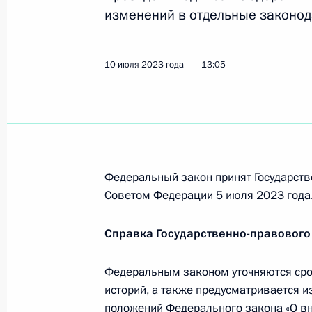
научно-технической политики
изменений в отдельные законод
20 июля 2023 года, 13:35
10 июля 2023 года
13:05
40-й отдельной Краснодарско-Хар
морской пехоты присвоено почётн
20 июля 2023 года, 13:30
Федеральный закон принят Государств
Советом Федерации 5 июля 2023 года
До 31 декабря 2025 года продлено
обеспечения безопасности Россий
Справка Государственно-правового
мер в сфере внешнеэкономической
20 июля 2023 года, 13:25
Федеральным законом уточняются сро
историй, а также предусматривается и
положений Федерального закона «О в