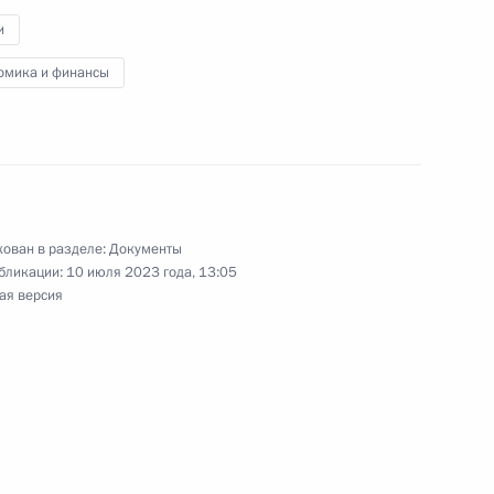
борудованием рубежей и позиций
и
омика и финансы
на службу в следственные органы и учреждения
ован в разделе:
Документы
ориях новых субъектов России
бликации:
10 июля 2023 года, 13:05
ая версия
ными наградами