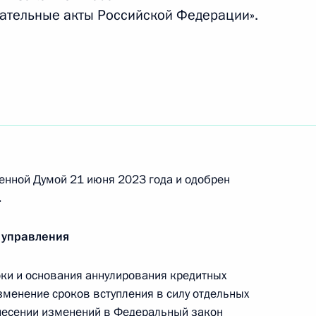
ательные акты Российской Федерации».
бинской дважды Краснознамённой бригаде
ое наименование «гвардейская»
енной Думой 21 июня 2023 года и одобрен
.
 действие указа о применении в целях
ской Федерации специальных экономических
 управления
 деятельности
ки и основания аннулирования кредитных
зменение сроков вступления в силу отдельных
несении изменений в Федеральный закон