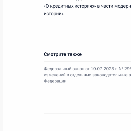
«О кредитных историях» в части моде
16 июля 2023 года, воскресенье
историй».
Внесены изменения в перечень имущ
капиталах российских юридических
которых вводится временное управ
16 июля 2023 года, 17:00
Смотрите также
Федеральный закон от 10.07.2023 г. № 29
14 июля 2023 года, пятница
изменений в отдельные законодательные а
Федерации
Указ о создании Фонда по сохране
и развитию Сергиева Посада
14 июля 2023 года, 18:05
Дополнительные соцгарантии пред