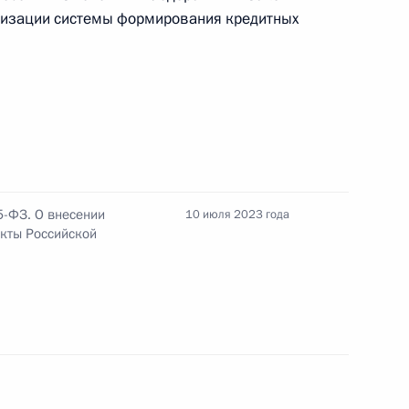
рнизации системы формирования кредитных
ества, ценных бумаг, долей в уставных
 лиц и имущественных прав, в отношении
ление
5-ФЗ. О внесении
10 июля 2023 года
кты Российской
нию, воссозданию исторического облика
оставляются лицам, выполняющим работы,