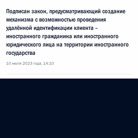
Подписан закон, предусматривающий создание
механизма с возможностью проведения
удалённой идентификации клиента –
иностранного гражданина или иностранного
юридического лица на территории иностранного
государства
10 июля 2023 года, 14:10
Юрлица, осуществляющие разработку или
производство вооружения, военной техники
и боеприпасов, наделены правом на их
приобретение или получение во временное
пользование для использования
в технологических и научно-технических
испытательных целях