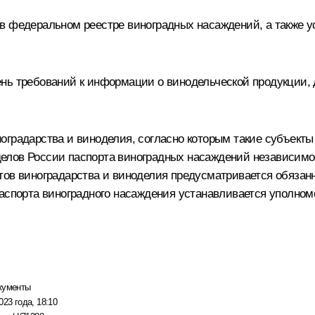
 в федеральном реестре виноградных насаждений, а также
нь требований к информации о винодельческой продукции, 
оградарства и виноделия, согласно которым такие субъект
лов России паспорта виноградных насаждений независимо о
тов виноградарства и виноделия предусматривается обяза
 паспорта виноградного насаждения устанавливается уполн
кументы
023 года, 18:10