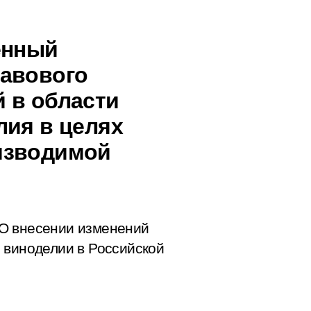
енный
равового
 в области
лия в целях
изводимой
О внесении изменений
 виноделии в Российской