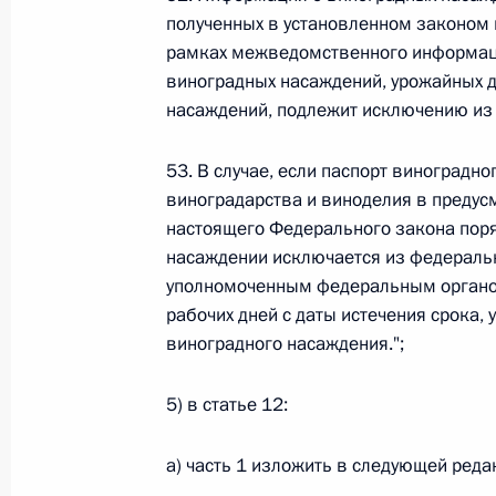
полученных в установленном законом
Федеральный закон от 26.07.2026
рамках межведомственного информац
виноградных насаждений, урожайных 
О внесении изменения в статью 6 Закона
насаждений, подлежит исключению из
26 июля 2026 года
53. В случае, если паспорт виноградн
виноградарства и виноделия в предусмо
Федеральный закон от 26.07.2026
настоящего Федерального закона пор
насаждении исключается из федераль
О внесении изменений в статью 9.21 Код
уполномоченным федеральным органом
правонарушениях
рабочих дней с даты истечения срока,
26 июля 2026 года
виноградного насаждения.";
5) в статье 12:
Федеральный закон от 26.07.2026
а) часть 1 изложить в следующей реда
О ратификации Соглашения между Правит
Республики Беларусь о сотрудничестве в 