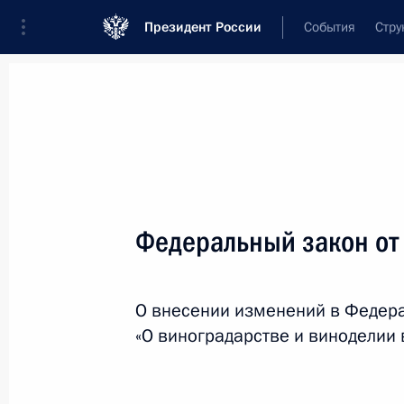
Президент России
События
Стру
Новости
Поручения Президента
Банк
Название документа или его номер
Федеральный закон от
Текст в документе
О внесении изменений в Федер
Вид документа
«О виноградарстве и виноделии
Все
Дата вступления в силу...
или 