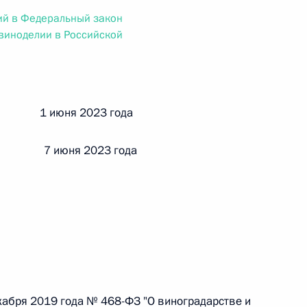
ального закона «О персональных данных» и отдельные
ий в Федеральный закон
ации
 виноделии в Российской
 г. № 256-ФЗ
й 1 июня 2023 года
кон «О присяжных заседателях федеральных судов общей
 7 июня 2023 года
 г. № 263-ФЗ
ального закона «О государственной регистрации
кабря 2019 года № 468-ФЗ "О виноградарстве и