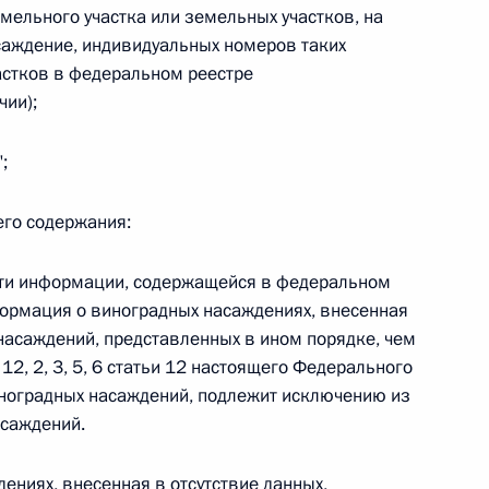
овом статусе представительств компетентных органов
мельного участка или земельных участков, на
в Российской Федерации и Киргизской Республике
саждение, индивидуальных номеров таких
астков в федеральном реестре
чии);
;
 г. № 252-ФЗ
его водного транспорта Российской Федерации и статью 1
его содержания:
инства измерений»
ости информации, содержащейся в федеральном
ормация о виноградных насаждениях, внесенная
насаждений, представленных в ином порядке, чем
 г. № 250-ФЗ
12, 2, 3, 5, 6 статьи 12 настоящего Федерального
иноградных насаждений, подлежит исключению из
кой Федерации об административных правонарушениях
асаждений.
ениях, внесенная в отсутствие данных,