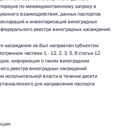
 порядке по межведомственному запросу в
 г. № 266-ФЗ
ионного взаимодействия, данных паспортов
деклараций и инвентаризаций виноградных
 Российской Федерации «О защите прав потребителей»
 федерального реестра виноградных насаждений.
ого насаждения не был направлен субъектом
тренном частями 1 - 12, 2, 3, 5, 6 статьи 12
 г. № 247-ФЗ
ядке, информация о таком виноградном
ного реестра виноградных насаждений
екса Российской Федерации об административных
 исполнительной власти в течение десяти
 установленного для направления паспорта
 г. № 245-ФЗ
кции:
ельством Российской Федерации и Правительством
сфере деятельности с драгоценными металлами,