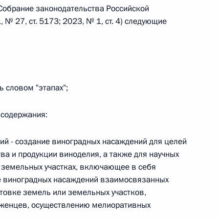
Собрание законодательства Российской
 № 27, ст. 5173; 2023, № 1, ст. 4) следующие
 г. № 242-ФЗ
части первой и статью 227–1 части второй Налогового
ь словом "этапах";
 содержания:
 г. № 246-ФЗ
 Российской Федерации
ий - создание виноградных насаждений для целей
ва и продукции виноделия, а также для научных
и земельных участках, включающее в себя
 виноградных насаждений взаимосвязанных
товке земель или земельных участков,
 г. № 268-ФЗ
саженцев, осуществлению мелиоративных
кон «О пробации в Российской Федерации»