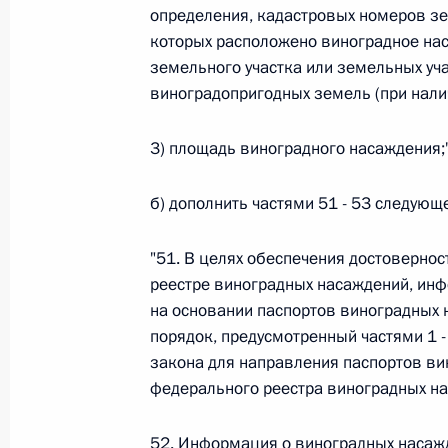
Министров Киргизской Республики о прав
определения, кадастровых номеров зе
по вопросам внутренних дел и миграции 
которых расположено виноградное на
26 июля 2026 года
земельного участка или земельных уч
виноградопригодных земель (при нали
3) площадь виноградного насаждения;"
Федеральный закон от 26.07.2026
О внесении изменений в Кодекс внутренн
б) дополнить частями 51 - 53 следующ
Федерального закона «Об обеспечении ед
26 июля 2026 года
"51. В целях обеспечения достоверн
реестре виноградных насаждений, инф
на основании паспортов виноградных 
Федеральный закон от 26.07.2026
порядок, предусмотренный частями 1 - 
закона для направления паспортов в
О внесении изменений в Кодекс Российс
федерального реестра виноградных н
26 июля 2026 года
52. Информация о виноградных насажд