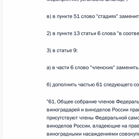
26 июля 2026 года
в) в пункте 51 слово "стадиях" заменит
2) в пункте 13 статьи 6 слова "в соотв
Федеральный закон от 26.07.2026
О внесении изменения в статью 2 Федера
3) в статье 9:
и добровольчестве (волонтерстве)»
26 июля 2026 года
а) в части 6 слово "членских" заменит
б) дополнить частью 61 следующего с
Федеральный закон от 26.07.2026
"61. Общее собрание членов Федерал
О внесении изменений в Уголовный кодек
виноградарей и виноделов России пра
процессуального кодекса Российской Фе
присутствуют члены Федеральной сам
26 июля 2026 года
виноделов России, владеющие на прав
виноградными насаждениями совокуп