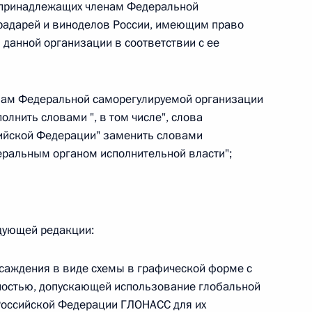
 принадлежащих членам Федеральной
 г. № 264-ФЗ
радарей и виноделов России, имеющим право
 данной организации в соответствии с ее
ерального закона «Об актах гражданского состояния»
сти 13 статьи 3 Федерального закона «О внесении
х гражданского состояния“
ленам Федеральной саморегулируемой организации
олнить словами ", в том числе", слова
ийской Федерации" заменить словами
ральным органом исполнительной власти";
 г. № 270-ФЗ
ального закона «Об автономных учреждениях»
едующей редакции:
асаждения в виде схемы в графической форме с
 г. № 244-ФЗ
чностью, допускающей использование глобальной
ельством Российской Федерации и Кабинетом
Российской Федерации ГЛОНАСС для их