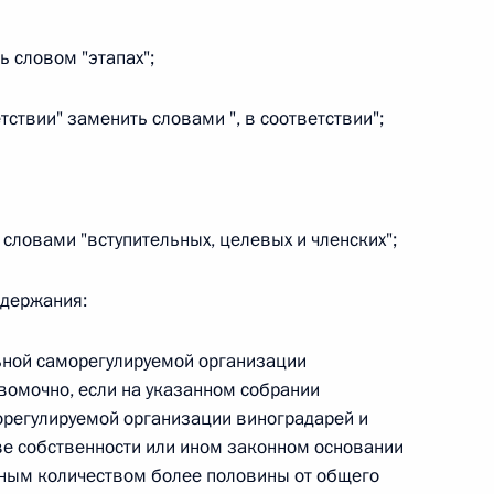
ь словом "этапах";
етствии" заменить словами ", в соответствии";
 г. № 267-ФЗ
льного закона «О благотворительной деятельности
ь словами "вступительных, целевых и членских";
одержания:
 г. № 251-ФЗ
ьной саморегулируемой организации
с Российской Федерации и статьи 31 и 151 Уголовно-
вомочно, если на указанном собрании
дерации
орегулируемой организации виноградарей и
е собственности или ином законном основании
ным количеством более половины от общего