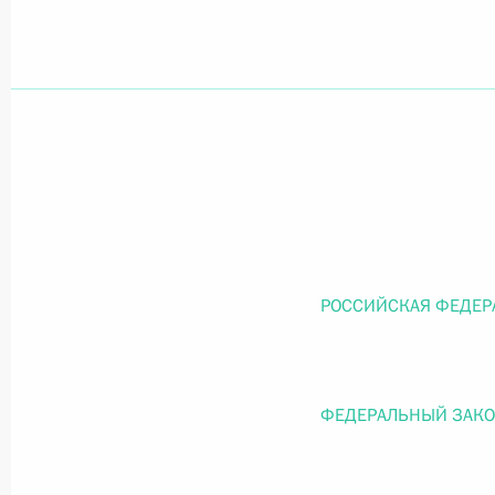
Официальный портал правовой информации
prav
26 июля 2026 года
Федеральный закон от 26.07.2026
О внесении изменений в статью 11 Федера
РОССИЙСКАЯ ФЕДЕР
Федерального закона «Об образовании в
26 июля 2026 года
ФЕДЕРАЛЬНЫЙ ЗАК
Федеральный закон от 26.07.2026