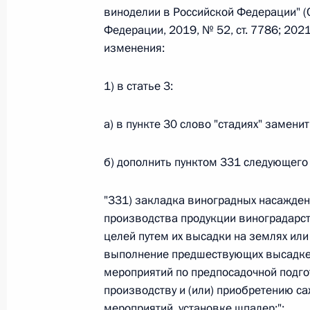
виноделии в Российской Федерации" (
Федерации, 2019, № 52, ст. 7786; 2021,
Федеральный закон от 26.07.2026
изменения:
О внесении изменений в статьи 85 и 102 
1) в статье 3:
кодекса Российской Федерации
26 июля 2026 года
а) в пункте 30 слово "стадиях" заменит
б) дополнить пунктом 331 следующего
Федеральный закон от 26.07.2026
О внесении изменений в Трудовой кодекс
"331) закладка виноградных насажден
производства продукции виноградарст
26 июля 2026 года
целей путем их высадки на землях ил
выполнение предшествующих высадке
мероприятий по предпосадочной подго
Федеральный закон от 26.07.2026
производству и (или) приобретению 
мероприятий, установке шпалер;";
О внесении изменений в Федеральный за