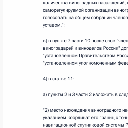
количества виноградных насаждений,
Федеральный закон от 26.07.2026
саморегулируемой организации виног
голосовать на общем собрании членов
О внесении изменений в статью 13–2 Фед
уставом.";
и признании утратившим силу пункта 1 ча
изменений в Федеральный закон „Об акта
в) в пункте 7 части 10 после слов "ч
26 июля 2026 года
виноградарей и виноделов России" доп
"установленном Правительством Росс
"установленном уполномоченным феде
Федеральный закон от 26.07.2026
О внесении изменения в статью 10 Федер
4) в статье 11:
26 июля 2026 года
а) пункты 2 и 3 части 2 изложить в сл
"2) место нахождения виноградного н
Федеральный закон от 26.07.2026
указанием координат его границ с то
О ратификации Соглашения между Правит
навигационной спутниковой системы 