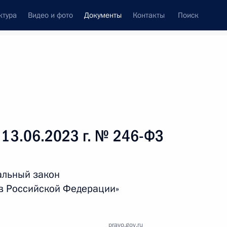
ктура
Видео и фото
Документы
Контакты
Поиск
 документов
Справка
Конституция России
 13.06.2023 г. № 246-ФЗ
альный закон
 в Российской Федерации»
дата принятия
pravo.gov.ru