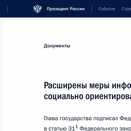
Президент России
События
Стру
Новости
Поручения Президента
Банк
Документы
Показа
Внесено изменение в Указ о приме
Расширены меры инфо
с недружественными действиями Ук
социально ориентиров
РФ
27 апреля 2023 года, 15:15
Глава государства подписал Фе
1
в статью 31
Федерального зако