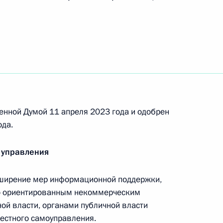
еченгской ордена Кутузова бригаде присвоено
кая»
присвоено почётное наименование
енной Думой 11 апреля 2023 года и одобрен
ода.
 управления
оторым имуществом
сширение мер информационной поддержки,
но ориентированным некоммерческим
ой власти, органами публичной власти
естного самоуправления.