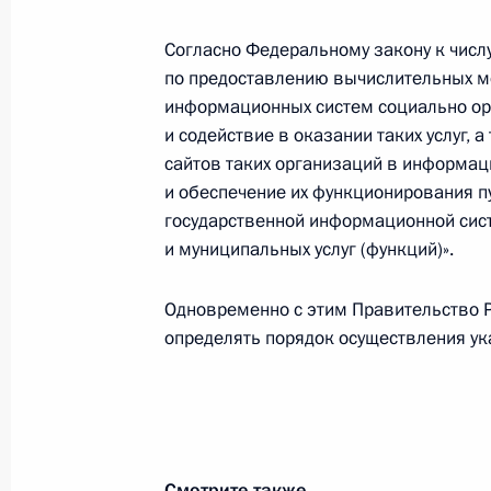
20 апреля 2023 года, четверг
Согласно Федеральному закону к числу
Михаил Котюков назначен врио гу
по предоставлению вычислительных м
информационных систем социально о
20 апреля 2023 года, 21:30
и содействие в оказании таких услуг,
сайтов таких организаций в информа
и обеспечение их функционирования 
17 апреля 2023 года, понедельник
государственной информационной сис
и муниципальных услуг (функций)».
Владимир Путин подписал распоря
17 апреля 2023 года, 14:45
Одновременно с этим Правительство 
определять порядок осуществления ук
14 апреля 2023 года, пятница
Подписан закон, уточняющий админ
пропускного режима охраняемого 
Смотрите также