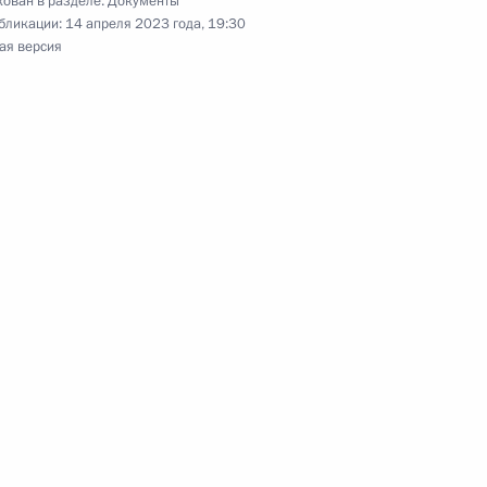
ован в разделе:
Документы
бликации:
14 апреля 2023 года, 19:30
ая версия
а обращения за кредитными каникулами
й механизм целевого обучения
пользование земельных участков общего