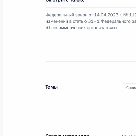
14 апреля 2023 года, 20:55
Федеральный закон от 14.04.2023 г. № 11
изменений в статью 31–1 Федерального з
«О некоммерческих организациях»
Подписан закон, определяющий пор
в подлежащих капремонту домах
14 апреля 2023 года, 20:50
Подписан закон, уточняющий прав
Темы
Соци
её понятие
14 апреля 2023 года, 20:45
Подписан закон о праве пострадав