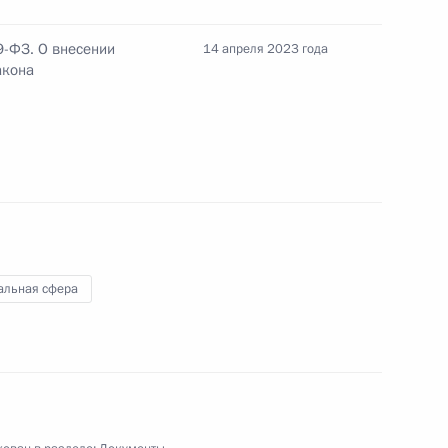
9-ФЗ. О внесении
14 апреля 2023 года
акона
ядок установки приборов учёта электроэнергии
ила оказания первой помощи и определяющий
альная сфера
ших от ЧС на ипотечные каникулы