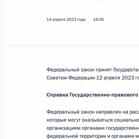
200-й отдельной мотострелковой П
почётное наименование «гвардейс
27 апреля 2023 года, 14:20
14 апреля 2023 года
19:30
16-й бригаде армейской авиации 
«гвардейская»
27 апреля 2023 года, 14:15
Федеральный закон принят Государств
Советом Федерации 12 апреля 2023 г
Справка Государственно-правового
25 апреля 2023 года, вторник
Указ о временном управлении нек
Федеральный закон направлен на ра
которые могут оказываться социаль
25 апреля 2023 года, 22:15
организациям органами государственн
федеральной территории и органами м