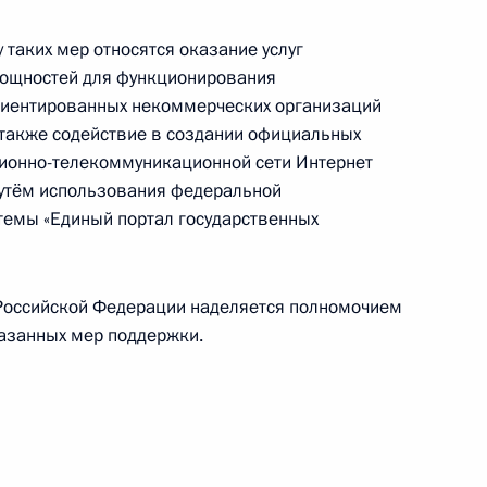
 таких мер относятся оказание услуг
бернатора Красноярского края
ощностей для функционирования
риентированных некоммерческих организаций
 а также содействие в создании официальных
ционно-телекоммуникационной сети Интернет
путём использования федеральной
темы «Единый портал государственных
жение о поощрении
Российской Федерации наделяется полномочием
азанных мер поддержки.
истративную ответственность за нарушение
объекта