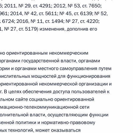
6; 2011, № 29, ст. 4291; 2012, № 53, ст. 7650;
961; 2014, № 42, ст. 5611; № 45, ст. 6139; № 52,
 г. № 242-ФЗ
. 6724; 2016, № 11, ст. 1494; № 27, ст. 4220;
21, № 27, ст. 5179) изменения, дополнив его
части первой и статью 227–1 части второй Налогового
но ориентированным некоммерческим
рганами государственной власти, органами
ории и органами местного самоуправления путем
 г. № 246-ФЗ
ычислительных мощностей для функционирования
риентированной некоммерческой организации и
 Российской Федерации
уг. В целях обеспечения доступа пользователей к
льном сайте социально ориентированной
рмационно-телекоммуникационной сети
полнительной власти, осуществляющим функции
 г. № 268-ФЗ
венной политики и нормативно-правовому
ых технологий, может оказываться
кон «О пробации в Российской Федерации»