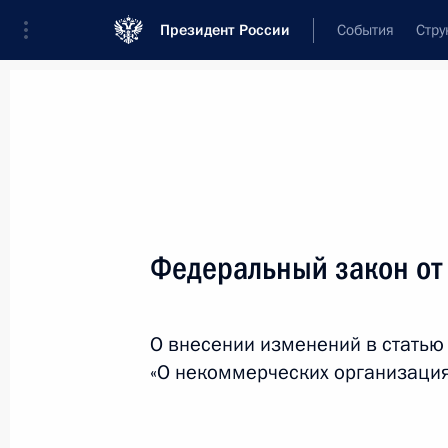
Президент России
События
Стру
Новости
Поручения Президента
Банк
Название документа или его номер
Федеральный закон от
Текст в документе
О внесении изменений в статью
Вид документа
«О некоммерческих организация
Все
Дата вступления в силу...
или 