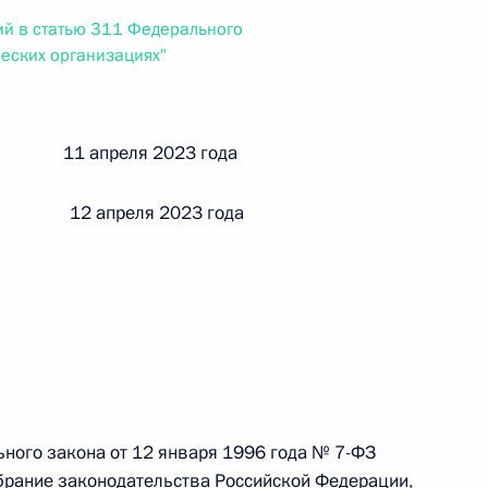
ального закона «О персональных данных» и отдельные
й в статью 311 Федерального
ации
еских организациях"
й 11 апреля 2023 года
 г. № 256-ФЗ
кон «О присяжных заседателях федеральных судов общей
 12 апреля 2023 года
 г. № 263-ФЗ
ального закона «О государственной регистрации
ьного закона от 12 января 1996 года № 7-ФЗ
брание законодательства Российской Федерации,