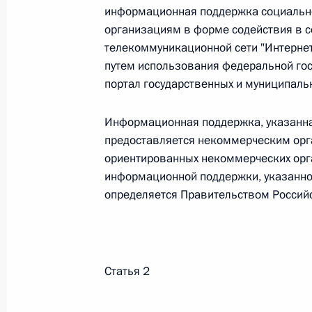
информационная поддержка социаль
26 июля 2026 года
организациям в форме содействия в 
телекоммуникационной сети "Интернет
путем использования федеральной го
портал государственных и муниципальн
Федеральный закон от 26.07.2026
О внесении изменения в статью 2 Федера
Информационная поддержка, указанная
и добровольчестве (волонтерстве)»
предоставляется некоммерческим орг
26 июля 2026 года
ориентированных некоммерческих орг
информационной поддержки, указанной
определяется Правительством Российс
Федеральный закон от 26.07.2026
О внесении изменений в Уголовный кодек
процессуального кодекса Российской Фе
Статья 2
26 июля 2026 года