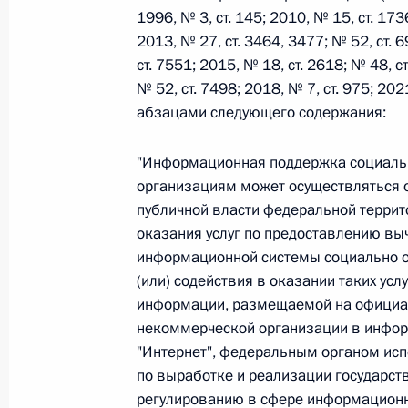
1996, № 3, ст. 145; 2010, № 15, ст. 173
2013, № 27, ст. 3464, 3477; № 52, ст. 6
Федеральный закон от 26.07.2026
ст. 7551; 2015, № 18, ст. 2618; № 48, ст
№ 52, ст. 7498; 2018, № 7, ст. 975; 20
О внесении изменений в статьи 85 и 102 
абзацами следующего содержания:
кодекса Российской Федерации
26 июля 2026 года
"Информационная поддержка социаль
организациям может осуществляться о
публичной власти федеральной террит
Федеральный закон от 26.07.2026
оказания услуг по предоставлению в
информационной системы социально о
О внесении изменений в Трудовой кодекс
(или) содействия в оказании таких усл
26 июля 2026 года
информации, размещаемой на официа
некоммерческой организации в инфо
"Интернет", федеральным органом ис
Федеральный закон от 26.07.2026
по выработке и реализации государст
регулированию в сфере информационн
О внесении изменений в Федеральный за