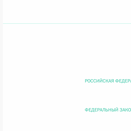
Официальный портал правовой информации
prav
26 июля 2026 года
Федеральный закон от 26.07.2026
О внесении изменений в статью 11 Федера
РОССИЙСКАЯ ФЕДЕР
Федерального закона «Об образовании в
26 июля 2026 года
ФЕДЕРАЛЬНЫЙ ЗАК
Федеральный закон от 26.07.2026