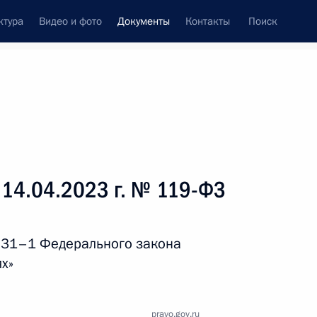
ктура
Видео и фото
Документы
Контакты
Поиск
 документов
Справка
Конституция России
 14.04.2023 г. № 119-ФЗ
 31–1 Федерального закона
х»
дата принятия
pravo.gov.ru