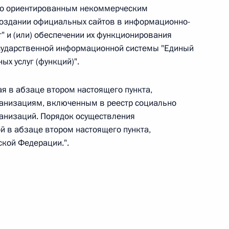
но ориентированным некоммерческим
создании официальных сайтов в информационно-
" и (или) обеспечении их функционирования
сударственной информационной системы "Единый
ых услуг (функций)".
 г. № 267-ФЗ
льного закона «О благотворительной деятельности
 в абзаце втором настоящего пункта,
анизациям, включенным в реестр социально
анизаций. Порядок осуществления
 в абзаце втором настоящего пункта,
кой Федерации.".
 г. № 251-ФЗ
с Российской Федерации и статьи 31 и 151 Уголовно-
дерации