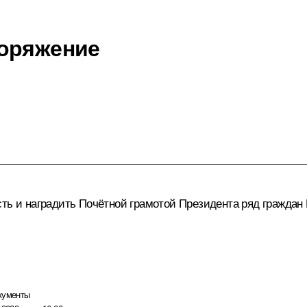
поряжение
сть и наградить Почётной грамотой Президента ряд граждан
кументы