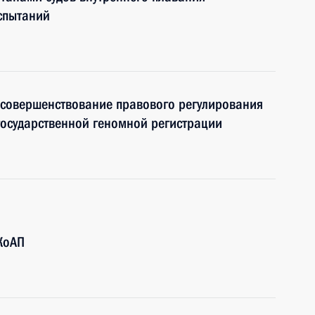
спытаний
 совершенствование правового регулирования
государственной геномной регистрации
КоАП