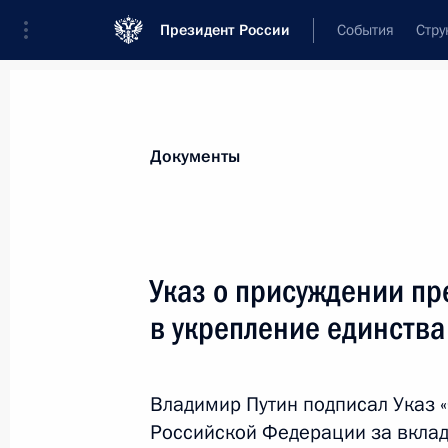
Президент России
События
Стру
Новости
Поручения Президента
Банк
Документы
Показа
Коммерческим организациям, явл
Указ о присуждении пр
соглашениям, которые реализуются
в укрепление единства
предоставлено право приобрести с
4 ноября 2022 года, 14:45
Владимир Путин подписал Указ 
Российской Федерации за вклад