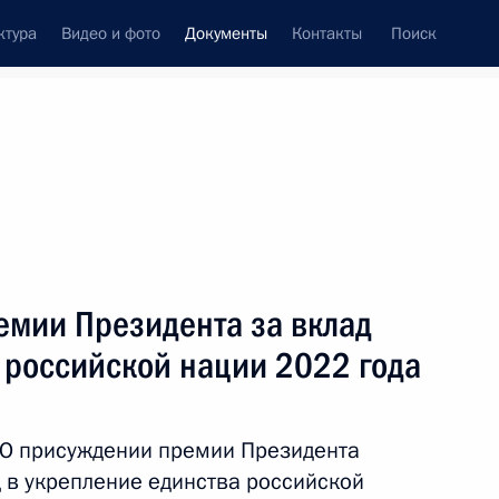
ктура
Видео и фото
Документы
Контакты
Поиск
 документов
Конституция России
ноябрь, 2022
ть следующие материалы
яющимся концессионерами по концессионным
емии Президента за вклад
 в границах особой экономической зоны,
 российской нации 2022 года
татус резидента ОЭЗ
«О присуждении премии Президента
 в укрепление единства российской