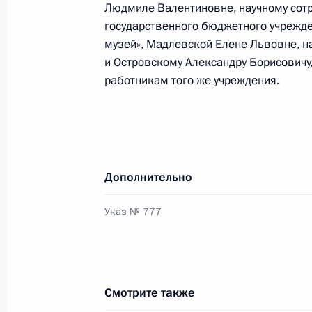
Людмиле Валентиновне, научному сот
4 ноября 2022 года, 14:25
государственного бюджетного учрежде
музей», Мадлевской Елене Львовне, н
и Островскому Александру Борисовичу,
Подписан закон, направленный на
работникам того же учреждения.
о государственной гражданской сл
4 ноября 2022 года, 14:20
Дополнительно
В закон о защите населения и тер
и техногенного характера внесены
Указ № 777
4 ноября 2022 года, 14:15
В законодательство внесены измен
Смотрите также
формирований, содействующих вы