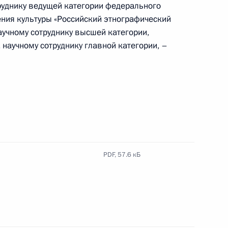
руднику ведущей категории федерального
ния культуры «Российский этнографический
аучному сотруднику высшей категории,
 научному сотруднику главной категории, –
 совершенствование законодательства
ужбе
риторий от чрезвычайных ситуаций природного
 изменения
PDF,
57.6 кБ
ения, определяющие статус добровольческих
полнению возложенных на Вооружённые Силы