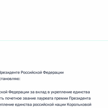
отокола № 3 о внесении изменений
лашение о предоставлении Правительству
ного кредита
аконодательные акты
Президенте Российской Федерации
х объединениях внесено изменение
становляю:
кой Федерации за вклад в укрепление единства
ить почетное звание лауреата премии Президента
уратуре
епление единства российской нации Корольковой