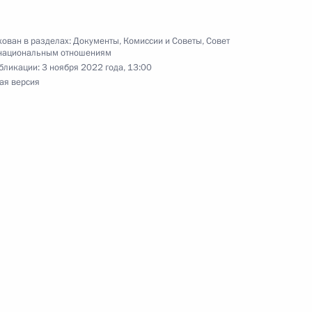
ован в разделах:
Документы
,
Комиссии и Советы
,
Совет
национальным отношениям
бликации:
3 ноября 2022 года, 13:00
ая версия
размере 195 тысяч рублей военнослужащим,
тракту в ВС РФ
ента за вклад в укрепление единства