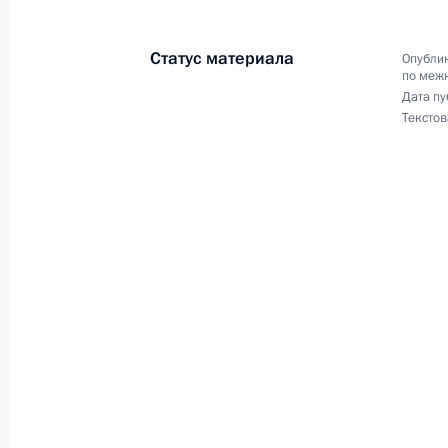
Внесены изменения в КоАП
Статус материала
Опублик
4 ноября 2022 года, 13:20
по меж
Дата пу
Текстов
3 ноября 2022 года, четверг
Указ о единовременной выплате в 
проходящим военную службу по кон
3 ноября 2022 года, 22:15
Указ о присуждении премии Презид
российской нации 2022 года
3 ноября 2022 года, 13:00