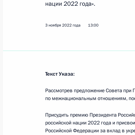
Подписан закон о ратификации Пр
нации 2022 года».
в российско-абхазское межправсог
Абхазии государственного экспорт
3 ноября 2022 года
13:00
4 ноября 2022 года, 14:40
Внесены изменения в отдельные з
4 ноября 2022 года, 14:35
Текст Указа:
Рассмотрев предложение Совета при 
В статью 9 закона об общественны
по межнациональным отношениям, по
4 ноября 2022 года, 14:30
Присудить премию Президента Российс
российской нации 2022 года и присво
Внесены изменения в закон о прок
Российской Федерации за вклад в укр