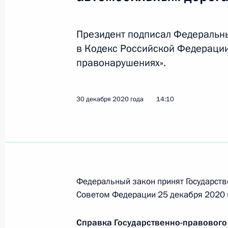
Подписан указ о награждении гос
12 февраля 2021 года, 12:00
Президент подписал Федеральн
в Кодекс Российской Федераци
правонарушениях».
11 февраля 2021 года, четверг
Подписано распоряжение о выделен
30 декабря 2020 года
14:10
11 февраля 2021 года, 21:00
8 февраля 2021 года, понедельник
Указ о мерах по реализации госуд
Федеральный закон принят Государств
в области экологии и климата
Советом Федерации 25 декабря 2020 
8 февраля 2021 года, 14:30
Справка Государственно-правового