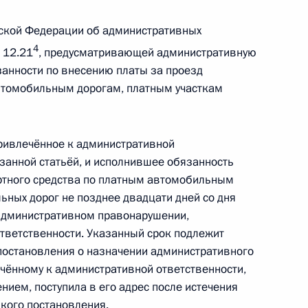
ской Федерации об административных
ента в области науки и инноваций для
4
 12.21
, предусматривающей административную
занности по внесению платы за проезд
автомобильным дорогам, платным участкам
привлечённое к административной
азанной статьёй, и исполнившее обязанность
ными наградами
ртного средства по платным автомобильным
ьных дорог не позднее двадцати дней со дня
 административном правонарушении,
тветственности. Указанный срок подлежит
 постановления о назначении административного
олжности начальника Управления
ечённому к административной ответственности,
 связям с зарубежными странами
ием, поступила в его адрес после истечения
акого постановления.