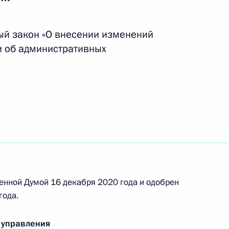
ударственными наградами
ый закон «О внесении изменений
и об административных
ии средств из резервного фонда
арственной научно-технической политики
енной Думой 16 декабря 2020 года и одобрен
года.
 управления