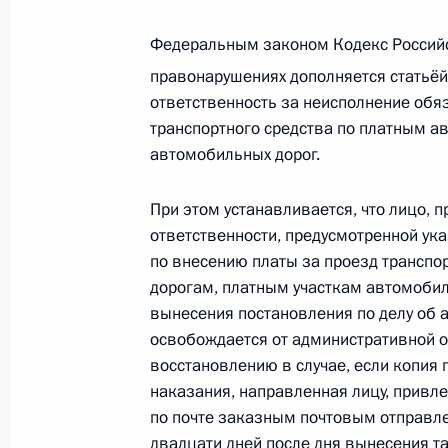
Федеральным законом Кодекс Россий
Объявлены лауреаты премии Презид
правонарушениях дополняется статьёй
молодых учёных за 2020 год
ответственность за неисполнение обя
8 февраля 2021 года, 11:00
транспортного средства по платным 
автомобильных дорог.
При этом устанавливается, что лицо, 
6 февраля 2021 года, суббота
ответственности, предусмотренной ук
Указ о награждении государствен
по внесению платы за проезд транспо
дорогам, платным участкам автомобил
6 февраля 2021 года, 15:00
вынесения постановления по делу об
освобождается от административной о
восстановлению в случае, если копия
Владимир Чернов освобождён от д
наказания, направленная лицу, привл
по межрегиональным и культурным
по почте заказным почтовым отправлен
двадцати дней после дня вынесения т
6 февраля 2021 года, 14:35