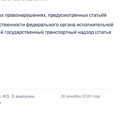
х правонарушениях, предусмотренных статьёй
ственности федерального органа исполнительной
 государственный транспортный надзор (статья
ества»
тельности высших должностных лиц и органов
Российской Федерации
1-ФЗ. О внесении
30 декабря 2020 года
и
декс Российской Федерации