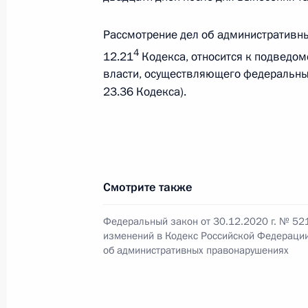
Рассмотрение дел об административны
4
12.21
Кодекса, относится к подведом
4 февраля 2021 года, четверг
власти, осуществляющего федеральный
Указ «О награждении орденом Муж
23.36 Кодекса).
4 февраля 2021 года, 19:00
Указ об оценке эффективности дея
Смотрите также
исполнительной власти субъектов 
4 февраля 2021 года, 18:00
Федеральный закон от 30.12.2020 г. № 52
изменений в Кодекс Российской Федераци
об административных правонарушениях
Внесены изменения в Семейный ко
4 февраля 2021 года, 14:55