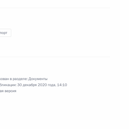
етственность за пропаганду потребления закиси
порт
 государственного лесного реестра
ован в разделе:
Документы
бликации:
30 декабря 2020 года, 14:10
ая версия
глашения между Правительством РФ
банком об условиях пребывания банка