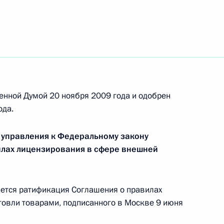
енного тарифа»
атификации Соглашения между Российской
 об участии Российской Федерации в военной
еспублике Чад и Центральноафриканской
енной Думой 20 ноября 2009 года и одобрен
ода.
 управления к Федеральному закону
илах лицензирования в сфере внешней
закон «О внесении изменений в статью 34
обязанности и военной службе»
тся ратификация Соглашения о правилах
овли товарами, подписанного в Москве 9 июня