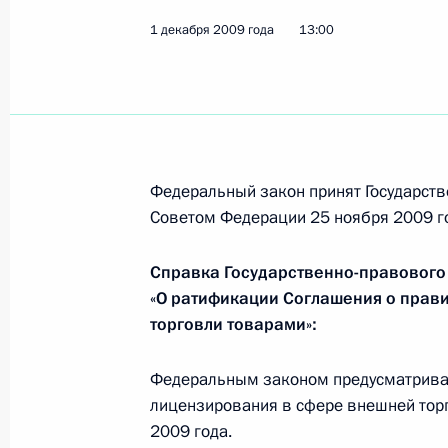
отличных от ставок Единого тамож
1 декабря 2009 года
13:00
2 декабря 2009 года, 10:50
Подписан Федеральный закон «О р
Федерацией и Европейским союзом
операции Европейского союза в Р
Федеральный закон принят Государств
Республике (ЕУФОР Чад/ЦАР)»
Советом Федерации 25 ноября 2009 г
2 декабря 2009 года, 10:45
Справка Государственно-правового
«О ратификации Соглашения о прав
торговли товарами»:
Президент подписал Федеральный 
Федерального закона «О воинской 
Федеральным законом предусматривае
2 декабря 2009 года, 10:30
лицензирования в сфере внешней торг
2009 года.