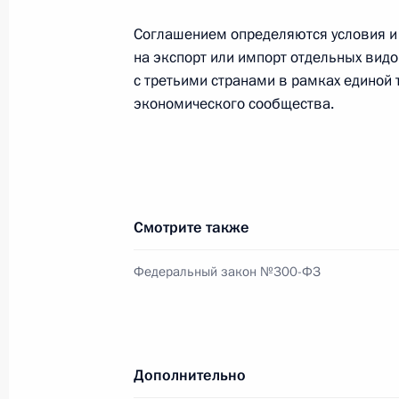
Внесены изменения в Кодекс об а
Соглашением определяются условия и
на экспорт или импорт отдельных вид
2 декабря 2009 года, 10:20
с третьими странами в рамках единой
экономического сообщества.
Внесены изменения в Федеральный
Российской Федерации»
2 декабря 2009 года, 10:00
Смотрите также
Федеральный закон №300-ФЗ
Дмитрий Медведев распорядился вы
фонда Президента
2 декабря 2009 года, 09:40
Дополнительно