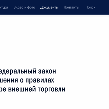
ктура
Видео и фото
Документы
Контакты
Поиск
 документов
Конституция России
декабрь, 2009
ть следующие материалы
одекс
едеральный закон
шения о правилах
ре внешней торговли
атификации Протокола об условиях и порядке
аях ставок ввозных таможенных пошлин,