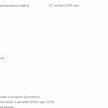
рственного совета Российской Федерации
рственного совета
27 ноября 2009 года
глашения о порядке введения и применения
овлю товарами, на единой таможенной
тран
зЭС
усе судей и об органах судейского сообщества
ован в разделе:
Документы
бликации:
1 декабря 2009 года, 13:00
ая версия