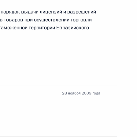
дминистративных правонарушениях
 порядок выдачи лицензий и разрешений
ов товаров при осуществлении торговли
 таможенной территории Евразийского
 конституционный закон «О военных судах
28 ноября 2009 года
делить денежные средства из резервного