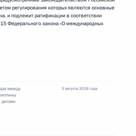
метом регулирования которых являются основные
фии внесены изменения, касающиеся
на, и подлежит ратификации в соответствии
тьи 15 Федерального закона «О международных
а на имущество организаций, земельного
лиц
ора между
3 августа 2018 года
липпины
адостроительного кодекса
 делам»