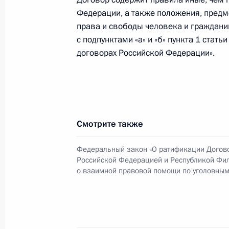
Федерации, а также положения, пред
В закон о поддержке кинематогра
права и свободы человека и граждани
проведения кинофестивалей
с подпунктами «а» и «б» пункта 1 ста
3 августа 2018 года, 21:05
договорах Российской Федерации».
Уточнён порядок исчисления налог
налога и налога на имущество физ
Смотрите также
3 августа 2018 года, 21:00
Федеральный закон «О ратификации Догов
Российской Федерацией и Республикой Фи
Внесено изменение в статью 51 Гр
о взаимной правовой помощи по уголовным
3 августа 2018 года, 20:40