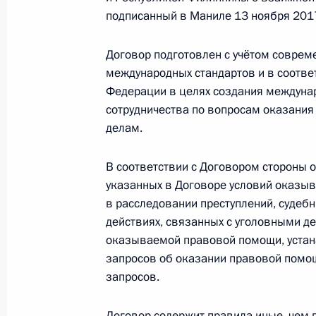
подписанный в Маниле 13 ноября 2017
В законодательство внесены изме
целевого обучения
Договор подготовлен с учётом соврем
международных стандартов и в соотве
3 августа 2018 года, 21:20
Федерации в целях создания междуна
сотрудничества по вопросам оказани
делам.
Внесены изменения в закон о кред
3 августа 2018 года, 21:15
В соответствии с Договором стороны 
указанных в Договоре условий оказыв
в расследовании преступлений, судеб
действиях, связанных с уголовными д
Установлена новая памятная дата 
оказываемой правовой помощи, устан
в состав Российской империи в 178
запросов об оказании правовой помощи
3 августа 2018 года, 21:10
запросов.
Договор содержит правила иные, чем