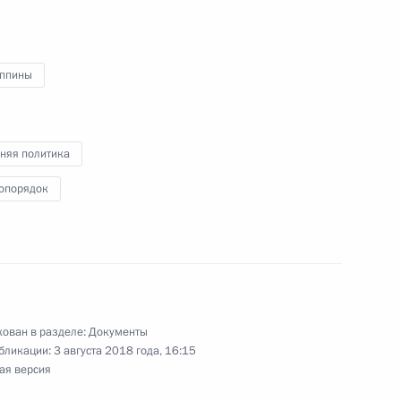
акона об образовании
ппины
одекс
няя политика
опорядок
 Кодекса об административных
ован в разделе:
Документы
бликации:
3 августа 2018 года, 16:15
15 закона о рекламе
ая версия