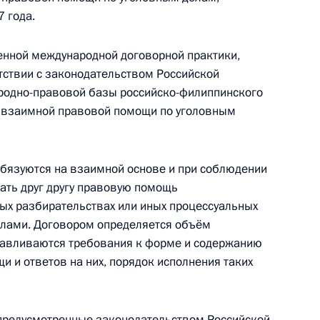
 года.
нения, направленные на совершенствование
енной международной договорной практики,
тствии с законодательством Российской
родно-правовой базы российско-филиппинского
я взаимной правовой помощи по уголовным
итных историях
обязуются на взаимной основе и при соблюдении
ать друг другу правовую помощь
ных разбирательствах или иных процессуальных
елами. Договором определяется объём
– День принятия Крыма, Тамани и Кубани
авливаются требования к форме и содержанию
3 году
 и ответов на них, порядок исполнения таких
 предусмотренные законодательством Российской