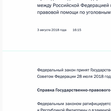
3 августа 2018 года, пятница
между Российской Федерацией 
правовой помощи по уголовным
Внесены изменения в Градостроит
3 августа 2018 года, 21:45
3 августа 2018 года
16:15
В Земельный кодекс внесены изме
объектов
3 августа 2018 года, 21:40
Федеральный закон принят Государств
Советом Федерации 28 июля 2018 год
В законодательство внесены изме
Справка Государственно-правового
отношений, связанных со сносом о
3 августа 2018 года, 21:35
Федеральным законом ратифицируетс
и Республикой Филиппины о взаимной