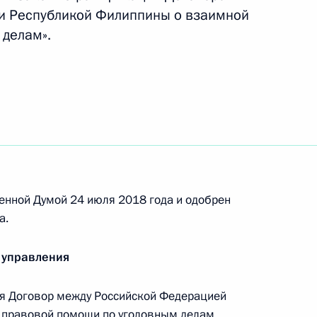
и Республикой Филиппины о взаимной
 делам».
ельный кодекс
нения в части упрощения размещения линейных
енной Думой 24 июля 2018 года и одобрен
а.
нения, касающиеся правового регулирования
 управления
бъектов капитального строительства
я Договор между Российской Федерацией
 правовой помощи по уголовным делам,