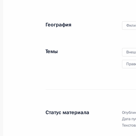
Внесены изменения в статью 40 з
3 августа 2018 года, 20:35
География
Фили
Внесены изменения в Бюджетный к
Темы
3 августа 2018 года, 20:30
Внеш
Прав
Внесены изменения в статью 30.13
правонарушениях
3 августа 2018 года, 20:25
Статус материала
Опублик
Дата пу
Внесены изменения в статьи 14 и 
Текстов