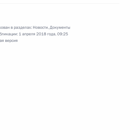
ован в разделах:
Новости
,
Документы
бликации:
1 апреля 2018 года, 09:25
 предотвращение жестокого обращения
ая версия
ничьих собак
нения, устанавливающие обязанность кредитора
е текущей задолженности и доступной сумме