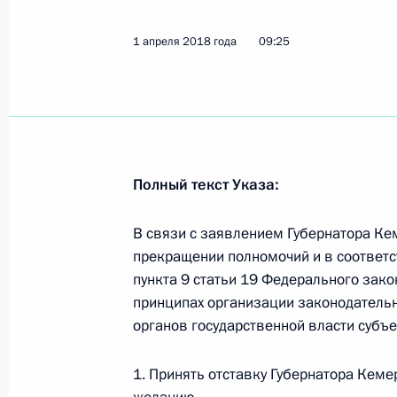
1 апреля 2018 года, воскресенье
Принята отставка Амана Тулеева
1 апреля 2018 года
09:25
1 апреля 2018 года, 09:25
30 марта 2018 года, пятница
Полный текст Указа:
Указ о призыве на военную службу
30 марта 2018 года, 15:00
В связи с заявлением Губернатора Кем
прекращении полномочий и в соответст
пункта 9 статьи 19 Федерального зако
27 марта 2018 года, вторник
принципах организации законодательн
органов государственной власти субъ
28 марта объявлено в России днём
27 марта 2018 года, 13:15
1. Принять отставку Губернатора Кем