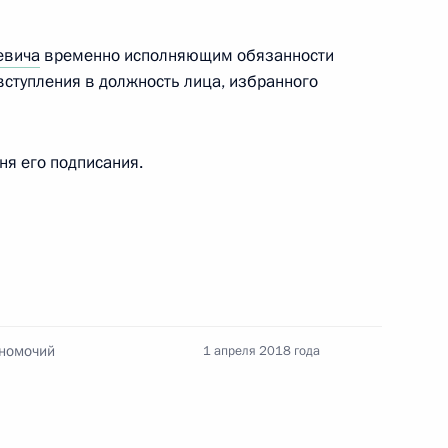
евича
временно исполняющим обязанности
вступления в должность лица, избранного
ными наградами
дня его подписания.
ента для молодых деятелей культуры
ошества 2017 года
лномочий
1 апреля 2018 года