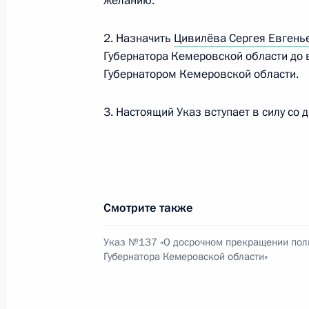
желанию.
2. Назначить
Цивилёва Сергея Евгень
20 марта 2018 года, вторник
Губернатора Кемеровской области до 
Указ о награждении государствен
Губернатором Кемеровской области.
20 марта 2018 года, 13:30
3. Настоящий Указ вступает в силу со 
19 марта 2018 года, понедельник
Объявлены лауреаты премий Презид
и за произведения для детей и юн
Смотрите также
19 марта 2018 года, 12:40
Указ №137 «О досрочном прекращении по
Губернатора Кемеровской области»
16 марта 2018 года, пятница