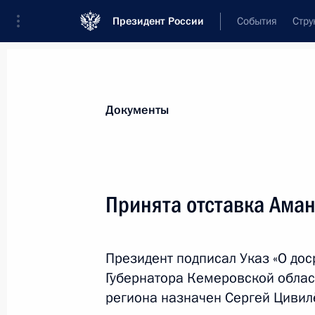
Президент России
События
Стру
Новости
Поручения Президента
Банк
Документы
Показа
Подписан закон, направленный на 
Принята отставка Аман
членов ЕАЭС с ЕЭК по вопросам пр
в отношении промышленных товар
3 апреля 2018 года, 14:00
Президент подписал Указ «О д
Губернатора Кемеровской облас
региона назначен Сергей Цивил