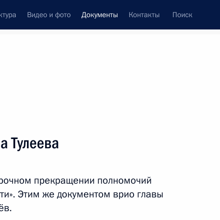
ктура
Видео и фото
Документы
Контакты
Поиск
 документов
Конституция России
апрель, 2018
ть следующие материалы
регулирование взаимодействия государств –
а Тулеева
едоставления специфических субсидий
ов
осрочном прекращении полномочий
ти». Этим же документом врио главы
ёв.