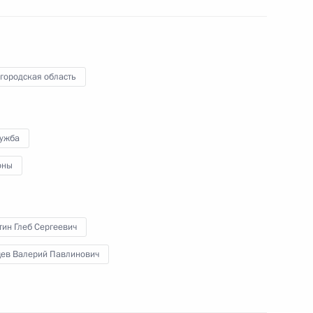
 из резервного фонда Президента
городская область
к
лужба
 из резервного фонда Президента
оны
ин Глеб Сергеевич
ев Валерий Павлинович
нования Государственного исторического музея