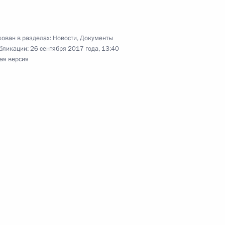
 из резервного фонда Президента
ован в разделах:
Новости
,
Документы
бликации:
26 сентября 2017 года, 13:40
ая версия
 из резервного фонда Президента
 из резервного фонда Президента