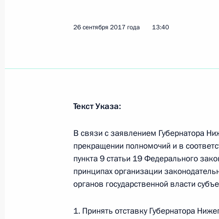
Нижегородской области
26 сентября 2017 года, 13:40
26 сентября 2017 года
13:40
25 сентября 2017 года, понедельн
Распоряжение о выделении средств
Текст Указа:
25 сентября 2017 года, 20:00
В связи с заявлением Губернатора Ни
прекращении полномочий и в соответст
Николай Меркушкин назначен спец
пункта 9 статьи 19 Федерального зако
со Всемирным конгрессом финно-у
принципах организации законодательн
25 сентября 2017 года, 13:45
органов государственной власти субъ
1. Принять отставку Губернатора Ниж