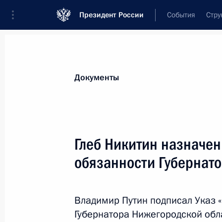
Президент России
События
Стру
Новости
Поручения Президента
Банк
Документы
Показа
Олег Плохой назначен первым зам
Глеб Никитин назначе
27 сентября 2017 года, 16:00
обязанности Губернат
26 сентября 2017 года, вторник
Владимир Путин подписал Указ
Губернатора Нижегородской обла
Глеб Никитин назначен временно 