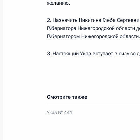
желанию.
Дмитрий Азаров назначен времен
Самарской области
2. Назначить Никитина Глеба Сергее
25 сентября 2017 года, 13:45
Губернатора Нижегородской области д
Губернатором Нижегородской области.
11 сентября 2017 года, понедельн
3. Настоящий Указ вступает в силу со 
Указ о награждении Иосифа Кобзо
11 сентября 2017 года, 14:00
Смотрите также
9 сентября 2017 года, суббота
Указ № 441
Распоряжение о выделении средств
9 сентября 2017 года, 14:25