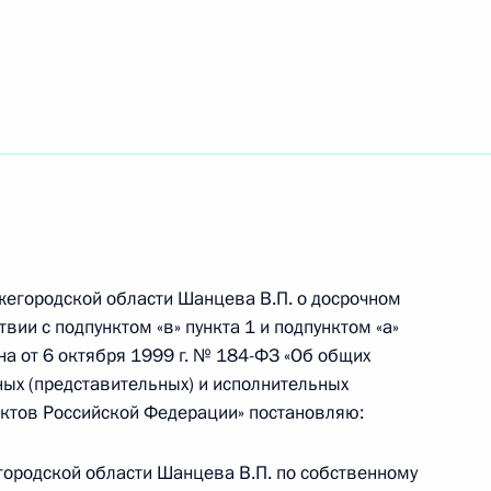
ик
 из резервного фонда Президента
жегородской области Шанцева В.П. о досрочном
вии с подпунктом «в» пункта 1 и подпунктом «а»
представителем Президента по взаимодействию
на от 6 октября 1999 г. № 184-ФЗ «Об общих
горских народов
ых (представительных) и исполнительных
ектов Российской Федерации» постановляю:
егородской области Шанцева В.П. по собственному