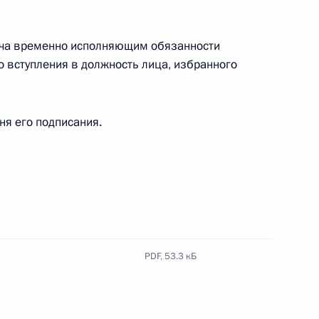
но исполняющим обязанности Губернатора
вича временно исполняющим обязанности
о вступления в должность лица, избранного
ик
дня его подписания.
на
PDF,
53.3 кБ
 для дорожного строительства в Севастополе