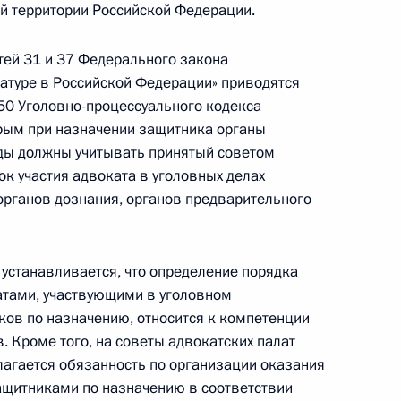
ей территории Российской Федерации.
ей 31 и 37 Федерального закона
катуре в Российской Федерации» приводятся
нения, касающиеся сроков заключения
 50 Уголовно-процессуального кодекса
рым при назначении защитника органы
уды должны учитывать принятый советом
к участия адвоката в уголовных делах
органов дознания, органов предварительного
нения, касающиеся порядка избрания
наук
устанавливается, что определение порядка
тами, участвующими в уголовном
ков по назначению, относится к компетенции
 Кроме того, на советы адвокатских палат
агается обязанность по организации оказания
оженном регулировании в Российской
щитниками по назначению в соответствии