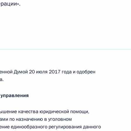
заций
ерации».
ения, касающиеся регистрации средств
енной Думой 20 июля 2017 года и одобрен
а.
ийской Федерации об административных
 управления
ышение качества юридической помощи,
ами по назначению в уголовном
оснабжении и водоотведении
чение единообразного регулирования данного