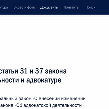
ктура
Видео и фото
Документы
Контакты
Поиск
 документов
Конституция России
июль, 2017
ть следующие материалы
ения, ужесточающие ответственность
татьи 31 и 37 закона
ой продукции
ьности и адвокатуре
ральный закон «О внесении изменений
ения в части совершенствования требований
закона «Об адвокатской деятельности