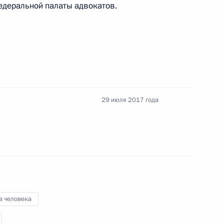
едеральной палаты адвокатов.
итарно-эпидемиологическом благополучии
29 июля 2017 года
 ставки акцизов на подакцизные товары
а человека
отокола о внесении изменений в Соглашение