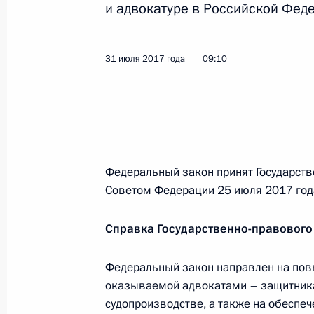
к учредителям финансовых органи
и адвокатуре в Российской Фед
1 августа 2017 года, 09:35
31 июля 2017 года
09:10
В законодательство внесены измен
массовой информации
1 августа 2017 года, 09:30
Федеральный закон принят Государств
Советом Федерации 25 июля 2017 год
Внесены изменения в Кодекс Росс
правонарушениях
Справка Государственно-правового
1 августа 2017 года, 09:25
Федеральный закон направлен на пов
оказываемой адвокатами – защитник
Внесены изменения в закон о вод
судопроизводстве, а также на обеспе