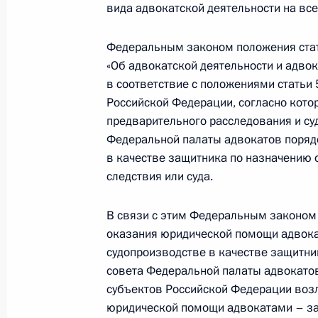
вида адвокатской деятельности на вс
1 августа 2017 года, 09:20
Федеральным законом положения стат
«Об адвокатской деятельности и адво
В законодательство внесены изме
в соответствие с положениями статьи
охотхозяйственных соглашений
Российской Федерации, согласно кото
предварительного расследования и с
1 августа 2017 года, 09:15
Федеральной палаты адвокатов порядо
в качестве защитника по назначению 
следствия или суда.
В законодательство внесены изме
руководства Российской академии 
В связи с этим Федеральным законом 
1 августа 2017 года, 09:10
оказания юридической помощи адвока
судопроизводстве в качестве защитни
совета Федеральной палаты адвокатов.
субъектов Российской Федерации возл
Внесены изменения в закон о там
юридической помощи адвокатами – за
Федерации