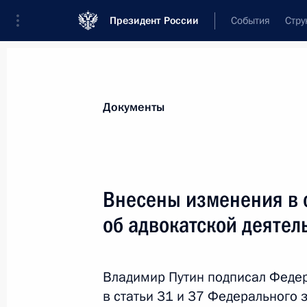
Президент России
События
Стру
Новости
Поручения Президента
Банк
Документы
Показа
В законодательство внесены измен
Внесены изменения в с
за незаконную продажу алкогольн
об адвокатской деятел
1 августа 2017 года, 09:40
Владимир Путин подписал Феде
В законодательство внесены измен
в статьи 31 и 37 Федерального 