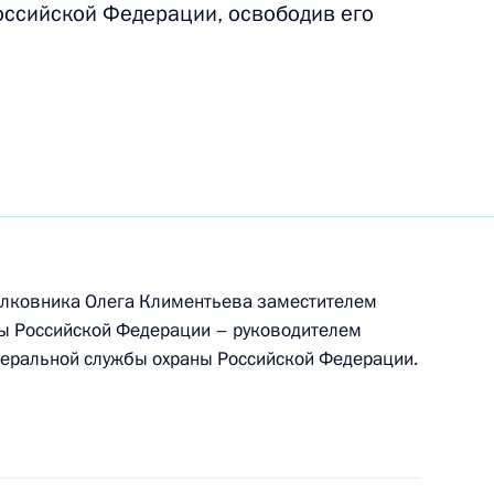
оссийской Федерации, освободив его
закон «Об упразднении Тацинского районного
олковника Олега Климентьева заместителем
ской академии наук
ы Российской Федерации – руководителем
еральной службы охраны Российской Федерации.
ременно исполняющим обязанности