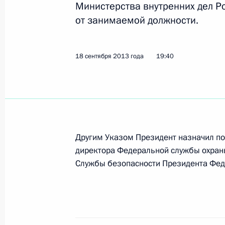
Министерства внутренних дел Р
30 сентября 2013 года, 15:00
от занимаемой должности.
Президент подписал Федеральный 
18 сентября 2013 года
19:40
суда Ростовской области»
30 сентября 2013 года, 14:00
27 сентября 2013 года, пятница
Другим Указом Президент назначил п
Подписан закон о реформе Россий
директора Федеральной службы охран
Службы безопасности Президента Фед
27 сентября 2013 года, 20:45
Владимир Владимиров назначен в