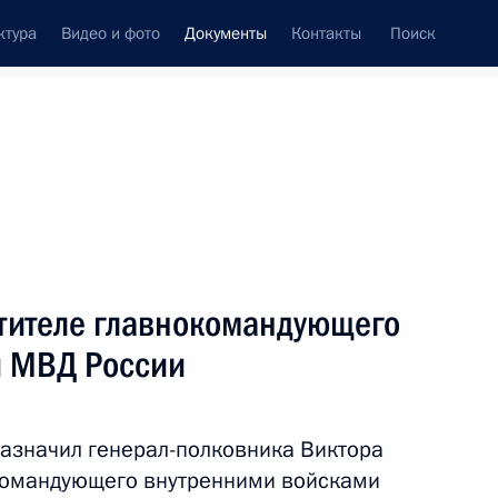
ктура
Видео и фото
Документы
Контакты
Поиск
 документов
Конституция России
сентябрь, 2013
ть следующие материалы
джета фонда обязательного медицинского
стителе главнокомандующего
и МВД России
азначил генерал-полковника Виктора
 бюджета за 2012 год
командующего внутренними войсками