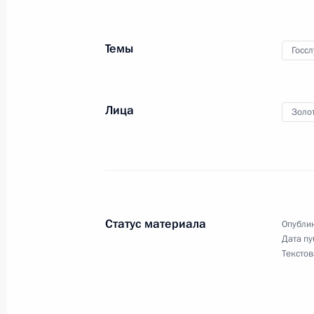
губернатора Ставропольского края
27 сентября 2013 года, 09:55
Темы
Госс
26 сентября 2013 года, четверг
Лица
Золо
Указ о призыве на военную службу
26 сентября 2013 года, 17:00
20 сентября 2013 года, пятница
Статус материала
Опублик
Владислав Сурков назначен помо
Дата пу
Текстов
20 сентября 2013 года, 18:15