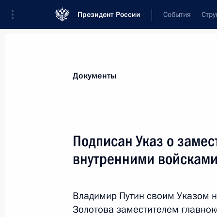
Президент России
События
Стру
Новости
Поручения Президента
Банк
Документы
Показа
Подписан закон об исполнении бю
Подписан Указ о заме
страхования
внутренними войскам
30 сентября 2013 года, 15:05
Владимир Путин своим Указом н
Федеральный закон об исполнении
Золотова заместителем главно