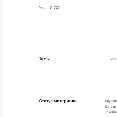
Указ № 705
3 сентября 2013 года, вторник
Распоряжение о проведении Всеро
лидеры России»
3 сентября 2013 года, 16:00
Темы
Госс
2 сентября 2013 года, понедельни
Игорь Левитин назначен помощни
2 сентября 2013 года, 10:10
Статус материала
Опублик
Дата пу
Текстов
31 августа 2013 года, суббота