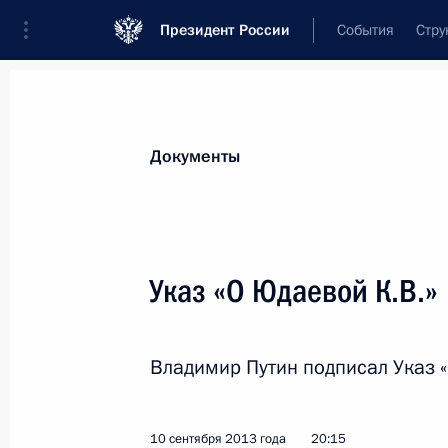
Президент России
События
Стру
Новости
Поручения Президента
Банк
Документы
Показа
Александр Галушка назначен Мини
Указ «О Юдаевой К.В.»
11 сентября 2013 года, 09:45
Владимир Путин подписал Указ «
Владимир Симоненко назначен нач
11 сентября 2013 года, 09:40
10 сентября 2013 года
20:15