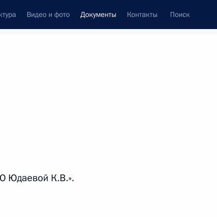
ктура
Видео и фото
Документы
Контакты
Поиск
 документов
Конституция России
сентябрь, 2013
ть следующие материалы
стром по развитию Дальнего Востока
О Юдаевой К.В.».
альником Экспертного Управления