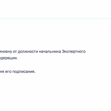
новну от должности начальника Экспертного
едерации.
значении на должность и увольнении
а федеральных госорганов
дня его подписания.
а Безопасности