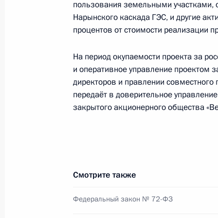
пользования земельными участками, 
8 мая 2013 года, 15:00
Нарынского каскада ГЭС, и другие акт
процентов от стоимости реализации пр
Усилены меры административной о
На период окупаемости проекта за рос
водных биоресурсов
и оперативное управление проектом за
директоров и правлении совместного 
8 мая 2013 года, 14:50
передаёт в доверительное управление
закрытого акционерного общества «Ве
Внесено изменение в закон о Феде
8 мая 2013 года, 14:40
Смотрите также
Внесены изменения в Бюджетный к
Федеральный закон № 72-ФЗ
8 мая 2013 года, 14:30