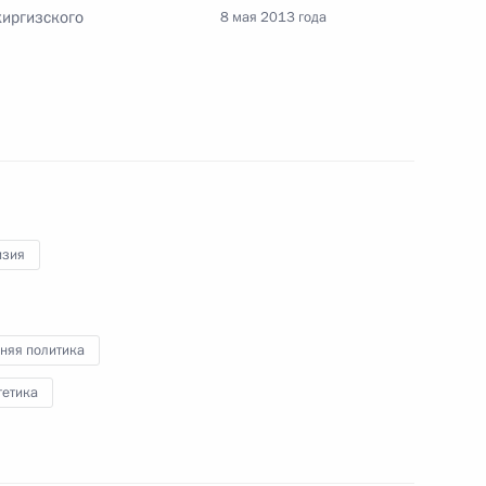
киргизского
8 мая 2013 года
цессионных соглашениях
совершенствование государственного
о движения
изия
няя политика
вовом положении иностранных граждан
гетика