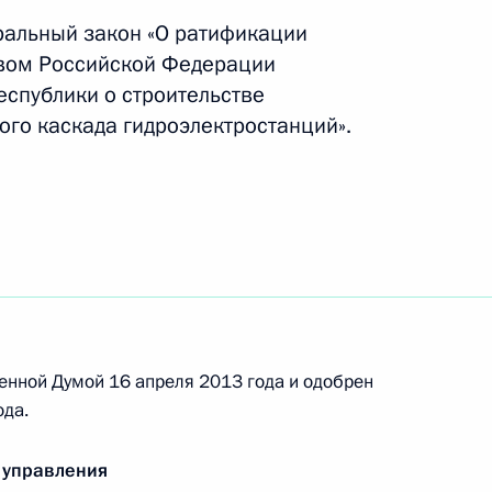
тельных актов, касающихся обработки
ральный закон «О ратификации
вом Российской Федерации
еспублики о строительстве
ого каскада гидроэлектростанций».
 совершенствование процедуры заключения
тацию рекламных конструкций
екс
енной Думой 16 апреля 2013 года и одобрен
ода.
 управления