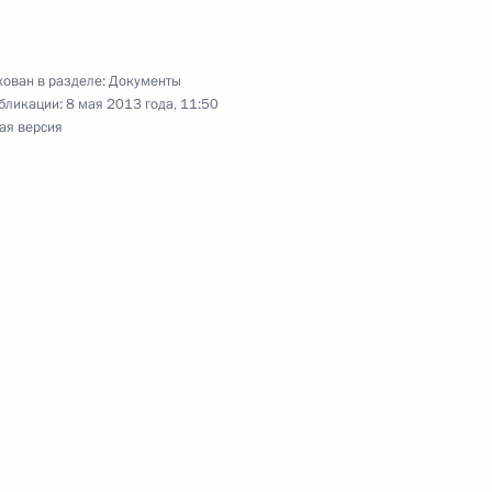
 совершенствование порядка привлечения
й деятельности в России
ован в разделе:
Документы
бликации:
8 мая 2013 года, 11:50
ая версия
ковской деятельности и садоводческих,
рческих объединениях граждан
енении контрольно-кассовой техники при