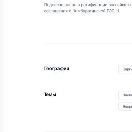
Подписан закон о ратификации российско-
соглашения о Камбаратинской ГЭС- 1
Внесены изменения в закон о кон
8 мая 2013 года, 14:20
Подписан закон, направленный на 
регулирования в области дорожног
География
Кирг
8 мая 2013 года, 14:10
Темы
Внеш
Внесены изменения в закон о пра
Энер
8 мая 2013 года, 14:00