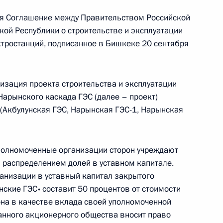
одекс
я Соглашение между Правительством Российской
ой Республики о строительстве и эксплуатации
тростанций, подписанное в Бишкеке 20 сентября
е и государственной научно-технической
зация проекта строительства и эксплуатации
Нарынского каскада ГЭС (далее – проект)
 (Акбулунская ГЭС, Нарынская ГЭС-1, Нарынская
ажданского кодекса, касающиеся сделок,
уполномоченные организации сторон учреждают
 сроков исковой давности
 распределением долей в уставном капитале.
анизации в уставный капитал закрытого
ские ГЭС» составит 50 процентов от стоимости
она в качестве вклада своей уполномоченной
анного акционерного общества вносит право
контроле