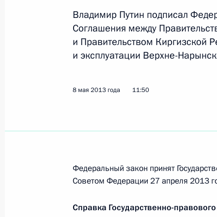
Внесены изменения в ряд законода
Владимир Путин подписал Феде
персональных данных
Соглашения между Правительст
8 мая 2013 года, 16:20
и Правительством Киргизской Р
и эксплуатации Верхне-Нарынск
Подписан закон, направленный на
8 мая 2013 года
11:50
договоров на установку и эксплуа
8 мая 2013 года, 16:10
Внесены изменения в Трудовой код
Федеральный закон принят Государств
8 мая 2013 года, 16:00
Советом Федерации 27 апреля 2013 г
Справка Государственно-правового