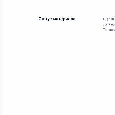
Подписан закон, направленный на
иностранных работников к трудово
Статус материала
Опублик
8 мая 2013 года, 13:50
Дата пу
Текстов
Внесены изменения в законы о бан
огороднических и дачных некомме
8 мая 2013 года, 13:40
Внесены изменения в закон о прим
осуществлении денежных расчётов
8 мая 2013 года, 13:30