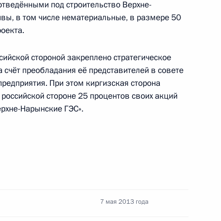
отведёнными под строительство Верхне-
ивы, в том числе нематериальные, в размере 50
оекта.
тветственности за нарушение правил добычи
сийской стороной закреплено стратегическое
 счёт преобладания её представителей в совете
предприятия. При этом киргизская сторона
 российской стороне 25 процентов своих акций
рхне-Нарынские ГЭС».
ральной службе безопасности
одекс
7 мая 2013 года