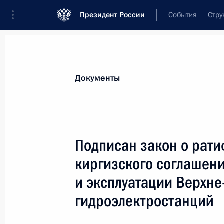
Президент России
События
Стру
Новости
Поручения Президента
Банк
Документы
Показа
8 мая 2013 года, среда
Подписан закон о рат
Подписан закон, направленный на 
киргизского соглашени
за нарушения сохранности объекто
и эксплуатации Верхне
8 мая 2013 года, 16:30
гидроэлектростанций