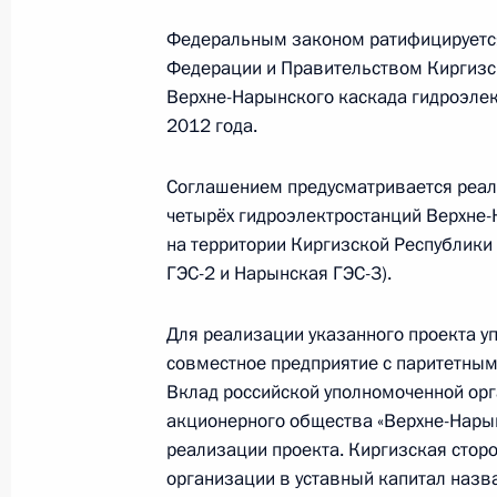
Внесены изменения в Налоговый к
Федеральным законом ратифицируетс
8 мая 2013 года, 15:50
Федерации и Правительством Киргизск
Верхне-Нарынского каскада гидроэлек
2012 года.
Внесены изменения в закон о наук
политике
Соглашением предусматривается реали
8 мая 2013 года, 15:40
четырёх гидроэлектростанций Верхне-
на территории Киргизской Республики
ГЭС-2 и Нарынская ГЭС-3).
Внесены изменения в положения Гр
Для реализации указанного проекта 
представительства, доверенности и
совместное предприятие с паритетным
8 мая 2013 года, 15:30
Вклад российской уполномоченной орг
акционерного общества «Верхне-Нарын
реализации проекта. Киргизская стор
организации в уставный капитал назв
Подписан закон о парламентском 