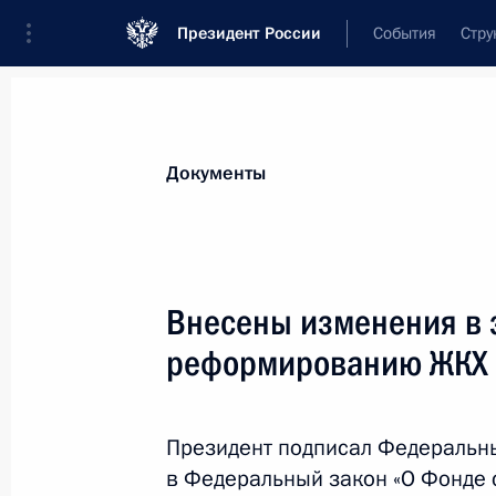
Президент России
События
Стру
Новости
Поручения Президента
Банк
Документы
Показа
Внесены изменения в закон об обя
Внесены изменения в 
временной нетрудоспособности и в
реформированию ЖКХ
31 декабря 2012 года, 12:30
Президент подписал Федеральн
Внесены изменения в закон о днях
в Федеральный закон «О Фонде