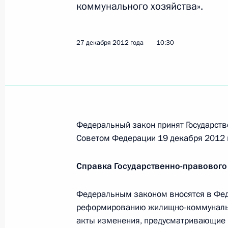
коммунального хозяйства».
31 декабря 2012 года, 11:15
27 декабря 2012 года
10:30
Подписан закон об образовании
31 декабря 2012 года, 11:00
30 декабря 2012 года, воскресень
Федеральный закон принят Государств
Подписан Федеральный закон о го
Советом Федерации 19 декабря 2012 
30 декабря 2012 года, 20:00
Справка Государственно-правового
Федеральным законом вносятся в Фед
Внесены изменения в Градостроит
реформированию жилищно-коммунальн
30 декабря 2012 года, 13:00
акты изменения, предусматривающие 