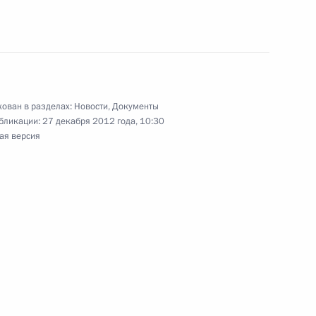
т
ован в разделах:
Новости
,
Документы
ия на лиц, причастных к нарушениям
бликации:
27 декабря 2012 года, 10:30
еловека, прав и свобод граждан России
ая версия
тральном банке Российской Федерации