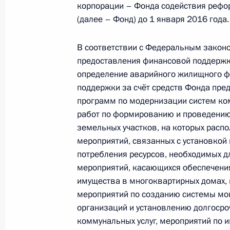
корпорации – Фонда содействия реф
(далее – Фонд) до 1 января 2016 года.
Внесены изменения в закон об ипо
В соответствии с Федеральным закон
30 декабря 2012 года, 11:50
предоставления финансовой поддержки 
определение аварийного жилищного ф
поддержки за счёт средств Фонда пре
программ по модернизации систем ко
Внесены изменения в закон о соц
работ по формированию и проведению 
30 декабря 2012 года, 11:30
земельных участков, на которых рас
мероприятий, связанных с установкой
потребления ресурсов, необходимых д
Внесены изменения в Налоговый и
мероприятий, касающихся обеспечени
имущества в многоквартирных домах,
30 декабря 2012 года, 11:20
мероприятий по созданию системы мо
организаций и установлению долгосро
коммунальных услуг, мероприятий по