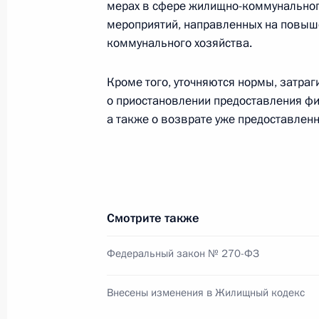
Установлен норматив финансовых з
мерах в сфере жилищно-коммунального
получающего государственную соц
мероприятий, направленных на повыш
коммунального хозяйства.
30 декабря 2012 года, 11:10
Кроме того, уточняются нормы, затра
о приостановлении предоставления фи
Внесены изменения в Налоговый к
а также о возврате уже предоставлен
30 декабря 2012 года, 11:00
Внесены изменения в отдельные з
Смотрите также
мобилизационного людского ресур
30 декабря 2012 года, 10:30
Федеральный закон № 270-ФЗ
Внесены изменения в Жилищный кодекс
28 декабря 2012 года, пятница