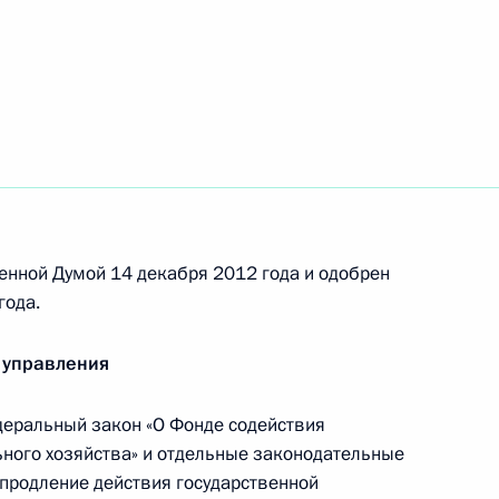
е
енной Думой 14 декабря 2012 года и одобрен
сударственном оборонном заказе
года.
 управления
еральный закон «О Фонде содействия
ельный кодекс
ого хозяйства» и отдельные законодательные
продление действия государственной