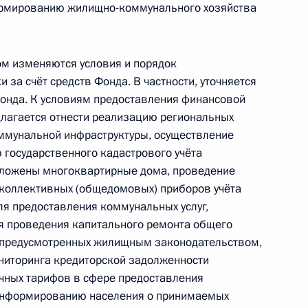
ормированию жилищно-коммунального хозяйства
течных ценных бумагах
ом изменяются условия и порядок
за счёт средств Фонда. В частности, уточняется
онда. К условиям предоставления финансовой
длагается отнести реализацию региональных
ммунальной инфраструктуры, осуществление
иальной защите инвалидов
государственного кадастрового учёта
положены многоквартирные дома, проведение
 коллективных (общедомовых) приборов учёта
ля предоставления коммунальных услуг,
 Бюджетный кодексы
я проведения капитального ремонта общего
 предусмотренных жилищным законодательством,
ниторинга кредиторской задолженности
чных тарифов в сфере предоставления
 информированию населения о принимаемых