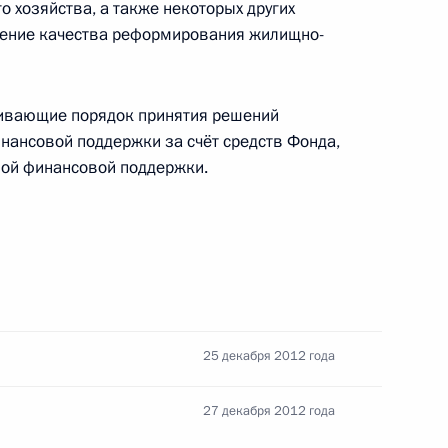
атрат в месяц на одного гражданина,
 хозяйства, а также некоторых других
иальную медицинскую помощь
ение качества реформирования жилищно-
гивающие порядок принятия решений
нансовой поддержки за счёт средств Фонда,
одекс
ной финансовой поддержки.
аконодательные акты по вопросам создания
са
25 декабря 2012 года
27 декабря 2012 года