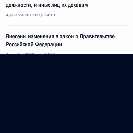
должности, и иных лиц их доходам
4 декабря 2012 года, 14:10
Внесены изменения в закон о Правительстве
Российской Федерации
4 декабря 2012 года, 14:00
Внесены изменения в Закон о таможенном
тарифе
4 декабря 2012 года, 13:50
Подписан закон о страховых тарифах
на обязательное социальное страхование
от несчастных случаев на производстве