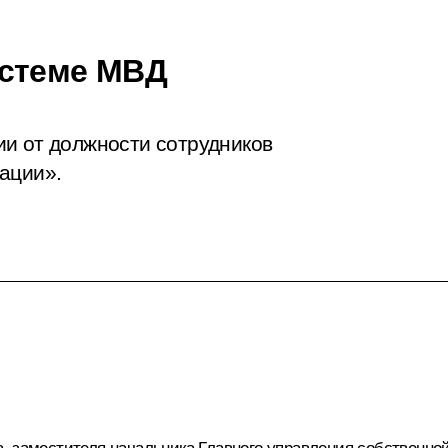
истеме МВД
и от должности сотрудников
ации».