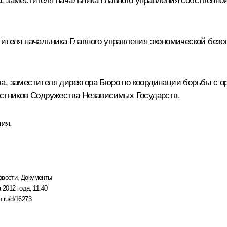
, заместителя начальника Главного управления собственно
тителя начальника Главного управления экономической без
ча, заместителя директора Бюро по координации борьбы с 
астников Содружества Независимых Государств.
ния.
овости
,
Документы
 2012 года, 11:40
n.ru/d/16273