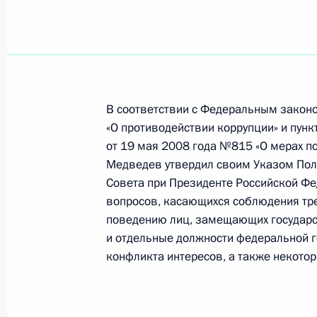
7 марта 2011 года, 14:20
Подписан закон о размере базовой
деятельности с использованием то
В соответствии с Федеральным закон
7 марта 2011 года, 14:00
«О противодействии коррупции» и пун
от 19 мая 2008 года №815 «О мерах п
Медведев утвердил своим Указом Пол
Внесены изменения в закон о гос
Совета при Президенте Российской Ф
детей
вопросов, касающихся соблюдения тр
поведению лиц, замещающих государс
7 марта 2011 года, 13:40
и отдельные должности федеральной г
конфликта интересов, а также некото
3 марта 2011 года, четверг