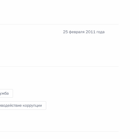
твенную Думу на ратификацию Статут Суда
бщества
25 февраля 2011 года
х Силах
лужба
ными наградами работников хора имени
иводействие коррупции