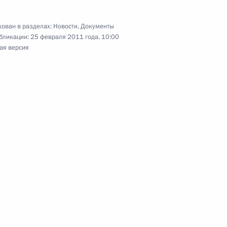
х Силах
ован в разделах:
Новости
,
Документы
бликации:
25 февраля 2011 года, 10:00
ая версия
у некоторых актов Президента в связи
ции»
ной численности органов внутренних дел