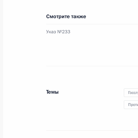
Дмитрий Медведев внёс в Государс
Евразийского экономического соо
Смотрите также
3 марта 2011 года, 13:00
Указ №233
Кадровые изменения в Вооружённы
3 марта 2011 года, 10:00
2 марта 2011 года, среда
Темы
Госс
Указ о награждении государствен
Прот
М.Е.Пятницкого
2 марта 2011 года, 19:00