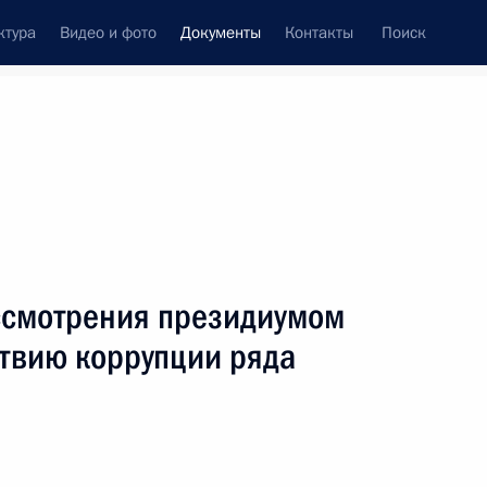
ктура
Видео и фото
Документы
Контакты
Поиск
 документов
Конституция России
март, 2011
ть следующие материалы
о фонда Президента
ссмотрения президиумом
ствию коррупции ряда
ающийся налогообложения доходов физических