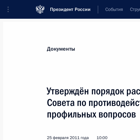
Президент России
События
Стру
Новости
Поручения Президента
Банк
Документы
Показа
О выделении средств из резервног
Утверждён порядок ра
7 марта 2011 года, 14:30
Совета по противодей
профильных вопросов
Подписан Федеральный закон, кас
лиц
25 февраля 2011 года
10:00