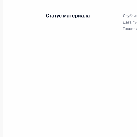
Кадровые изменения в Вооружённы
Статус материала
Опублик
2 марта 2011 года, 09:10
Дата пу
Текстов
1 марта 2011 года, вторник
Указ о признании утратившими сил
вступлением в силу закона «О поли
1 марта 2011 года, 15:30
Подписан Указ «О предельной штат
Российской Федерации»
1 марта 2011 года, 15:20