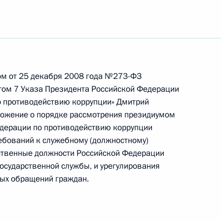
 доходности для предпринимательской
рговых автоматов
ом от 25 декабря 2008 года №273-ФЗ
ктом 7 Указа Президента Российской Федерации
о противодействию коррупции» Дмитрий
ожение о порядке рассмотрения президиумом
ударственных пособиях гражданам, имеющим
едерации по противодействию коррупции
ебований к служебному (должностному)
твенные должности Российской Федерации
осударственной службы, и урегулирования
рых обращений граждан.