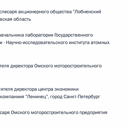
слесаря акционерного общества "Лобненский
 г. № 266-ФЗ
вская область
 Российской Федерации «О защите прав потребителей»
ачальника лаборатории Государственного
 - Научно-исследовательского института атомных
 г. № 247-ФЗ
теля директора Омского моторостроительного
екса Российской Федерации об административных
ителя директора центра экономики
компаниия "Ленинец", город Санкт-Петербург
 г. № 245-ФЗ
саря Омского моторостроительного предприятия
ельством Российской Федерации и Правительством
сфере деятельности с драгоценными металлами,