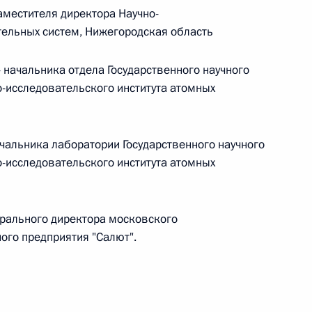
аместителя директора Научно-
тельных систем, Нижегородская область
 г. № 242-ФЗ
начальника отдела Государственного научного
части первой и статью 227–1 части второй Налогового
о-исследовательского института атомных
альника лаборатории Государственного научного
о-исследовательского института атомных
 г. № 246-ФЗ
 Российской Федерации
ерального директора московского
ого предприятия "Салют".
 г. № 268-ФЗ
кон «О пробации в Российской Федерации»