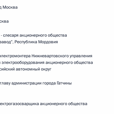
овом статусе представительств компетентных органов
в Российской Федерации и Киргизской Республике
д Москва
сква
- слесаря акционерного общества
 г. № 252-ФЗ
завод", Республика Мордовия
его водного транспорта Российской Федерации и статью 1
инства измерений»
электромонтера Нижневартовского управления
 и электрооборудования акционерного общества
сийский автономный округ
главу администрации города Гатчины
 г. № 250-ФЗ
кой Федерации об административных правонарушениях
ектрогазосварщика акционерного общества