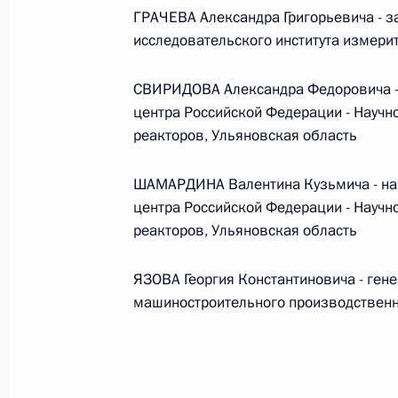
ГРАЧЕВА Александра Григорьевича - з
исследовательского института измери
Федеральный закон от 26.07.2026
СВИРИДОВА Александра Федоровича - 
О внесении изменений в статьи 85 и 102 
кодекса Российской Федерации
центра Российской Федерации - Научн
реакторов, Ульяновская область
26 июля 2026 года
ШАМАРДИНА Валентина Кузьмича - нач
центра Российской Федерации - Научн
Федеральный закон от 26.07.2026
реакторов, Ульяновская область
О внесении изменений в Трудовой кодекс
ЯЗОВА Георгия Константиновича - ген
26 июля 2026 года
машиностроительного производственн
Федеральный закон от 26.07.2026
О внесении изменений в Федеральный за