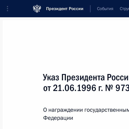
Президент России
События
Стру
Новости
Поручения Президента
Банк
Название документа или его номер
Указ Президента Росс
Текст в документе
от 21.06.1996 г. № 97
Вид документа
О награждении государственны
Все
Федерации
Дата вступления в силу...
или 