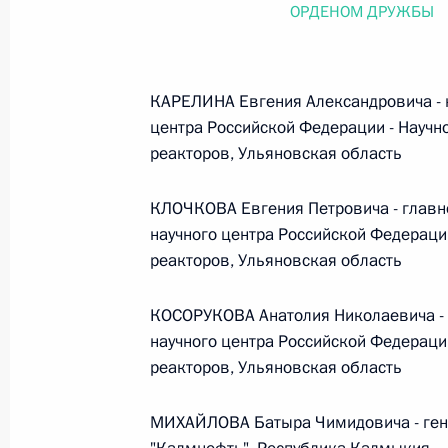
ОРДЕНОМ ДРУЖБЫ
26 июля 2026 года
КАРЕЛИНА Евгения Александровича - н
Федеральный закон от 26.07.2026
центра Российской Федерации - Научн
реакторов, Ульяновская область
О внесении изменения в статью 2 Федера
и добровольчестве (волонтерстве)»
КЛОЧКОВА Евгения Петровича - главно
26 июля 2026 года
научного центра Российской Федерации
реакторов, Ульяновская область
Федеральный закон от 26.07.2026
КОСОРУКОВА Анатолия Николаевича - 
О внесении изменений в Уголовный кодек
научного центра Российской Федерации
процессуального кодекса Российской Фе
реакторов, Ульяновская область
26 июля 2026 года
МИХАЙЛОВА Батыра Чимидовича - ген