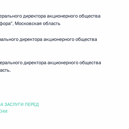
 г. № 264-ФЗ
ерального директора акционерного общества
ерального закона «Об актах гражданского состояния»
фора", Московская область
сти 13 статьи 3 Федерального закона «О внесении
х гражданского состояния“
ального директора акционерного общества
ерального директора акционерного общества
 г. № 270-ФЗ
асть.
ального закона «Об автономных учреждениях»
А ЗАСЛУГИ ПЕРЕД
ЕНИ
 г. № 244-ФЗ
ельством Российской Федерации и Кабинетом