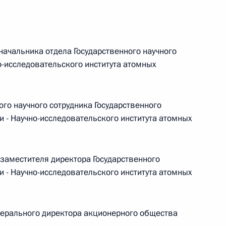
ачальника отдела Государственного научного
 г. № 267-ФЗ
о-исследовательского института атомных
льного закона «О благотворительной деятельности
го научного сотрудника Государственного
 - Научно-исследовательского института атомных
 г. № 251-ФЗ
заместителя директора Государственного
с Российской Федерации и статьи 31 и 151 Уголовно-
 - Научно-исследовательского института атомных
дерации
ерального директора акционерного общества