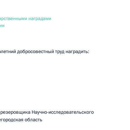
ального закона «О персональных данных» и отдельные
ации
дарственными наградами
ии
 г. № 256-ФЗ
олетний добросовестный труд наградить:
кон «О присяжных заседателях федеральных судов общей
 г. № 263-ФЗ
ального закона «О государственной регистрации
резеровщика Научно-исследовательского
егородская область