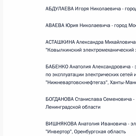
Министров Киргизской Республики о прав
по вопросам внутренних дел и миграции 
АБДУЛАЕВА Игоря Николаевича - горо
26 июля 2026 года
АВАЕВА Юрия Николаевича - город Мо
АСТАШКИНА Александра Михайловича 
Федеральный закон от 26.07.2026
"Ковылкинский электромеханический 
О внесении изменений в Кодекс внутренн
Федерального закона «Об обеспечении ед
БАБЕНКО Анатолия Александровича - 
26 июля 2026 года
по эксплуатации электрических сетей
"Нижневартовскнефтегаз", Ханты-Ман
БОГДАНОВА Станислава Семеновича - 
Федеральный закон от 26.07.2026
Ленинградской области
О внесении изменений в Кодекс Российс
26 июля 2026 года
ВИШНЯКОВА Анатолия Ивановича - эл
"Инвертор", Оренбургская область