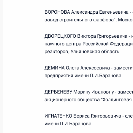
ВОРОНОВА Александра Евгеньевича - 
Федеральный закон от 26.07.2026
завод строительного фарфора", Моско
О внесении изменения в статью 6 Закона
26 июля 2026 года
ДВОРЕЦКОГО Виктора Григорьевича - н
научного центра Российской Федерации
реакторов, Ульяновская область
Федеральный закон от 26.07.2026
ДЕМИНА Олега Алексеевича - замести
О внесении изменений в статью 9.21 Код
предприятия имени П.И.Баранова
правонарушениях
26 июля 2026 года
ДЕРБЕНЕВУ Марину Ивановну - замест
акционерного общества "Холдинговая 
Федеральный закон от 26.07.2026
ИГНАТЕНКО Бориса Григорьевича - сле
имени П.И.Баранова
О ратификации Соглашения между Правит
Республики Беларусь о сотрудничестве в 