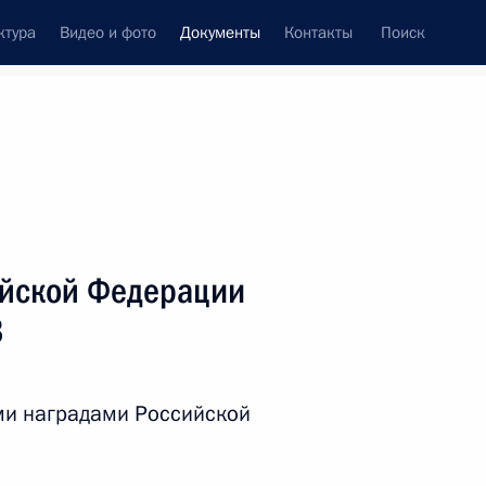
ктура
Видео и фото
Документы
Контакты
Поиск
 документов
Справка
Конституция России
ийской Федерации
3
ми наградами Российской
дата принятия