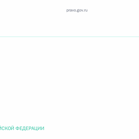
Найти документ
pravo.gov.ru
o.gov.ru
 г. № 259-ФЗ
льного закона «О статусе военнослужащих» и статью 86
 Российской Федерации»
ЙСКОЙ ФЕДЕРАЦИИ
 г. № 265-ФЗ