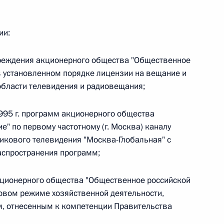
ии:
чреждения акционерного общества "Общественное
 г. № 267-ФЗ
в установленном порядке лицензии на вещание и
льного закона «О благотворительной деятельности
 области телевидения и радиовещания;
995 г. программ акционерного общества
" по первому частотному (г. Москва) каналу
никового телевидения "Москва-Глобальная" с
 г. № 251-ФЗ
аспространения программ;
с Российской Федерации и статьи 31 и 151 Уголовно-
кционерного общества "Общественное российской
дерации
овом режиме хозяйственной деятельности,
ам, отнесенным к компетенции Правительства