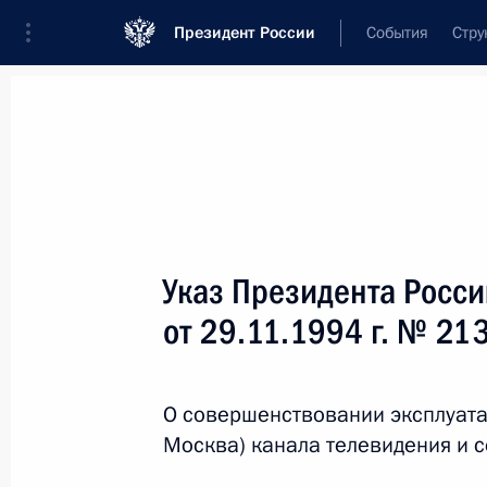
Президент России
События
Стру
Новости
Поручения Президента
Банк
Название документа или его номер
Указ Президента Росс
Текст в документе
от 29.11.1994 г. № 21
Вид документа
О совершенствовании эксплуатац
Все
Москва) канала телевидения и с
Дата вступления в силу...
или 