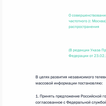
О внесении изменений в статью 12 Федер
законодательные акты Российской Федер
26 июля 2026 года
О совершенствовании
частотного (г. Москва
распространения
Федеральный закон от 26.07.2026
О внесении изменений в Федеральный за
юрисдикции в Российской Федерации»
(В редакции Указа П
Федерации от 23.02
26 июля 2026 года
В целях развития независимого телев
Федеральный закон от 26.07.2026
массовой информации постановляю:
О внесении изменений в статью 12 Федер
недвижимости»
1. Принять предложение Российской г
26 июля 2026 года
согласованное с Федеральной службой