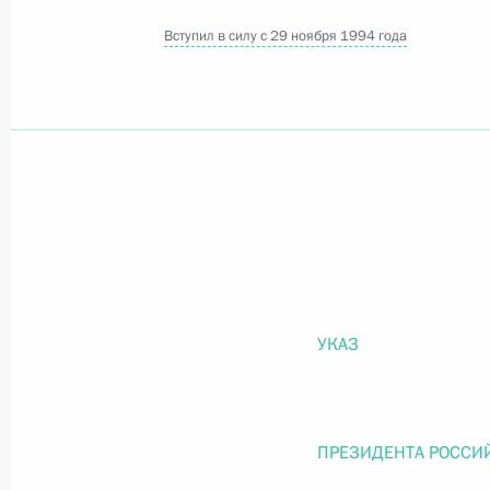
Вступил в силу с 29 ноября 1994 года
Официальный портал правовой информации
prav
26 июля 2026 года
Федеральный закон от 26.07.2026
О внесении изменений в статью 11 Федера
Федерального закона «Об образовании в
УКАЗ
26 июля 2026 года
ПРЕЗИДЕНТА РОССИ
Федеральный закон от 26.07.2026