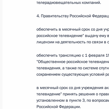
телерадиовещательных компаний.
26 июля 2026 года
4. Правительству Российской Федерац
обеспечить в месячный срок со дня у
Федеральный закон от 26.07.2026
российское телевидение" выдачу ему 
О внесении изменения в статью 2 Федера
лицензии на деятельность по связи в
и добровольчестве (волонтерстве)»
26 июля 2026 года
обеспечить трансляцию с 1 февраля 1
"Общественное российское телевидение
телевидения, а также по системе спут
Федеральный закон от 26.07.2026
сохранением существующих условий р
О внесении изменений в Уголовный кодек
в месячный срок со дня учреждения а
процессуального кодекса Российской Фе
телевидение" принять решения о прав
26 июля 2026 года
установленном в пункте 3, по вопрос
Российской Федерации.