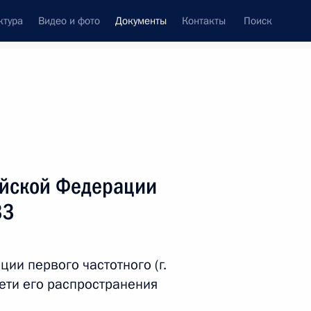
ктура
Видео и фото
Документы
Контакты
Поиск
 документов
Справка
Конституция России
ийской Федерации
33
ии первого частотного (г.
ети его распространения
дата принятия