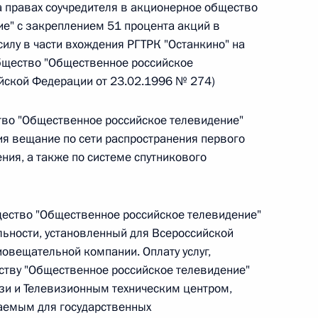
 правах соучредителя в акционерное общество
е" с закреплением 51 процента акций в
силу в части вхождения РГТРК "Останкино" на
 г. № 242-ФЗ
бщество "Общественное российское
части первой и статью 227–1 части второй Налогового
ийской Федерации от 23.02.1996 № 274)
ство "Общественное российское телевидение"
ия вещание по сети распространения первого
ения, а также по системе спутникового
 г. № 246-ФЗ
 Российской Федерации
щество "Общественное российское телевидение"
ьности, установленный для Всероссийской
овещательной компании. Оплату услуг,
тву "Общественное российское телевидение"
зи и Телевизионным техническим центром,
 г. № 268-ФЗ
ваемым для государственных
кон «О пробации в Российской Федерации»