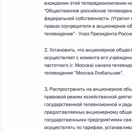
вхождении этой телерадиокомпании на
"Общественное российское телевидени
федеральной собственности. (Утратил 
Федеральный закон от 26.07.2026
правах соучредителя в акционерное о
О внесении изменений в статьи 85 и 102 
телевидение" - Указ Президента Росс
кодекса Российской Федерации
26 июля 2026 года
2. Установить, что акционерное обще
осуществляет с момента его учрежден
частотного (г. Москва) канала телевид
Федеральный закон от 26.07.2026
телевидения "Москва-Глобальная".
О внесении изменений в Трудовой кодекс
3. Распространить на акционерное об
26 июля 2026 года
правовой режим хозяйственной деятел
государственной телевизионной и ради
предоставляемых акционерному общес
государственными предприятиями свя
Федеральный закон от 26.07.2026
осуществлять по тарифам, устанавли
О внесении изменений в Федеральный за