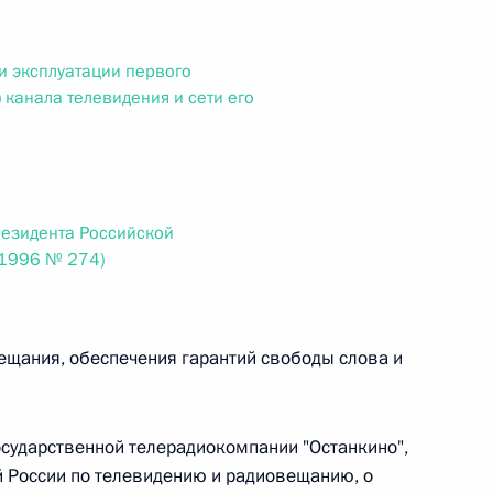
ального закона «О персональных данных» и отдельные
ации
 эксплуатации первого
) канала телевидения и сети его
 г. № 256-ФЗ
кон «О присяжных заседателях федеральных судов общей
резидента Российской
.1996 № 274)
ещания, обеспечения гарантий свободы слова и
 г. № 263-ФЗ
ального закона «О государственной регистрации
осударственной телерадиокомпании "Останкино",
 России по телевидению и радиовещанию, о