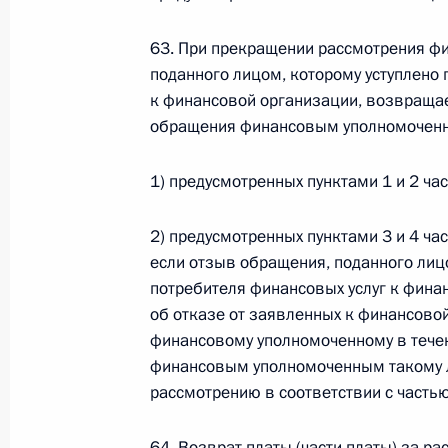
26 июля 2026 года
63. При прекращении рассмотрения 
поданного лицом, которому уступлено
к финансовой организации, возвращае
Федеральный закон от 26.07.2026
обращения финансовым уполномоченны
О внесении изменения в статью 2 Федера
и добровольчестве (волонтерстве)»
1) предусмотренных пунктами 1 и 2 ча
26 июля 2026 года
2) предусмотренных пунктами 3 и 4 ча
если отзыв обращения, поданного лиц
потребителя финансовых услуг к фина
Федеральный закон от 26.07.2026
об отказе от заявленных к финансово
финансовому уполномоченному в течен
О внесении изменений в Уголовный кодек
процессуального кодекса Российской Фе
финансовым уполномоченным такому л
рассмотрению в соответствии с частью
26 июля 2026 года
64. Возврат платы (части платы) за 