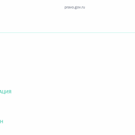
Найти документ
pravo.gov.ru
o.gov.ru
 г. № 259-ФЗ
льного закона «О статусе военнослужащих» и статью 86
 Российской Федерации»
АЦИЯ
ОН
 г. № 265-ФЗ