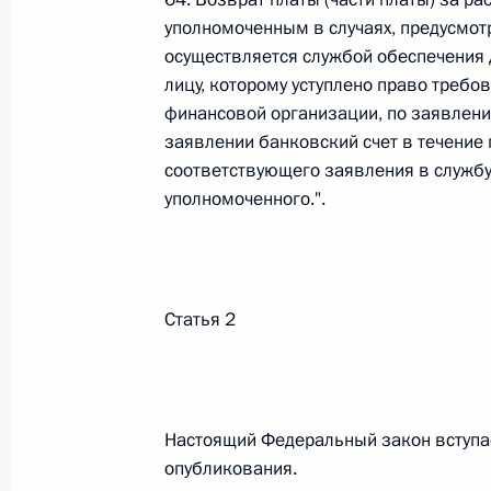
уполномоченным в случаях, предусмотр
Федеральный закон от 26.07.2026
осуществляется службой обеспечения
О внесении изменений в статью 13–2 Фед
лицу, которому уступлено право требо
и признании утратившим силу пункта 1 ча
финансовой организации, по заявлени
изменений в Федеральный закон „Об акта
заявлении банковский счет в течение 
26 июля 2026 года
соответствующего заявления в службу
уполномоченного.".
Федеральный закон от 26.07.2026
О внесении изменения в статью 10 Федер
Статья 2
26 июля 2026 года
Федеральный закон от 26.07.2026
Настоящий Федеральный закон вступае
опубликования.
О ратификации Соглашения между Правит