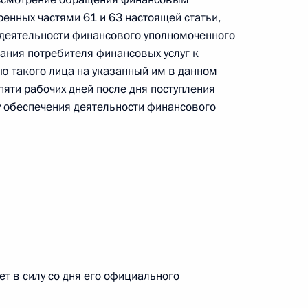
енных частями 61 и 63 настоящей статьи,
 г. № 264-ФЗ
 деятельности финансового уполномоченного
ерального закона «Об актах гражданского состояния»
вания потребителя финансовых услуг к
сти 13 статьи 3 Федерального закона «О внесении
ю такого лица на указанный им в данном
х гражданского состояния“
пяти рабочих дней после дня поступления
 обеспечения деятельности финансового
 г. № 270-ФЗ
ального закона «Об автономных учреждениях»
 г. № 244-ФЗ
т в силу со дня его официального
ельством Российской Федерации и Кабинетом