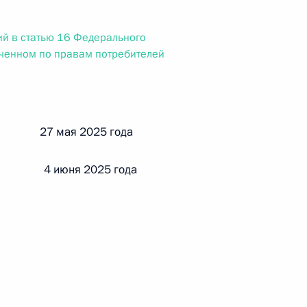
ального закона «О персональных данных» и отдельные
ации
й в статью 16 Федерального
ченном по правам потребителей
 г. № 256-ФЗ
кон «О присяжных заседателях федеральных судов общей
й 27 мая 2025 года
 4 июня 2025 года
 г. № 263-ФЗ
ального закона «О государственной регистрации