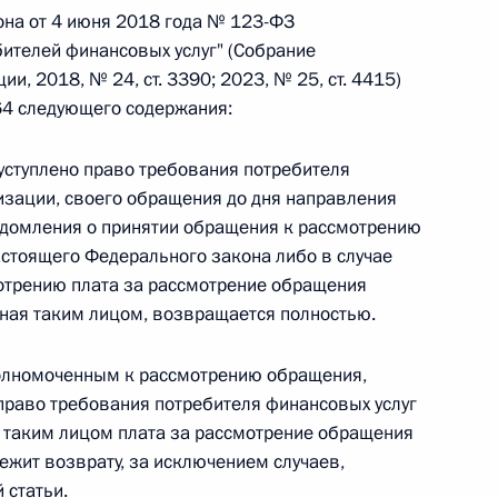
она от 4 июня 2018 года № 123-ФЗ
ителей финансовых услуг" (Собрание
 г. № 242-ФЗ
, 2018, № 24, ст. 3390; 2023, № 25, ст. 4415)
 64 следующего содержания:
части первой и статью 227–1 части второй Налогового
 уступлено право требования потребителя
изации, своего обращения до дня направления
домления о принятии обращения к рассмотрению
настоящего Федерального закона либо в случае
 г. № 246-ФЗ
отрению плата за рассмотрение обращения
ая таким лицом, возвращается полностью.
 Российской Федерации
полномоченным к рассмотрению обращения,
 право требования потребителя финансовых услуг
 таким лицом плата за рассмотрение обращения
 г. № 268-ФЗ
жит возврату, за исключением случаев,
 статьи.
кон «О пробации в Российской Федерации»