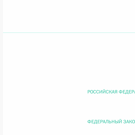
Официальный портал правовой информации
prav
26 июля 2026 года
Федеральный закон от 26.07.2026
О внесении изменений в статью 11 Федера
Федерального закона «Об образовании в
РОССИЙСКАЯ ФЕДЕР
26 июля 2026 года
ФЕДЕРАЛЬНЫЙ ЗАК
Федеральный закон от 26.07.2026