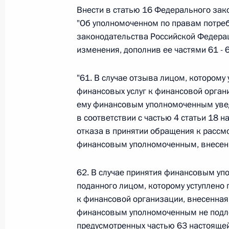
Внести в статью 16 Федерального зак
"Об уполномоченном по правам потреб
Федеральный закон от 26.07.2026
законодательства Российской Федерации
изменения, дополнив ее частями 61 -
О внесении изменений в статьи 85 и 102 
кодекса Российской Федерации
"61. В случае отзыва лицом, которому
26 июля 2026 года
финансовых услуг к финансовой орган
ему финансовым уполномоченным уве
в соответствии с частью 4 статьи 18 
Федеральный закон от 26.07.2026
отказа в принятии обращения к рассм
финансовым уполномоченным, внесенн
О внесении изменений в Трудовой кодекс
26 июля 2026 года
62. В случае принятия финансовым у
поданного лицом, которому уступлено
к финансовой организации, внесенная
Федеральный закон от 26.07.2026
финансовым уполномоченным не подле
предусмотренных частью 63 настоящей
О внесении изменений в Федеральный за