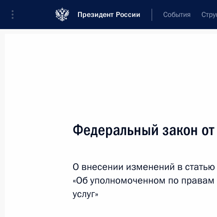
Президент России
События
Стру
Новости
Поручения Президента
Банк
Название документа или его номер
Федеральный закон от
Текст в документе
О внесении изменений в статью
Вид документа
«Об уполномоченном по правам
Все
услуг»
Дата вступления в силу...
или 