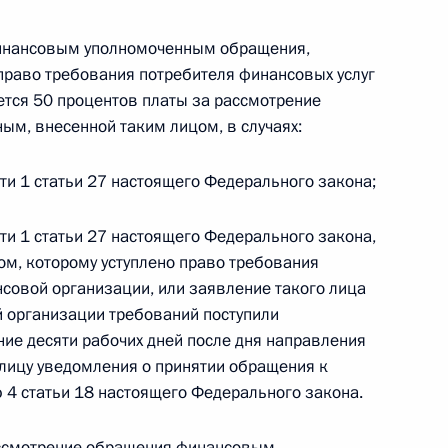
финансовым уполномоченным обращения,
 право требования потребителя финансовых услуг
тся 50 процентов платы за рассмотрение
 г. № 267-ФЗ
м, внесенной таким лицом, в случаях:
льного закона «О благотворительной деятельности
сти 1 статьи 27 настоящего Федерального закона;
сти 1 статьи 27 настоящего Федерального закона,
ом, которому уступлено право требования
нсовой организации, или заявление такого лица
 г. № 251-ФЗ
й организации требований поступили
ие десяти рабочих дней после дня направления
с Российской Федерации и статьи 31 и 151 Уголовно-
дерации
ицу уведомления о принятии обращения к
 4 статьи 18 настоящего Федерального закона.
рассмотрение обращения финансовым