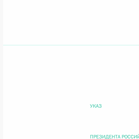
Официальный портал правовой информации
prav
26 июля 2026 года
Федеральный закон от 26.07.2026
О внесении изменений в статью 11 Федера
Федерального закона «Об образовании в
26 июля 2026 года
УКАЗ
Федеральный закон от 26.07.2026
ПРЕЗИДЕНТА РОССИ