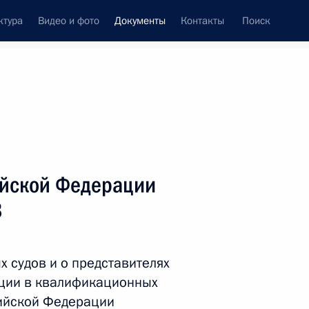
ктура
Видео и фото
Документы
Контакты
Поиск
 документов
Справка
Конституция России
ийской Федерации
3
 судов и о представителях
ции в квалификационных
дата принятия
сийской Федерации