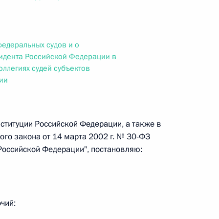
ального закона «О персональных данных» и отдельные
ации
федеральных судов и о
идента Российской Федерации в
ллегиях судей субъектов
 г. № 256-ФЗ
ии
кон «О присяжных заседателях федеральных судов общей
ституции Российской Федерации, а также в
ого закона от 14 марта 2002 г. № 30-ФЗ
 Российской Федерации", постановляю:
 г. № 263-ФЗ
ального закона «О государственной регистрации
чий: