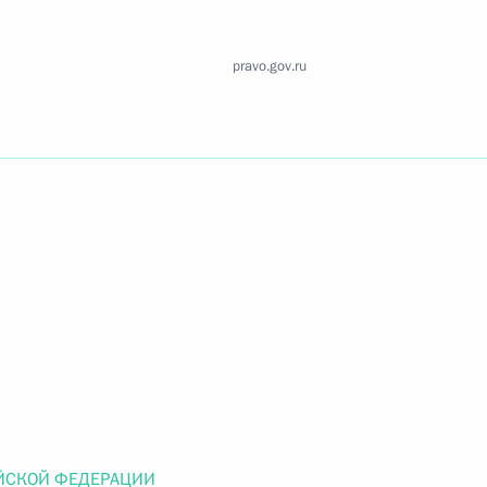
Найти документ
pravo.gov.ru
o.gov.ru
 г. № 259-ФЗ
льного закона «О статусе военнослужащих» и статью 86
 Российской Федерации»
 г. № 265-ФЗ
ЙСКОЙ ФЕДЕРАЦИИ