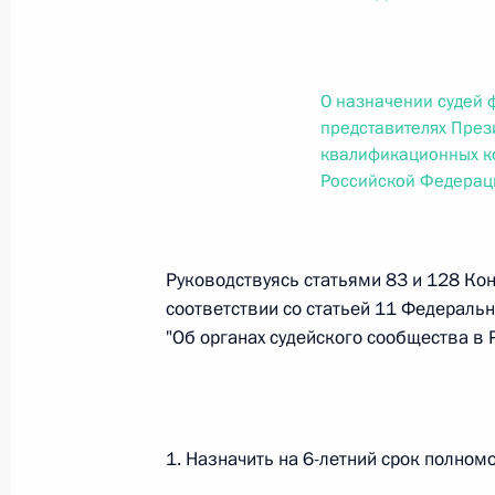
О внесении изменений в статью 12 Федер
законодательные акты Российской Федер
26 июля 2026 года
О назначении судей 
представителях През
квалификационных ко
Федеральный закон от 26.07.2026
Российской Федерац
О внесении изменений в Федеральный за
юрисдикции в Российской Федерации»
26 июля 2026 года
Руководствуясь статьями 83 и 128 Кон
соответствии со статьей 11 Федеральн
"Об органах судейского сообщества в
Федеральный закон от 26.07.2026
О внесении изменений в статью 12 Федер
недвижимости»
1. Назначить на 6-летний срок полномо
26 июля 2026 года