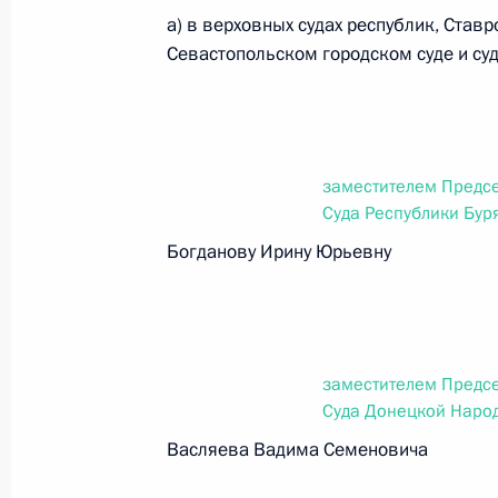
а) в верховных судах республик, Став
Севастопольском городском суде и су
Федеральный закон от 26.07.2026
О внесении изменений в статьи 85 и 102 
кодекса Российской Федерации
26 июля 2026 года
заместителем Предсе
Суда Республики Бур
Богданову Ирину Юрьевну
Федеральный закон от 26.07.2026
О внесении изменений в Трудовой кодекс
26 июля 2026 года
заместителем Предсе
Суда Донецкой Наро
Васляева Вадима Семеновича
Федеральный закон от 26.07.2026
О внесении изменений в Федеральный за