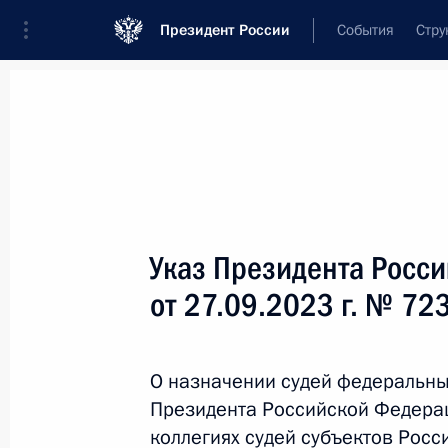
Президент России
События
Стру
Новости
Поручения Президента
Банк
Название документа или его номер
Указ Президента Росс
Текст в документе
от 27.09.2023 г. № 72
Вид документа
О назначении судей федеральных
Все
Президента Российской Федера
Дата вступления в силу...
или 
коллегиях судей субъектов Рос