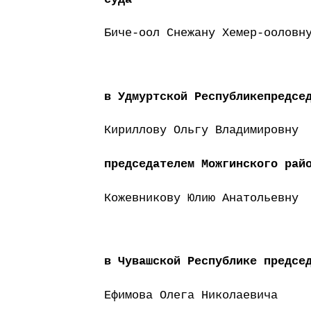
Биче-оол Снежану Хемер-ооловн
в Удмуртской Республикепредсе
Кириллову Ольгу Владимировну
председателем Можгинского рай
Кожевникову Юлию Анатольевну
в Чувашской Республике предсе
Ефимова Олега Николаевича