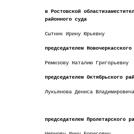
в Ростовской областизаместите
районного суда
Сытник Ирину Юрьевну
председателем Новочеркасского
Ремизову Наталию Григорьевну
председателем Октябрьского ра
Лукьянова Дениса Владимирович
председателем Пролетарского р
Чернову Инну Борисовну