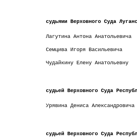
судьями Верховного Суда Луган
Лагутина Антона Анатольевича
Семцива Игоря Васильевича
Чудайкину Елену Анатольевну
судьей Верховного Суда Респуб
Урявина Дениса Александровича
судьей Верховного Суда Респуб