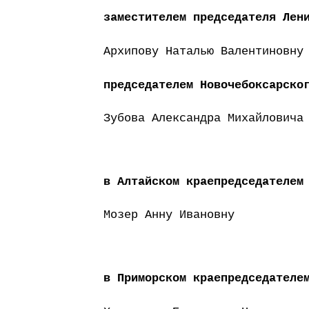
заместителем председателя Лен
Архипову Наталью Валентиновн
председателем Новочебоксарско
Зубова Александра Михайловича
в Алтайском краепредседателем
Мозер Анну Ивановну
в Приморском краепредседателе