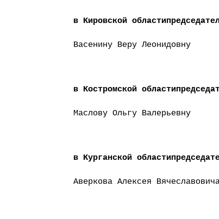
в Кировской областипредседате
Васенину Веру Леонидовну
в Костромской областипредседа
Маслову Ольгу Валерьевну
в Курганской областипредседат
Аверкова Алексея Вячеславович