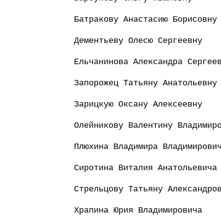
Батракову Анастасию Борисовну
Дементьеву Олесю Сергеевну
Ельчанинова Александра Сергее
Запорожец Татьяну Анатольевну
Зарицкую Оксану Алексеевну
Олейникову Валентину Владимир
Плюхина Владимира Владимирови
Сиротина Виталия Анатольевича
Стрельцову Татьяну Александро
Храпина Юрия Владимировича