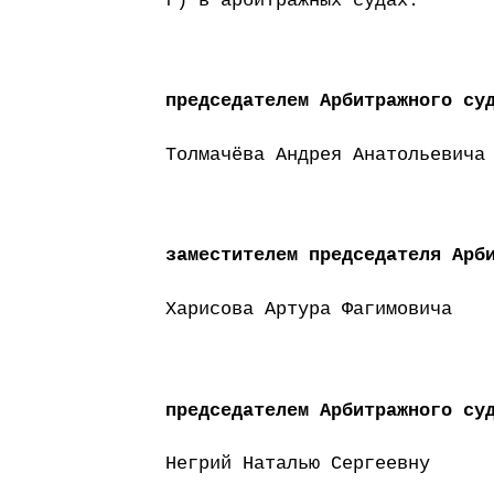
г) в арбитражных судах:
председателем Арбитражного су
Толмачёва Андрея Анатольевича
заместителем председателя Арб
Харисова Артура Фагимовича
председателем Арбитражного су
Негрий Наталью Сергеевну