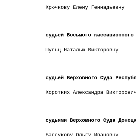
Крючкову Елену Геннадьевну
судьей Восьмого кассационного
Шульц Наталью Викторовну
судьей Верховного Суда Респуб
Коротких Александра Викторови
судьями Верховного Суда Донец
Барсукову Ольгу Ивановну