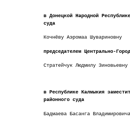
в Донецкой Народной Республик
суда
Кочнёву Аэромаа Шувариновну
председателем Центрально-Горо
Стратейчук Людмилу Зиновьевну
в Республике Калмыкия замести
районного суда
Бадмаева Басанга Владимирович