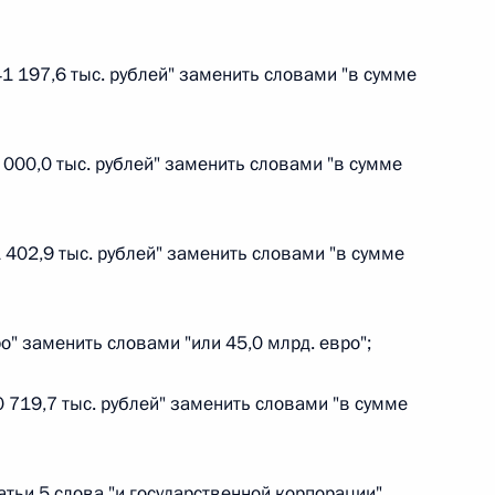
41 197,6 тыс. рублей" заменить словами "в сумме
 г. № 267-ФЗ
0 000,0 тыс. рублей" заменить словами "в сумме
льного закона «О благотворительной деятельности
1 402,9 тыс. рублей" заменить словами "в сумме
 г. № 251-ФЗ
ро" заменить словами "или 45,0 млрд. евро";
с Российской Федерации и статьи 31 и 151 Уголовно-
дерации
0 719,7 тыс. рублей" заменить словами "в сумме
татьи 5 слова "и государственной корпорации"