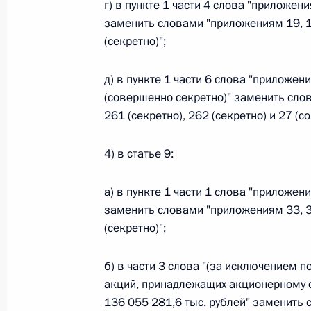
Министров Киргизской Республики о прав
г) в пункте 1 части 4 слова "приложени
по вопросам внутренних дел и миграции 
заменить словами "приложениям 19, 19
(секретно)";
26 июля 2026 года
д) в пункте 1 части 6 слова "приложени
(совершенно секретно)" заменить слов
Федеральный закон от 26.07.2026
261 (секретно), 262 (секретно) и 27 (с
О внесении изменений в Кодекс внутренн
Федерального закона «Об обеспечении ед
4) в статье 9:
26 июля 2026 года
а) в пункте 1 части 1 слова "приложени
заменить словами "приложениям 33, 33
(секретно)";
Федеральный закон от 26.07.2026
О внесении изменений в Кодекс Российс
б) в части 3 слова "(за исключением 
26 июля 2026 года
акций, принадлежащих акционерному 
136 055 281,6 тыс. рублей" заменить 