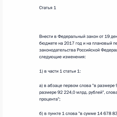
Статья 1
Федеральный закон от 26.07.2026
О внесении изменений в статьи 85 и 102 
кодекса Российской Федерации
Внести в Федеральный закон от 19 д
26 июля 2026 года
бюджете на 2017 год и на плановый п
законодательства Российской Федерации
следующие изменения:
Федеральный закон от 26.07.2026
1) в части 1 статьи 1:
О внесении изменений в Трудовой кодекс
26 июля 2026 года
а) в абзаце первом слова "в размере 
размере 92 224,0 млрд. рублей", слов
процента";
Федеральный закон от 26.07.2026
б) в пункте 1 слова "в сумме 14 678 8
О внесении изменений в Федеральный за