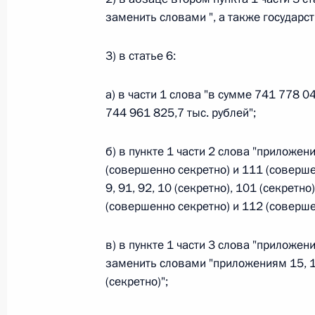
заменить словами ", а также государс
Федеральный закон от 26.07.2026
О внесении изменений в статью 13–2 Фед
3) в статье 6:
и признании утратившим силу пункта 1 ча
изменений в Федеральный закон „Об акта
а) в части 1 слова "в сумме 741 778 0
26 июля 2026 года
744 961 825,7 тыс. рублей";
б) в пункте 1 части 2 слова "приложени
Федеральный закон от 26.07.2026
(совершенно секретно) и 111 (соверш
9, 91, 92, 10 (секретно), 101 (секретн
О внесении изменения в статью 10 Федер
(совершенно секретно) и 112 (соверше
26 июля 2026 года
в) в пункте 1 части 3 слова "приложени
заменить словами "приложениям 15, 15
Федеральный закон от 26.07.2026
(секретно)";
О ратификации Соглашения между Правит