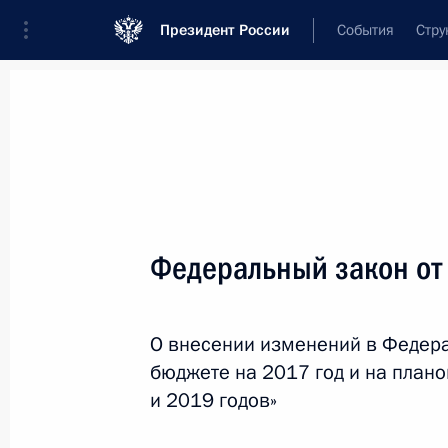
Президент России
События
Стру
Новости
Поручения Президента
Банк
Название документа или его номер
Федеральный закон от
Текст в документе
О внесении изменений в Федер
Вид документа
бюджете на 2017 год и на план
Все
и 2019 годов»
Дата вступления в силу...
или 