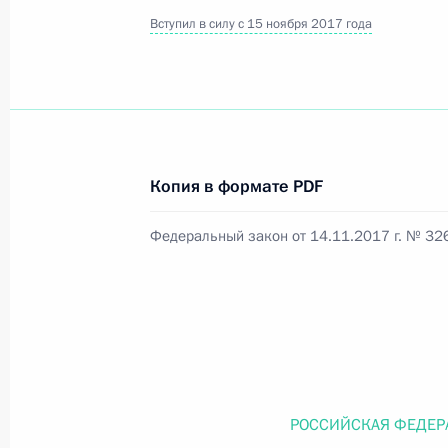
Вступил в силу с 15 ноября 2017 года
Официальный портал правовой информации
prav
Копия в формате PDF
26 июля 2026 года
Федеральный закон от 14.11.2017 г. № 32
Федеральный закон от 26.07.2026
О внесении изменений в статью 11 Федера
Федерального закона «Об образовании в
26 июля 2026 года
Федеральный закон от 26.07.2026
РОССИЙСКАЯ ФЕДЕР