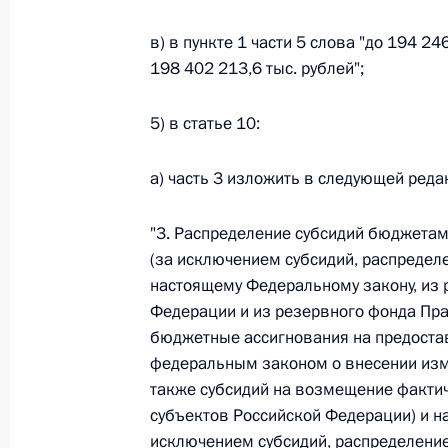
в) в пункте 1 части 5 слова "до 194 2
Федеральный закон от 26.07.2026
198 402 213,6 тыс. рублей";
О внесении изменения в статью 6 Закона
26 июля 2026 года
5) в статье 10:
а) часть 3 изложить в следующей реда
Федеральный закон от 26.07.2026
"3. Распределение субсидий бюджетам
О внесении изменений в статью 9.21 Код
(за исключением субсидий, распредел
правонарушениях
настоящему Федеральному закону, из 
26 июля 2026 года
Федерации и из резервного фонда Пра
бюджетные ассигнования на предостав
федеральным законом о внесении изм
Федеральный закон от 26.07.2026
также субсидий на возмещение факти
субъектов Российской Федерации) и н
О ратификации Соглашения между Правит
исключением субсидий, распределени
Республики Беларусь о сотрудничестве в 