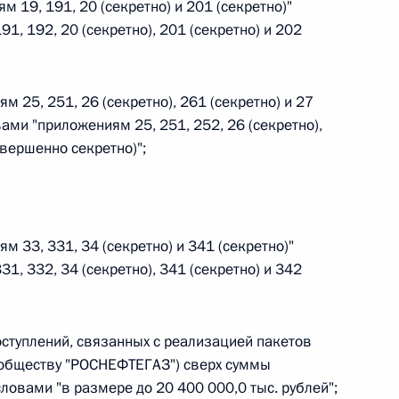
овом статусе представительств компетентных органов
ям 19, 191, 20 (секретно) и 201 (секретно)"
в Российской Федерации и Киргизской Республике
1, 192, 20 (секретно), 201 (секретно) и 202
ям 25, 251, 26 (секретно), 261 (секретно) и 27
ами "приложениям 25, 251, 252, 26 (секретно),
 г. № 252-ФЗ
овершенно секретно)";
его водного транспорта Российской Федерации и статью 1
инства измерений»
ям 33, 331, 34 (секретно) и 341 (секретно)"
1, 332, 34 (секретно), 341 (секретно) и 342
 г. № 250-ФЗ
кой Федерации об административных правонарушениях
поступлений, связанных с реализацией пакетов
обществу "РОСНЕФТЕГАЗ") сверх суммы
словами "в размере до 20 400 000,0 тыс. рублей";