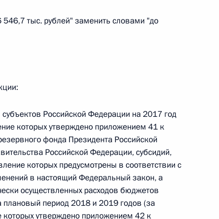
46 546,7 тыс. рублей" заменить словами "до
 г. № 266-ФЗ
 Российской Федерации «О защите прав потребителей»
кции:
 г. № 247-ФЗ
 субъектов Российской Федерации на 2017 год
екса Российской Федерации об административных
ение которых утверждено приложением 41 к
резервного фонда Президента Российской
вительства Российской Федерации, субсидий,
ление которых предусмотрены в соответствии с
енений в настоящий Федеральный закон, а
 г. № 245-ФЗ
чески осуществленных расходов бюджетов
а плановый период 2018 и 2019 годов (за
ельством Российской Федерации и Правительством
е которых утверждено приложением 42 к
сфере деятельности с драгоценными металлами,