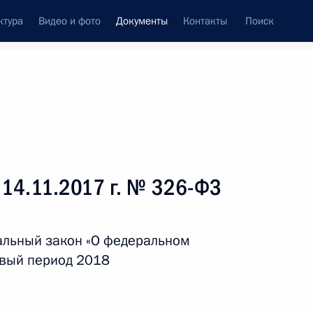
ктура
Видео и фото
Документы
Контакты
Поиск
 документов
Справка
Конституция России
 14.11.2017 г. № 326-ФЗ
альный закон «О федеральном
овый период 2018
дата принятия