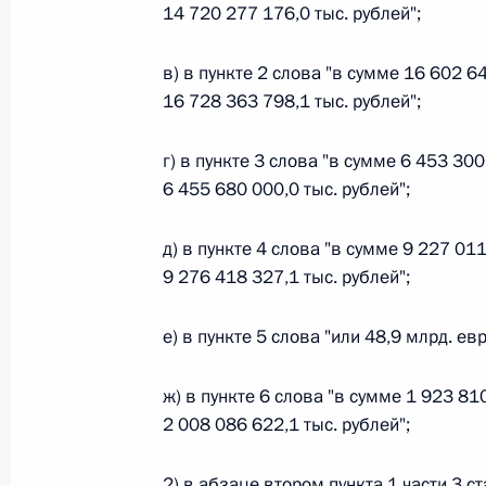
14 720 277 176,0 тыс. рублей";
26 июля 2026 года
в) в пункте 2 слова "в сумме 16 602 6
16 728 363 798,1 тыс. рублей";
Федеральный закон от 26.07.2026
г) в пункте 3 слова "в сумме 6 453 30
О внесении изменения в статью 2 Федера
6 455 680 000,0 тыс. рублей";
и добровольчестве (волонтерстве)»
26 июля 2026 года
д) в пункте 4 слова "в сумме 9 227 01
9 276 418 327,1 тыс. рублей";
Федеральный закон от 26.07.2026
е) в пункте 5 слова "или 48,9 млрд. ев
О внесении изменений в Уголовный кодек
процессуального кодекса Российской Фе
ж) в пункте 6 слова "в сумме 1 923 81
2 008 086 622,1 тыс. рублей";
26 июля 2026 года
2) в абзаце втором пункта 1 части 3 с