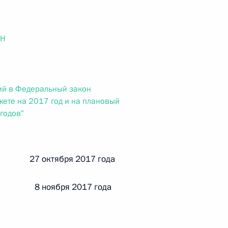
ального закона «О персональных данных» и отдельные
ации
ОН
 г. № 256-ФЗ
ий в Федеральный закон
кон «О присяжных заседателях федеральных судов общей
ете на 2017 год и на плановый
годов"
й 27 октября 2017 года
 г. № 263-ФЗ
 8 ноября 2017 года
ального закона «О государственной регистрации