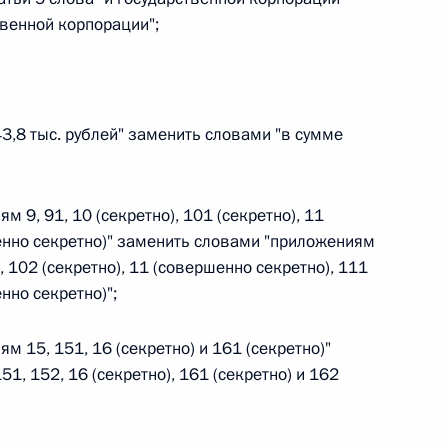
твенной корпорации";
 г. № 264-ФЗ
ерального закона «Об актах гражданского состояния»
сти 13 статьи 3 Федерального закона «О внесении
х гражданского состояния“
43,8 тыс. рублей" заменить словами "в сумме
ям 9, 91, 10 (секретно), 101 (секретно), 11
 г. № 270-ФЗ
енно секретно)" заменить словами "приложениям
о), 102 (секретно), 11 (совершенно секретно), 111
ального закона «Об автономных учреждениях»
нно секретно)";
ям 15, 151, 16 (секретно) и 161 (секретно)"
1, 152, 16 (секретно), 161 (секретно) и 162
 г. № 244-ФЗ
ельством Российской Федерации и Кабинетом