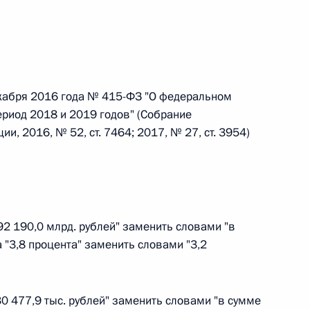
 г. № 242-ФЗ
части первой и статью 227–1 части второй Налогового
екабря 2016 года № 415-ФЗ "О федеральном
ериод 2018 и 2019 годов" (Собрание
, 2016, № 52, ст. 7464; 2017, № 27, ст. 3954)
 г. № 246-ФЗ
 Российской Федерации
92 190,0 млрд. рублей" заменить словами "в
а "3,8 процента" заменить словами "3,2
 г. № 268-ФЗ
30 477,9 тыс. рублей" заменить словами "в сумме
кон «О пробации в Российской Федерации»