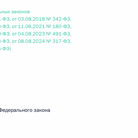
ьных законов
-ФЗ, от 03.08.2018 № 342-ФЗ,
 г. № 242-ФЗ
-ФЗ, от 11.06.2021 № 180-ФЗ,
части первой и статью 227–1 части второй Налогового
-ФЗ, от 04.08.2023 № 491-ФЗ,
-ФЗ, от 08.08.2024 № 317-ФЗ,
5-ФЗ)
 г. № 246-ФЗ
 Российской Федерации
 Федерального закона
 г. № 268-ФЗ
кон «О пробации в Российской Федерации»