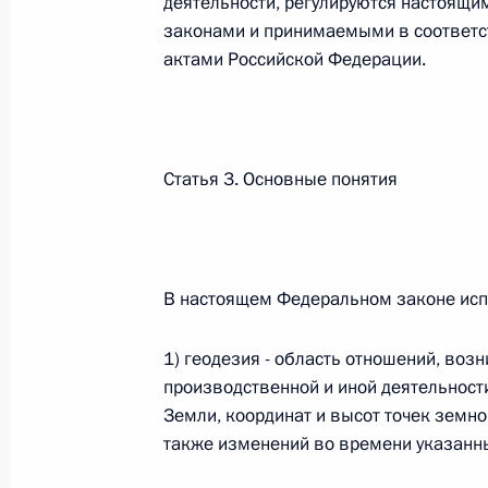
деятельности, регулируются настоящ
законами и принимаемыми в соответ
Федеральный закон от 26.07.2026
актами Российской Федерации.
О внесении изменений в статью 13–2 Фед
и признании утратившим силу пункта 1 ча
изменений в Федеральный закон „Об акта
26 июля 2026 года
Статья 3. Основные понятия
Федеральный закон от 26.07.2026
О внесении изменения в статью 10 Федер
В настоящем Федеральном законе исп
26 июля 2026 года
1) геодезия - область отношений, воз
производственной и иной деятельност
Земли, координат и высот точек земно
Федеральный закон от 26.07.2026
также изменений во времени указанны
О ратификации Соглашения между Правит