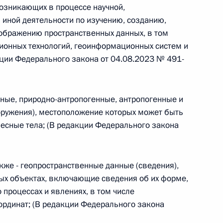
овом статусе представительств компетентных органов
возникающих в процессе научной,
в Российской Федерации и Киргизской Республике
 иной деятельности по изучению, созданию,
ображению пространственных данных, в том
ионных технологий, геоинформационных систем и
ции Федерального закона от 04.08.2023 № 491-
 г. № 252-ФЗ
его водного транспорта Российской Федерации и статью 1
дные, природно-антропогенные, антропогенные и
инства измерений»
ооружения), местоположение которых может быть
бесные тела; (В редакции Федерального закона
 г. № 250-ФЗ
кже - геопространственные данные (сведения),
ных объектах, включающие сведения об их форме,
кой Федерации об административных правонарушениях
 процессах и явлениях, в том числе
рдинат; (В редакции Федерального закона