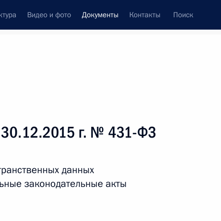
ктура
Видео и фото
Документы
Контакты
Поиск
 документов
Справка
Конституция России
 30.12.2015 г. № 431-ФЗ
странственных данных
льные законодательные акты
дата принятия