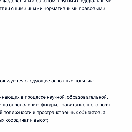
им Федеральным законом, другими федеральными
ствии с ними иными нормативными правовыми
 г. № 264-ФЗ
ерального закона «Об актах гражданского состояния»
сти 13 статьи 3 Федерального закона «О внесении
х гражданского состояния“
 г. № 270-ФЗ
ального закона «Об автономных учреждениях»
ользуются следующие основные понятия:
никающих в процессе научной, образовательной,
и по определению фигуры, гравитационного поля
й поверхности и пространственных объектов, а
 г. № 244-ФЗ
х координат и высот;
ельством Российской Федерации и Кабинетом