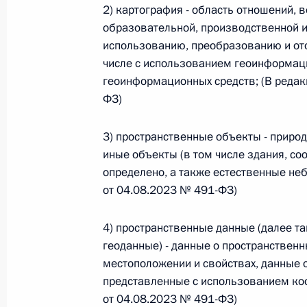
Министров Киргизской Республики о прав
2) картография - область отношений, 
по вопросам внутренних дел и миграции 
образовательной, производственной и
26 июля 2026 года
использованию, преобразованию и от
числе с использованием геоинформац
геоинформационных средств; (В редак
ФЗ)
Федеральный закон от 26.07.2026
О внесении изменений в Кодекс внутренн
3) пространственные объекты - приро
Федерального закона «Об обеспечении ед
иные объекты (в том числе здания, с
26 июля 2026 года
определено, а также естественные не
от 04.08.2023 № 491-ФЗ)
Федеральный закон от 26.07.2026
4) пространственные данные (далее та
геоданные) - данные о пространствен
О внесении изменений в Кодекс Российс
местоположении и свойствах, данные о
26 июля 2026 года
представленные с использованием коо
от 04.08.2023 № 491-ФЗ)