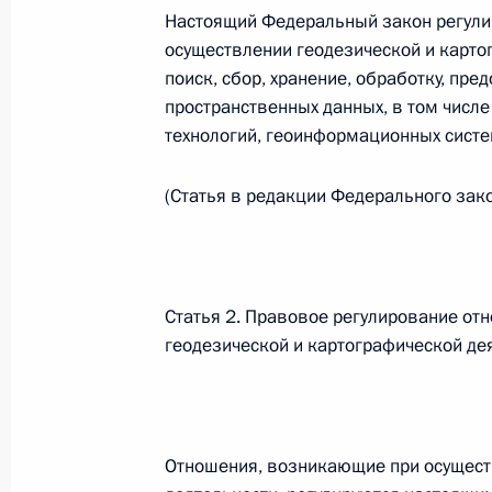
Настоящий Федеральный закон регули
26 июля 2026 года
осуществлении геодезической и карто
поиск, сбор, хранение, обработку, пр
пространственных данных, в том числ
Федеральный закон от 26.07.2026
технологий, геоинформационных систе
О внесении изменения в статью 2 Федера
(Статья в редакции Федерального зак
и добровольчестве (волонтерстве)»
26 июля 2026 года
Статья 2. Правовое регулирование от
Федеральный закон от 26.07.2026
геодезической и картографической де
О внесении изменений в Уголовный кодек
процессуального кодекса Российской Фе
26 июля 2026 года
Отношения, возникающие при осущест