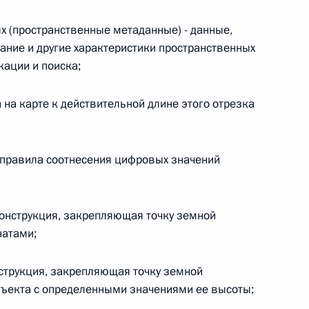
 г. № 266-ФЗ
х (пространственные метаданные) - данные,
ние и другие характеристики пространственных
 Российской Федерации «О защите прав потребителей»
кации и поиска;
 на карте к действительной длине этого отрезка
 г. № 247-ФЗ
е правила соотнесения цифровых значений
екса Российской Федерации об административных
конструкция, закрепляющая точку земной
натами;
 г. № 245-ФЗ
нструкция, закрепляющая точку земной
бъекта с определенными значениями ее высоты;
ельством Российской Федерации и Правительством
сфере деятельности с драгоценными металлами,