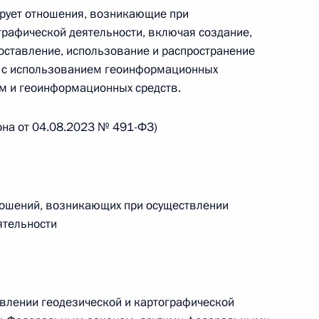
рует отношения, возникающие при
графической деятельности, включая создание,
едоставление, использование и распространение
е с использованием геоинформационных
 г. № 267-ФЗ
м и геоинформационных средств.
льного закона «О благотворительной деятельности
она от 04.08.2023 № 491-ФЗ)
ношений, возникающих при осуществлении
 г. № 251-ФЗ
ятельности
с Российской Федерации и статьи 31 и 151 Уголовно-
дерации
влении геодезической и картографической