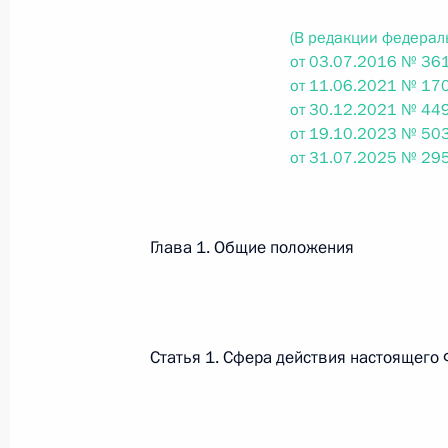
(В редакции федерал
от 03.07.2016 № 361
Федеральный закон от 26.07.2026
от 11.06.2021 № 170
О внесении изменений в статьи 85 и 102 
от 30.12.2021 № 449
кодекса Российской Федерации
от 19.10.2023 № 503
26 июля 2026 года
от 31.07.2025 № 29
Федеральный закон от 26.07.2026
Глава 1. Общие положения
О внесении изменений в Трудовой кодекс
26 июля 2026 года
Статья 1. Сфера действия настоящего
Федеральный закон от 26.07.2026
О внесении изменений в Федеральный за