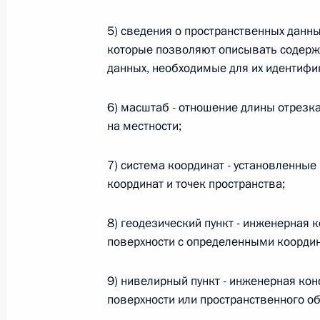
Федеральный закон от 26.07.2026
5) сведения о пространственных данны
которые позволяют описывать содержа
О внесении изменения в статью 6 Закона
данных, необходимые для их идентифи
26 июля 2026 года
6) масштаб - отношение длины отрезка
на местности;
Федеральный закон от 26.07.2026
7) система координат - установленны
О внесении изменений в статью 9.21 Код
координат и точек пространства;
правонарушениях
26 июля 2026 года
8) геодезический пункт - инженерная 
поверхности с определенными коорди
Федеральный закон от 26.07.2026
9) нивелирный пункт - инженерная ко
поверхности или пространственного о
О ратификации Соглашения между Правит
Республики Беларусь о сотрудничестве в 