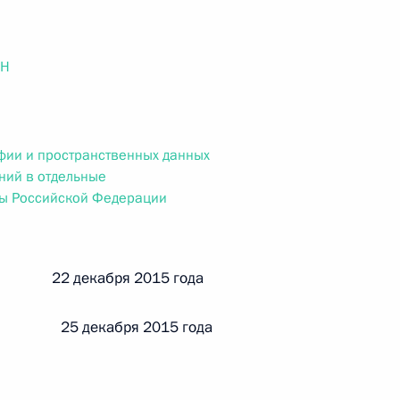
ального закона «О персональных данных» и отдельные
ации
ОН
 г. № 256-ФЗ
афии и пространственных данных
кон «О присяжных заседателях федеральных судов общей
ний в отдельные
ты Российской Федерации
й 22 декабря 2015 года
 г. № 263-ФЗ
 25 декабря 2015 года
ального закона «О государственной регистрации