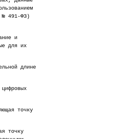
вах, данные
ользованием
 № 491-ФЗ)
ание и
ые для их
ельной длине
 цифровых
яющая точку
ая точку