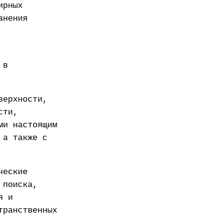
ирных
анения
 в
верхности,
сти,
ми настоящим
 а также с
ческие
 поиска,
я и
транственных