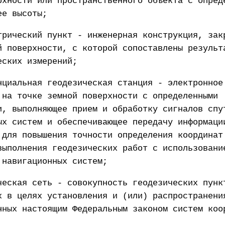
рхности или пространственного объекта с опред
ее высоты;
трический пункт - инженерная конструкция, зак
й поверхности, с которой сопоставлены результ
еских измерений;
нциальная геодезическая станция - электронное
 на точке земной поверхности с определенными
и, выполняющее прием и обработку сигналов спу
ых систем и обеспечивающее передачу информаци
 для повышения точности определения координат
выполнения геодезических работ с использовани
 навигационных систем;
ческая сеть - совокупность геодезических пунк
х в целях установления и (или) распространени
нных настоящим Федеральным законом систем коо