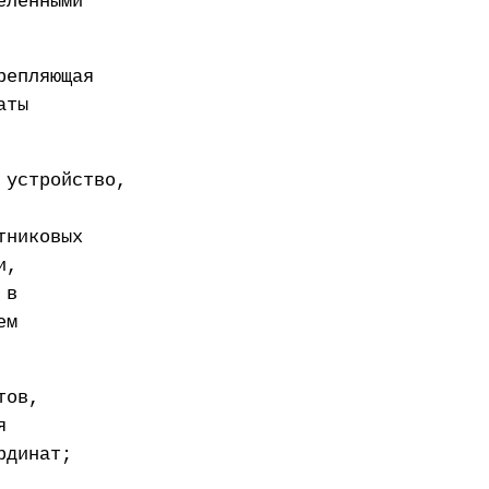
еленными
репляющая
аты
 устройство,
тниковых
и,
 в
ем
тов,
я
рдинат;