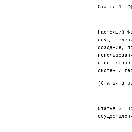
Статья 1. С
Настоящий Ф
осуществлен
создание, п
использован
с использов
систем и ге
(Статья в р
Статья 2. П
осуществлен