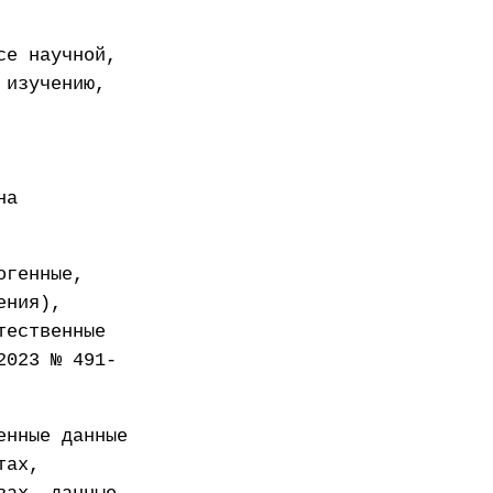
се научной,
 изучению,
на
огенные,
ения),
тественные
2023 № 491-
енные данные
тах,