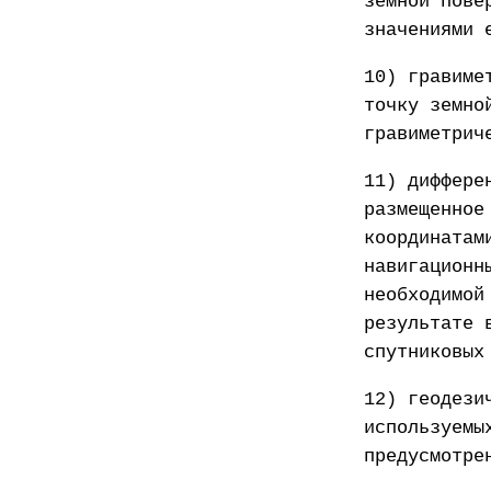
земной пове
значениями 
10) гравиме
точку земно
гравиметрич
11) диффере
размещенное
координатам
навигационн
необходимой
результате 
спутниковых
12) геодези
используемы
предусмотре