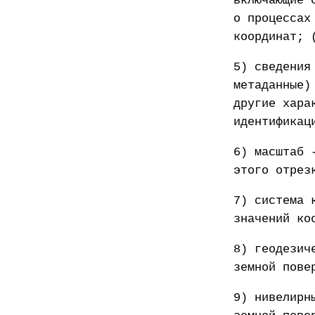
включающие 
о процессах
координат; 
5) сведения
метаданные)
другие хара
идентификац
6) масштаб 
этого отрез
7) система 
значений ко
8) геодезич
земной пове
9) нивелирн