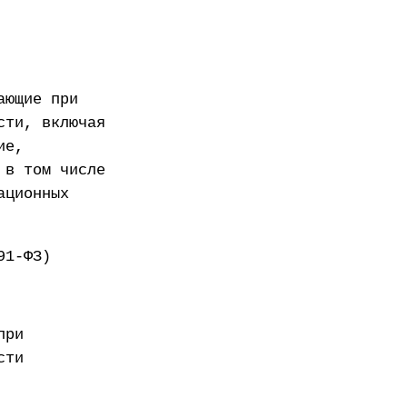
ающие при
сти, включая
ие,
 в том числе
ационных
91-ФЗ)
при
сти