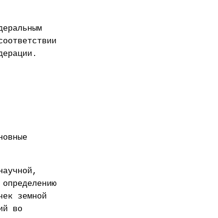
деральным
соответствии
дерации.
новные
научной,
 определению
чек земной
ий во