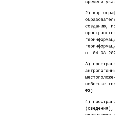
времени ука
2) картогра
образовател
созданию, и
пространств
геоинформац
геоинформац
от 04.08.20
3) простран
антропогенн
местоположе
небесные те
ФЗ)
4) простран
(сведения),