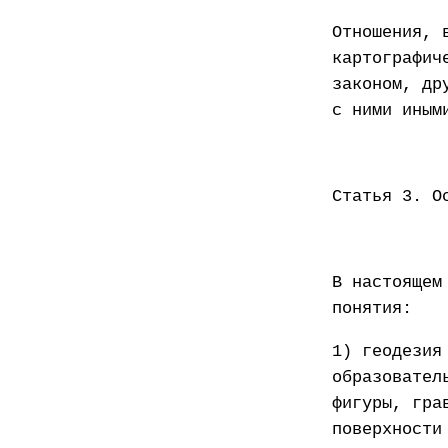
Отношения, 
картографич
законом, др
с ними иным
Статья 3. О
В настоящем
понятия:
1) геодезия
образовател
фигуры, гра
поверхности