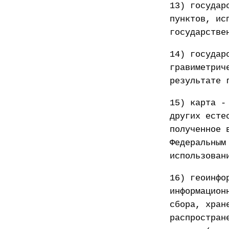
13) государ
пунктов, ис
государстве
14) государ
гравиметрич
результате 
15) карта -
других есте
полученное 
Федеральным
использован
16) геоинфо
информацион
сбора, хран
распростран