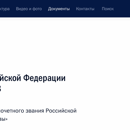
ктура
Видео и фото
Документы
Контакты
Поиск
 документов
Справка
Конституция России
ийской Федерации
8
почетного звания Российской
вы»
дата принятия