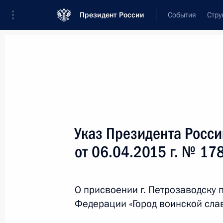
Президент России
События
Стру
Новости
Поручения Президента
Банк
Название документа или его номер
Указ Президента Росс
Текст в документе
от 06.04.2015 г. № 17
Вид документа
О присвоении г. Петрозаводску 
Все
Федерации «Город воинской сла
Дата вступления в силу...
или 