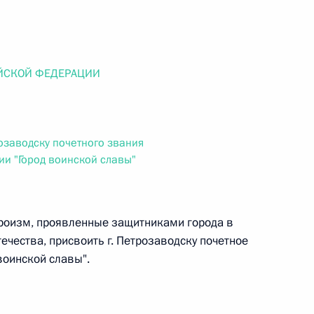
ального закона «О персональных данных» и отдельные
ации
ЙСКОЙ ФЕДЕРАЦИИ
 г. № 256-ФЗ
кон «О присяжных заседателях федеральных судов общей
озаводску почетного звания
и "Город воинской славы"
ероизм, проявленные защитниками города в
 г. № 263-ФЗ
ечества, присвоить г. Петрозаводску почетное
воинской славы".
ального закона «О государственной регистрации