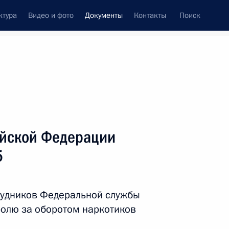
ктура
Видео и фото
Документы
Контакты
Поиск
 документов
Справка
Конституция России
ийской Федерации
5
рудников Федеральной службы
олю за оборотом наркотиков
дата принятия