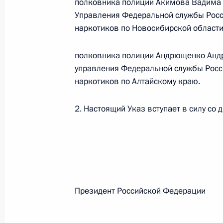
полковника полиции Акимова Вадима 
Управления Федеральной службы Росс
наркотиков по Новосибирской области
Федеральный закон от 26.07.2026
О внесении изменений в статьи 85 и 102 
полковника полиции Андрющенко Андр
кодекса Российской Федерации
управления Федеральной службы Росс
26 июля 2026 года
наркотиков по Алтайскому краю.
2. Настоящий Указ вступает в силу со 
Федеральный закон от 26.07.2026
О внесении изменений в Трудовой кодекс
26 июля 2026 года
Президент Российской Феде
Федеральный закон от 26.07.2026
О внесении изменений в Федеральный за