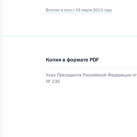
Вступил в силу с 19 марта 2013 года
Официальный портал правовой информации
prav
26 июля 2026 года
Копия в формате PDF
Федеральный закон от 26.07.2026
Указ Президента Российской Федерации от 
№ 235
О внесении изменений в статью 11 Федера
Федерального закона «Об образовании в
26 июля 2026 года
Федеральный закон от 26.07.2026