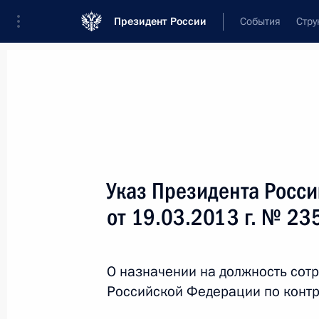
Президент России
События
Стру
Новости
Поручения Президента
Банк
Название документа или его номер
Указ Президента Росс
Текст в документе
от 19.03.2013 г. № 23
Вид документа
О назначении на должность сот
Все
Российской Федерации по контр
Дата вступления в силу...
или 