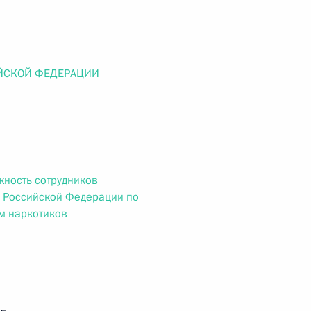
ального закона «О персональных данных» и отдельные
ации
ЙСКОЙ ФЕДЕРАЦИИ
 г. № 256-ФЗ
кон «О присяжных заседателях федеральных судов общей
жность сотрудников
 Российской Федерации по
м наркотиков
 г. № 263-ФЗ
ального закона «О государственной регистрации