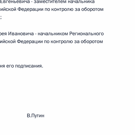
Евгеньевича - заместителем начальника
ийской Федерации по контролю за оборотом
;
 г. № 242-ФЗ
части первой и статью 227–1 части второй Налогового
ея Ивановича - начальником Регионального
ийской Федерации по контролю за оборотом
дня его подписания.
 г. № 246-ФЗ
 Российской Федерации
рации В.Путин
 г. № 268-ФЗ
кон «О пробации в Российской Федерации»