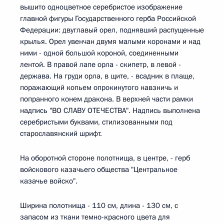
вышито одноцветное серебристое изображение
главной фигуры Государственного герба Российской
Федерации: двуглавый орел, поднявший распущенные
крылья. Орел увенчан двумя малыми коронами и над
ними - одной большой короной, соединенными
лентой. В правой лапе орла - скипетр, в левой -
держава. На груди орла, в щите, - всадник в плаще,
поражающий копьем опрокинутого навзничь и
попранного конем дракона. В верхней части рамки
надпись "ВО СЛАВУ ОТЕЧЕСТВА". Надпись выполнена
серебристыми буквами, стилизованными под
старославянский шрифт.
На оборотной стороне полотнища, в центре, - герб
войскового казачьего общества "Центральное
казачье войско".
Ширина полотнища - 110 см, длина - 130 см, с
запасом из ткани темно-красного цвета для