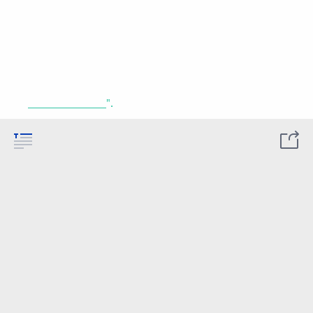
______________".